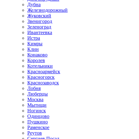
Дубна
Железнодорожный
Жуковский
Звенигород
Зеленоград
Ивантеевка
Истра
Кимры
Клин
Конаково
Королев
Котельники
Красноармейск
Красногорск
Краснозаводск
Лобня
Люберцы
Москва
Мытищи
Ногинск
Одинцово
Пушкино
Раменское
Реутов
Сергиев Посад