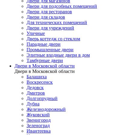
Двери для магазинов
Двери для подсобных помещений
Двери для ресторанов
Двери для складов
Для технических помещений
Двери для учреждений
Уличные
Дверь коттедж со стеклом
Парадные двери
Промышленные двери
Элитные входные двери в дом
Тамбурные двери
Двери в Московской области
Двери в Московской области
Балашиха
Воскресенск
Дедовск
Дмитров
Долгопрудный
Дубна
Железнодорожный
Жуковский
Звенигород
Зеленоград
Ивантеевка