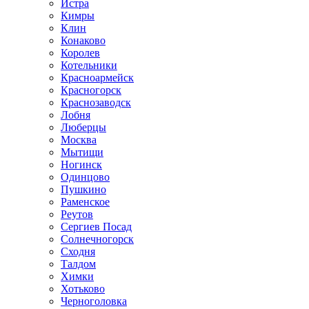
Истра
Кимры
Клин
Конаково
Королев
Котельники
Красноармейск
Красногорск
Краснозаводск
Лобня
Люберцы
Москва
Мытищи
Ногинск
Одинцово
Пушкино
Раменское
Реутов
Сергиев Посад
Солнечногорск
Сходня
Талдом
Химки
Хотьково
Черноголовка