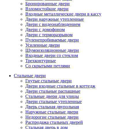
Бронированные двери
Взломостойкие двери
Входные металлические двери в кассу
Двери наружные утепленные
Двери с видеонаблюдением
Двери с домофоном
Двери с терморазрывом
Пуленепробиваемые двери
Усиленные двери
Шумоизоляционные двери
Входные двери со стеклом
Трехконтурные
Со скрытыми петлями
Стальные двери
Гнутые стальные двери
Двери входные стальные в коттедж
Двери стальные распашные
Стальные двери для улицы
Двери стальные утепленные
Дверь стальная двупольная
Наружные стальные двери
Недорогие стальные двери
Распродажа стальных дверей
Стальная дверь в дом