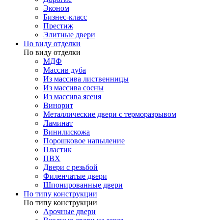
Эконом
Бизнес-класс
Престиж
Элитные двери
По виду отделки
По виду отделки
МДФ
Массив дуба
Из массива лиственницы
Из массива сосны
Из массива ясеня
Винорит
Металлические двери с терморазрывом
Ламинат
Винилискожа
Порошковое напыление
Пластик
ПВХ
Двери с резьбой
Филенчатые двери
Шпонированные двери
По типу конструкции
По типу конструкции
Арочные двери