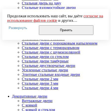
Стальная дверь на дачу
Стальные взломостойкие двери
Стальные входные двери в квартиру
Продолжая использовать наш сайт, вы даёте
согласие на
Стальные двери в подъезд
использование файлов cookie
и других
Стальные двери внутреннего открывания
пользовательских данных (включая IP-адрес, сведения о
Стальные двери массив
Развернуть
местоположении, устройстве, действиях на сайте и т. п.)
Стальные двери мдф
Принять
для функционирования сайта, проведения
Стальные двери с зеркалом
статистических исследований, ретаргетинга и
Стальные двери с ковкой
использования систем аналитики (например,
Стальные двери с порошковым напылением
Яндекс.Метрика), в соответствии с нашей
Политикой
Стальные двери с терморазрывом
обработки персональных данных.
Стальные двери с шумоизоляцией
Если вы не хотите, чтобы ваши данные обрабатывались,
Стальные двери со стеклом
настройте ограничения в браузере или покиньте сайт.
Стальные двери тамбурные
Стальные двустворчатые двери
Усиленные стальные двери
Элитные стальные входные двери
Стальные двери 2 мм
Стальные двери 3 мм
Стальные двери 4 мм
Декоративные двери
Витражные двери
С ковкой
С ковкой и стеклом