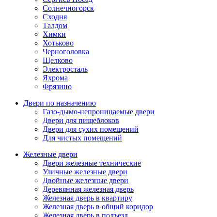
Солнечногорск
Сходня
Талдом
Химки
Хотьково
Черноголовка
Щелково
Электросталь
Яхрома
Фрязино
Двери по назначению
Газо-дымо-непроницаемые двери
Двери для пищеблоков
Двери для сухих помещений
Для чистых помещений
Железные двери
Двери железные технические
Уличные железные двери
Двойные железные двери
Деревянная железная дверь
Железная дверь в квартиру
Железная дверь в общий коридор
Железная дверь в подъезд