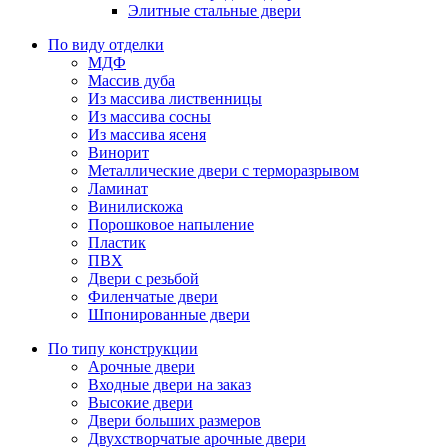
Элитные стальные двери
По виду отделки
МДФ
Массив дуба
Из массива лиственницы
Из массива сосны
Из массива ясеня
Винорит
Металлические двери с терморазрывом
Ламинат
Винилискожа
Порошковое напыление
Пластик
ПВХ
Двери с резьбой
Филенчатые двери
Шпонированные двери
По типу конструкции
Арочные двери
Входные двери на заказ
Высокие двери
Двери больших размеров
Двухстворчатые арочные двери