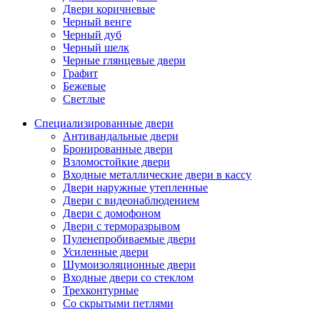
Двери коричневые
Черный венге
Черный дуб
Черный шелк
Черные глянцевые двери
Графит
Бежевые
Светлые
Специализированные двери
Антивандальные двери
Бронированные двери
Взломостойкие двери
Входные металлические двери в кассу
Двери наружные утепленные
Двери с видеонаблюдением
Двери с домофоном
Двери с терморазрывом
Пуленепробиваемые двери
Усиленные двери
Шумоизоляционные двери
Входные двери со стеклом
Трехконтурные
Со скрытыми петлями