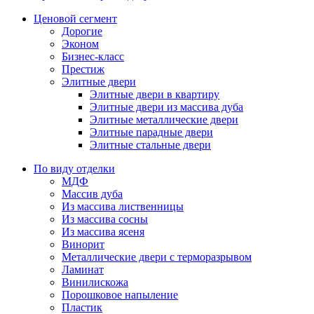
Ценовой сегмент
Дорогие
Эконом
Бизнес-класс
Престиж
Элитные двери
Элитные двери в квартиру
Элитные двери из массива дуба
Элитные металлические двери
Элитные парадные двери
Элитные стальные двери
По виду отделки
МДФ
Массив дуба
Из массива лиственницы
Из массива сосны
Из массива ясеня
Винорит
Металлические двери с терморазрывом
Ламинат
Винилискожа
Порошковое напыление
Пластик