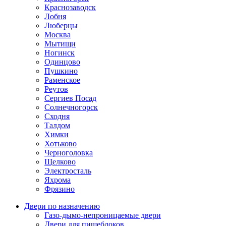
Краснозаводск
Лобня
Люберцы
Москва
Мытищи
Ногинск
Одинцово
Пушкино
Раменское
Реутов
Сергиев Посад
Солнечногорск
Сходня
Талдом
Химки
Хотьково
Черноголовка
Щелково
Электросталь
Яхрома
Фрязино
Двери по назначению
Газо-дымо-непроницаемые двери
Двери для пищеблоков