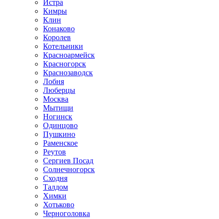
Истра
Кимры
Клин
Конаково
Королев
Котельники
Красноармейск
Красногорск
Краснозаводск
Лобня
Люберцы
Москва
Мытищи
Ногинск
Одинцово
Пушкино
Раменское
Реутов
Сергиев Посад
Солнечногорск
Сходня
Талдом
Химки
Хотьково
Черноголовка