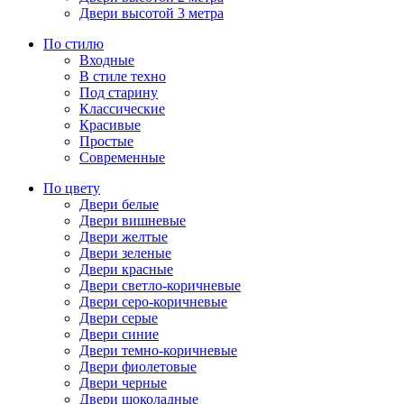
Двери высотой 3 метра
По стилю
Входные
В стиле техно
Под старину
Классические
Красивые
Простые
Современные
По цвету
Двери белые
Двери вишневые
Двери желтые
Двери зеленые
Двери красные
Двери светло-коричневые
Двери серо-коричневые
Двери серые
Двери синие
Двери темно-коричневые
Двери фиолетовые
Двери черные
Двери шоколадные