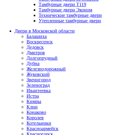
Тамбурные двери Т119
Тамбурные двери Эконом
Технические тамбурные двери
Утепленные тамбурные двери
Двери в Московской области
Балашиха
Воскресенск
Дедовск
Дмитров
Долгопрудный
Дубна
Железнодорожный
Жуковский
Звенигород
Зеленоград
Ивантеевка
Истра
Кимры
Клин
Конаково
Королев
Котельники
Красноармейск
Красногорск