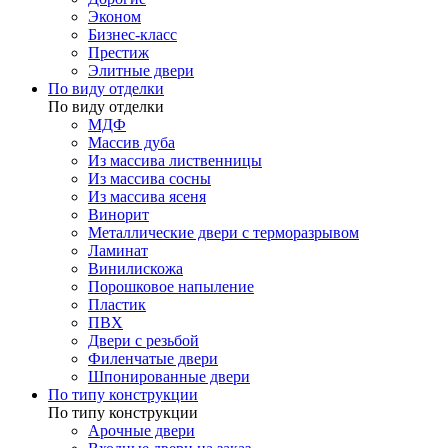
Эконом
Бизнес-класс
Престиж
Элитные двери
По виду отделки
По виду отделки
МДФ
Массив дуба
Из массива лиственницы
Из массива сосны
Из массива ясеня
Винорит
Металлические двери с терморазрывом
Ламинат
Винилискожа
Порошковое напыление
Пластик
ПВХ
Двери с резьбой
Филенчатые двери
Шпонированные двери
По типу конструкции
По типу конструкции
Арочные двери