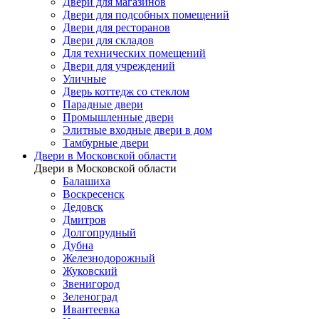
Двери для магазинов
Двери для подсобных помещений
Двери для ресторанов
Двери для складов
Для технических помещений
Двери для учреждений
Уличные
Дверь коттедж со стеклом
Парадные двери
Промышленные двери
Элитные входные двери в дом
Тамбурные двери
Двери в Московской области
Двери в Московской области
Балашиха
Воскресенск
Дедовск
Дмитров
Долгопрудный
Дубна
Железнодорожный
Жуковский
Звенигород
Зеленоград
Ивантеевка