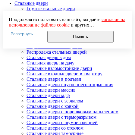
Стальные двери
Гнутые стальные двери
Двери входные стальные в коттедж
Двери стальные распашные
Продолжая использовать наш сайт, вы даёте
согласие на
Стальные двери для улицы
использование файлов cookie
и других
Двери стальные утепленные
пользовательских данных (включая IP-адрес, сведения о
Развернуть
Дверь стальная двупольная
местоположении, устройстве, действиях на сайте и т. п.)
Принять
Наружные стальные двери
для функционирования сайта, проведения
Недорогие стальные двери
статистических исследований, ретаргетинга и
Распродажа стальных дверей
использования систем аналитики (например,
Стальная дверь в дом
Яндекс.Метрика), в соответствии с нашей
Политикой
Стальная дверь на дачу
обработки персональных данных.
Стальные взломостойкие двери
Если вы не хотите, чтобы ваши данные обрабатывались,
Стальные входные двери в квартиру
настройте ограничения в браузере или покиньте сайт.
Стальные двери в подъезд
Стальные двери внутреннего открывания
Стальные двери массив
Стальные двери мдф
Стальные двери с зеркалом
Стальные двери с ковкой
Стальные двери с порошковым напылением
Стальные двери с терморазрывом
Стальные двери с шумоизоляцией
Стальные двери со стеклом
Стальные двери тамбурные