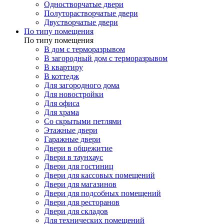
Одностворчатые двери
Полуторастворчатые двери
Двустворчатые двери
По типу помещения
По типу помещения
В дом с терморазрывом
В загородный дом с терморазрывом
В квартиру
В коттедж
Для загородного дома
Для новостройки
Для офиса
Для храма
Со скрытыми петлями
Этажные двери
Гаражные двери
Двери в общежитие
Двери в таунхаус
Двери для гостиниц
Двери для кассовых помещений
Двери для магазинов
Двери для подсобных помещений
Двери для ресторанов
Двери для складов
Для технических помещений