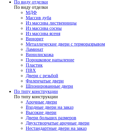
По виду отделки
По виду отделки
МДФ
Массив дуба
Из массива лиственницы
Из массива сосны
Из массива ясеня
Винорит
Металлические двери с терморазрывом
Ламинат
Винилискожа
Порошковое напыление
Пластик
ПВХ
Двери с резьбой
Филенчатые двери
Шпонированные двери
По типу конструкции
По типу конструкции
Арочные двери
Входные двери на заказ
Высокие двери
Двери больших размеров
Двухстворчатые арочные двери
Нестандартные двери на заказ