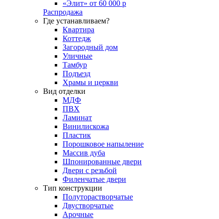
«Элит» от 60 000 р
Распродажа
Где устанавливаем?
Квартира
Коттедж
Загородный дом
Уличные
Тамбур
Подъезд
Храмы и церкви
Вид отделки
МДФ
ПВХ
Ламинат
Винилискожа
Пластик
Порошковое напыление
Массив дуба
Шпонированные двери
Двери с резьбой
Филенчатые двери
Тип конструкции
Полуторастворчатые
Двустворчатые
Арочные