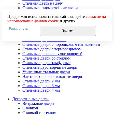
Стальная дверь на дачу
Стальные взломостойкие двери
Стальные входные двери в квартиру
Продолжая использовать наш сайт, вы даёте
согласие на
Стальные двери в подъезд
использование файлов cookie
и других
Стальные двери внутреннего открывания
пользовательских данных (включая IP-адрес, сведения о
Стальные двери массив
Развернуть
местоположении, устройстве, действиях на сайте и т. п.)
Стальные двери мдф
Принять
для функционирования сайта, проведения
Стальные двери с зеркалом
статистических исследований, ретаргетинга и
Стальные двери с ковкой
использования систем аналитики (например,
Стальные двери с порошковым напылением
Яндекс.Метрика), в соответствии с нашей
Политикой
Стальные двери с терморазрывом
обработки персональных данных.
Стальные двери с шумоизоляцией
Если вы не хотите, чтобы ваши данные обрабатывались,
Стальные двери со стеклом
настройте ограничения в браузере или покиньте сайт.
Стальные двери тамбурные
Стальные двустворчатые двери
Усиленные стальные двери
Элитные стальные входные двери
Стальные двери 2 мм
Стальные двери 3 мм
Стальные двери 4 мм
Декоративные двери
Витражные двери
С ковкой
С ковкой и стеклом