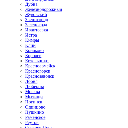
Дубна
Железнодорожный
Жуковский
Звенигород
Зеленоград
Ивантеевка
Истра
Кимры
Клин
Конаково
Королев
Котельники
Красноармейск
Красногорск
Краснозаводск
Лобня
Люберцы
Москва
Мытищи
Ногинск
Одинцово
Пушкино
Раменское
Реутов
Сергиев Посад