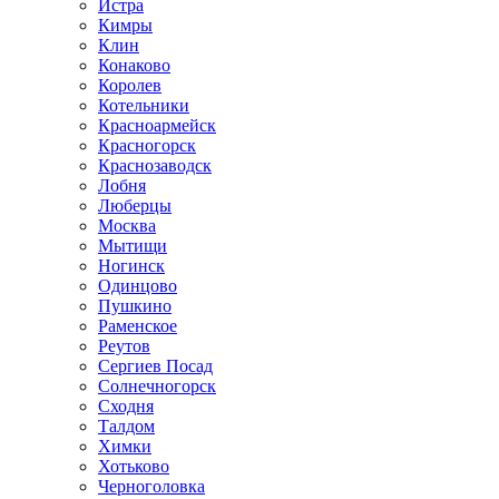
Истра
Кимры
Клин
Конаково
Королев
Котельники
Красноармейск
Красногорск
Краснозаводск
Лобня
Люберцы
Москва
Мытищи
Ногинск
Одинцово
Пушкино
Раменское
Реутов
Сергиев Посад
Солнечногорск
Сходня
Талдом
Химки
Хотьково
Черноголовка