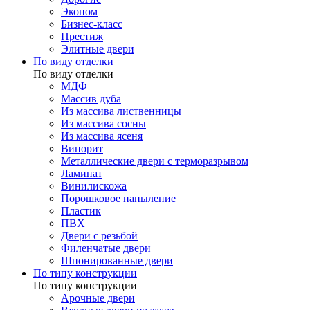
Эконом
Бизнес-класс
Престиж
Элитные двери
По виду отделки
По виду отделки
МДФ
Массив дуба
Из массива лиственницы
Из массива сосны
Из массива ясеня
Винорит
Металлические двери с терморазрывом
Ламинат
Винилискожа
Порошковое напыление
Пластик
ПВХ
Двери с резьбой
Филенчатые двери
Шпонированные двери
По типу конструкции
По типу конструкции
Арочные двери