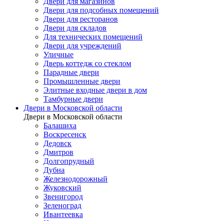
Двери для магазинов
Двери для подсобных помещений
Двери для ресторанов
Двери для складов
Для технических помещений
Двери для учреждений
Уличные
Дверь коттедж со стеклом
Парадные двери
Промышленные двери
Элитные входные двери в дом
Тамбурные двери
Двери в Московской области
Двери в Московской области
Балашиха
Воскресенск
Дедовск
Дмитров
Долгопрудный
Дубна
Железнодорожный
Жуковский
Звенигород
Зеленоград
Ивантеевка