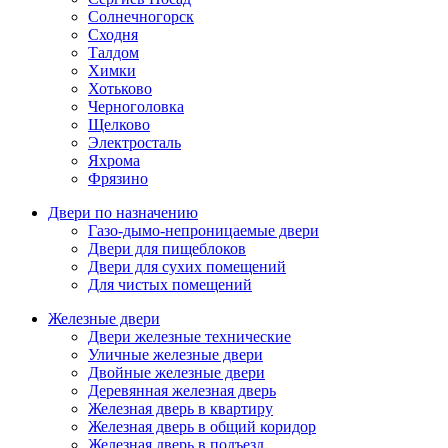
Солнечногорск
Сходня
Талдом
Химки
Хотьково
Черноголовка
Щелково
Электросталь
Яхрома
Фрязино
Двери по назначению
Газо-дымо-непроницаемые двери
Двери для пищеблоков
Двери для сухих помещений
Для чистых помещений
Железные двери
Двери железные технические
Уличные железные двери
Двойные железные двери
Деревянная железная дверь
Железная дверь в квартиру
Железная дверь в общий коридор
Железная дверь в подъезд