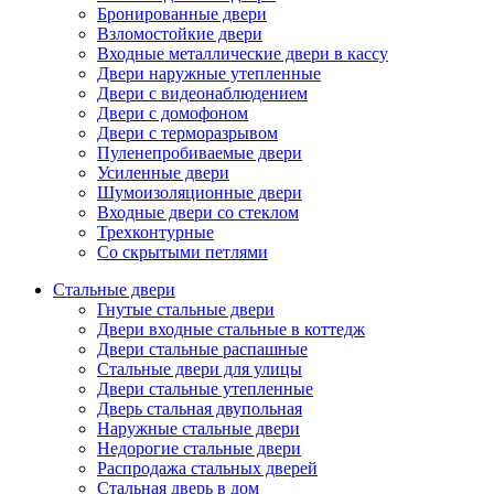
Бронированные двери
Взломостойкие двери
Входные металлические двери в кассу
Двери наружные утепленные
Двери с видеонаблюдением
Двери с домофоном
Двери с терморазрывом
Пуленепробиваемые двери
Усиленные двери
Шумоизоляционные двери
Входные двери со стеклом
Трехконтурные
Со скрытыми петлями
Стальные двери
Гнутые стальные двери
Двери входные стальные в коттедж
Двери стальные распашные
Стальные двери для улицы
Двери стальные утепленные
Дверь стальная двупольная
Наружные стальные двери
Недорогие стальные двери
Распродажа стальных дверей
Стальная дверь в дом