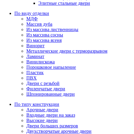
Элитные стальные двери
По виду отделки
МДФ
Массив дуба
Из массива лиственницы
Из массива сосны
Из массива ясеня
Винорит
Металлические двери с терморазрывом
Ламинат
Винилискожа
Порошковое напыление
Пластик
ПВХ
Двери с резьбой
Филенчатые двери
Шпонированные двери
По типу конструкции
Арочные двери
Входные двери на заказ
Высокие двери
Двери больших размеров
Двухстворчатые арочные двери