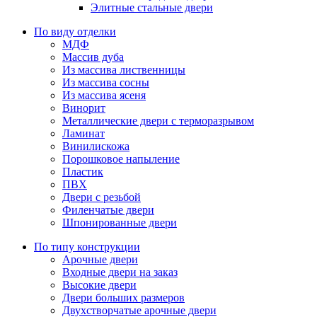
Элитные стальные двери
По виду отделки
МДФ
Массив дуба
Из массива лиственницы
Из массива сосны
Из массива ясеня
Винорит
Металлические двери с терморазрывом
Ламинат
Винилискожа
Порошковое напыление
Пластик
ПВХ
Двери с резьбой
Филенчатые двери
Шпонированные двери
По типу конструкции
Арочные двери
Входные двери на заказ
Высокие двери
Двери больших размеров
Двухстворчатые арочные двери