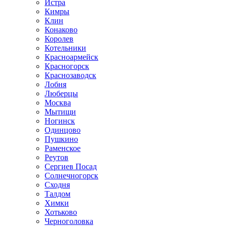
Истра
Кимры
Клин
Конаково
Королев
Котельники
Красноармейск
Красногорск
Краснозаводск
Лобня
Люберцы
Москва
Мытищи
Ногинск
Одинцово
Пушкино
Раменское
Реутов
Сергиев Посад
Солнечногорск
Сходня
Талдом
Химки
Хотьково
Черноголовка