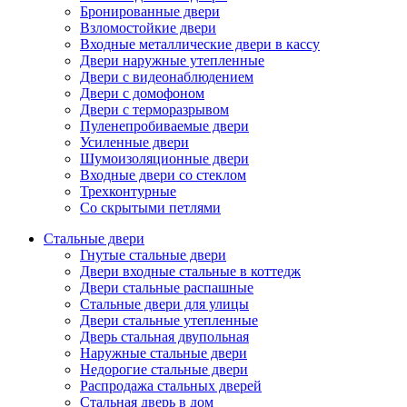
Бронированные двери
Взломостойкие двери
Входные металлические двери в кассу
Двери наружные утепленные
Двери с видеонаблюдением
Двери с домофоном
Двери с терморазрывом
Пуленепробиваемые двери
Усиленные двери
Шумоизоляционные двери
Входные двери со стеклом
Трехконтурные
Со скрытыми петлями
Стальные двери
Гнутые стальные двери
Двери входные стальные в коттедж
Двери стальные распашные
Стальные двери для улицы
Двери стальные утепленные
Дверь стальная двупольная
Наружные стальные двери
Недорогие стальные двери
Распродажа стальных дверей
Стальная дверь в дом