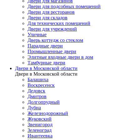
Двери для магазинов
Двери для подсобных помещений
Двери для ресторанов
Двери для складов
Для технических помещений
Двери для учреждений
Уличные
Дверь коттедж со стеклом
Парадные двери
Промышленные двери
Элитные входные двери в дом
Тамбурные двери
Двери в Московской области
Двери в Московской области
Балашиха
Воскресенск
Дедовск
Дмитров
Долгопрудный
Дубна
Железнодорожный
Жуковский
Звенигород
Зеленоград
Ивантеевка