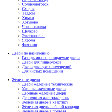
Солнечногорск
Сходня
Талдом
Химки
Хотьково
Черноголовка
Щелково
Электросталь
Яхрома
Фрязино
Двери по назначению
Газо-дымо-непроницаемые двери
Двери для пищеблоков
Двери для сухих помещений
Для чистых помещений
Железные двери
Двери железные технические
Уличные железные двери
Двойные железные двери
Деревянная железная дверь
Железная дверь в квартиру
Железная дверь в общий коридор
Железная дверь в подъезд