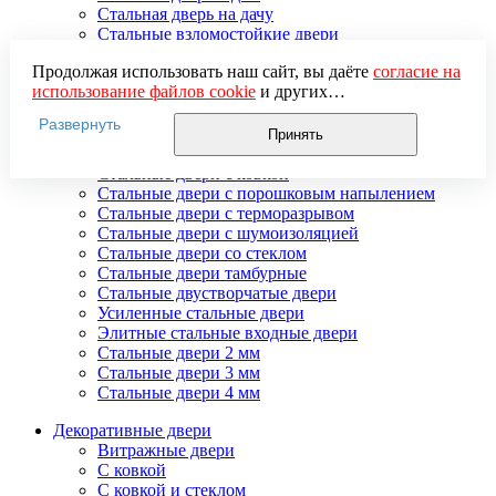
Стальная дверь на дачу
Стальные взломостойкие двери
Стальные входные двери в квартиру
Продолжая использовать наш сайт, вы даёте
согласие на
Стальные двери в подъезд
использование файлов cookie
и других
Стальные двери внутреннего открывания
пользовательских данных (включая IP-адрес, сведения о
Стальные двери массив
Развернуть
местоположении, устройстве, действиях на сайте и т. п.)
Стальные двери мдф
Принять
для функционирования сайта, проведения
Стальные двери с зеркалом
статистических исследований, ретаргетинга и
Стальные двери с ковкой
использования систем аналитики (например,
Стальные двери с порошковым напылением
Яндекс.Метрика), в соответствии с нашей
Политикой
Стальные двери с терморазрывом
обработки персональных данных.
Стальные двери с шумоизоляцией
Если вы не хотите, чтобы ваши данные обрабатывались,
Стальные двери со стеклом
настройте ограничения в браузере или покиньте сайт.
Стальные двери тамбурные
Стальные двустворчатые двери
Усиленные стальные двери
Элитные стальные входные двери
Стальные двери 2 мм
Стальные двери 3 мм
Стальные двери 4 мм
Декоративные двери
Витражные двери
С ковкой
С ковкой и стеклом