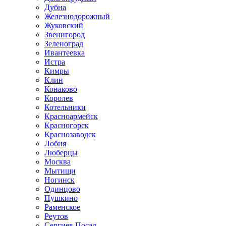
Дубна
Железнодорожный
Жуковский
Звенигород
Зеленоград
Ивантеевка
Истра
Кимры
Клин
Конаково
Королев
Котельники
Красноармейск
Красногорск
Краснозаводск
Лобня
Люберцы
Москва
Мытищи
Ногинск
Одинцово
Пушкино
Раменское
Реутов
Сергиев Посад