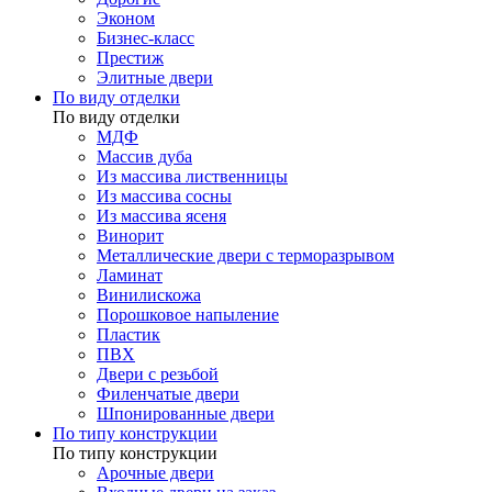
Эконом
Бизнес-класс
Престиж
Элитные двери
По виду отделки
По виду отделки
МДФ
Массив дуба
Из массива лиственницы
Из массива сосны
Из массива ясеня
Винорит
Металлические двери с терморазрывом
Ламинат
Винилискожа
Порошковое напыление
Пластик
ПВХ
Двери с резьбой
Филенчатые двери
Шпонированные двери
По типу конструкции
По типу конструкции
Арочные двери