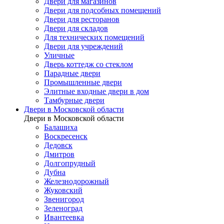
Двери для магазинов
Двери для подсобных помещений
Двери для ресторанов
Двери для складов
Для технических помещений
Двери для учреждений
Уличные
Дверь коттедж со стеклом
Парадные двери
Промышленные двери
Элитные входные двери в дом
Тамбурные двери
Двери в Московской области
Двери в Московской области
Балашиха
Воскресенск
Дедовск
Дмитров
Долгопрудный
Дубна
Железнодорожный
Жуковский
Звенигород
Зеленоград
Ивантеевка