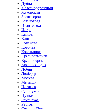
Дубна
Железнодорожный
Жуковский
Звенигород
Зеленоград
Ивантеевка
Истра
Кимры
Клин
Конаково
Королев
Котельники
Красноармейск
Красногорск
Краснозаводск
Лобня
Люберцы
Москва
Мытищи
Ногинск
Одинцово
Пушкино
Раменское
Реутов
Сергиев Посад