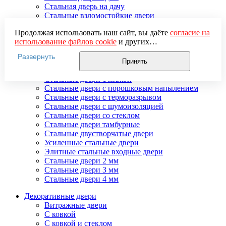
Стальная дверь на дачу
Стальные взломостойкие двери
Стальные входные двери в квартиру
Продолжая использовать наш сайт, вы даёте
согласие на
Стальные двери в подъезд
использование файлов cookie
и других
Стальные двери внутреннего открывания
пользовательских данных (включая IP-адрес, сведения о
Стальные двери массив
Развернуть
местоположении, устройстве, действиях на сайте и т. п.)
Стальные двери мдф
Принять
для функционирования сайта, проведения
Стальные двери с зеркалом
статистических исследований, ретаргетинга и
Стальные двери с ковкой
использования систем аналитики (например,
Стальные двери с порошковым напылением
Яндекс.Метрика), в соответствии с нашей
Политикой
Стальные двери с терморазрывом
обработки персональных данных.
Стальные двери с шумоизоляцией
Если вы не хотите, чтобы ваши данные обрабатывались,
Стальные двери со стеклом
настройте ограничения в браузере или покиньте сайт.
Стальные двери тамбурные
Стальные двустворчатые двери
Усиленные стальные двери
Элитные стальные входные двери
Стальные двери 2 мм
Стальные двери 3 мм
Стальные двери 4 мм
Декоративные двери
Витражные двери
С ковкой
С ковкой и стеклом