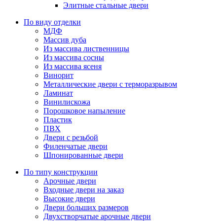
Элитные стальные двери
По виду отделки
МДФ
Массив дуба
Из массива лиственницы
Из массива сосны
Из массива ясеня
Винорит
Металлические двери с терморазрывом
Ламинат
Винилискожа
Порошковое напыление
Пластик
ПВХ
Двери с резьбой
Филенчатые двери
Шпонированные двери
По типу конструкции
Арочные двери
Входные двери на заказ
Высокие двери
Двери больших размеров
Двухстворчатые арочные двери