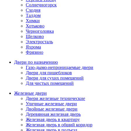
Солнечногорск
Сходня
Талдом
Химки
Хотьково
Черноголовка
Щелково
Электросталь
Яхрома
Фрязино
Двери по назначению
Газо-дымо-непроницаемые двери
Двери для пищеблоков
Двери для сухих помещений
Для чистых помещений
Железные двери
Двери железные технические
Уличные железные двери
Двойные железные двери
Деревянная железная дверь
Железная дверь в квартиру
Железная дверь в общий коридор
Железная дверь в подъезд