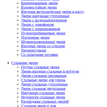
Бронированные двери
Взломостойкие двери
Входные металлические двери в кассу
Двери наружные утепленные
Двери с видеонаблюдением
Двери с домофоном
Двери с терморазрывом
Пуленепробиваемые двери
Усиленные двери
Шумоизоляционные двери
Входные двери со стеклом
Трехконтурные
Со скрытыми петлями
Стальные двери
Гнутые стальные двери
Двери входные стальные в коттедж
Двери стальные распашные
Стальные двери для улицы
Двери стальные утепленные
Дверь стальная двупольная
Наружные стальные двери
Недорогие стальные двери
Распродажа стальных дверей
Стальная дверь в дом