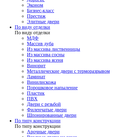
Эконом
Бизнес-класс
Престиж
Элитные двери
По виду отделки
По виду отделки
МДФ
Массив дуба
Из массива лиственницы
Из массива сосны
Из массива ясеня
Винорит
Металлические двери с терморазрывом
Ламинат
Винилискожа
Порошковое напыление
Пластик
ПВХ
Двери с резьбой
Филенчатые двери
Шпонированные двери
По типу конструкции
По типу конструкции
Арочные двери