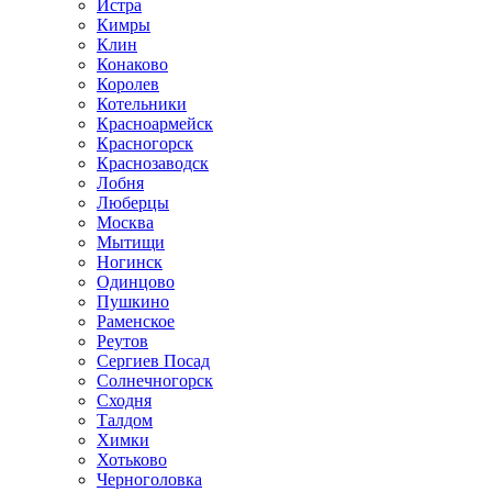
Истра
Кимры
Клин
Конаково
Королев
Котельники
Красноармейск
Красногорск
Краснозаводск
Лобня
Люберцы
Москва
Мытищи
Ногинск
Одинцово
Пушкино
Раменское
Реутов
Сергиев Посад
Солнечногорск
Сходня
Талдом
Химки
Хотьково
Черноголовка