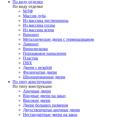
По виду отделки
По виду отделки
МДФ
Массив дуба
Из массива лиственницы
Из массива сосны
Из массива ясеня
Винорит
Металлические двери с терморазрывом
Ламинат
Винилискожа
Порошковое напыление
Пластик
ПВХ
Двери с резьбой
Филенчатые двери
Шпонированные двери
По типу конструкции
По типу конструкции
Арочные двери
Входные двери на заказ
Высокие двери
Двери больших размеров
Двухстворчатые арочные двери
Нестандартные двери на заказ