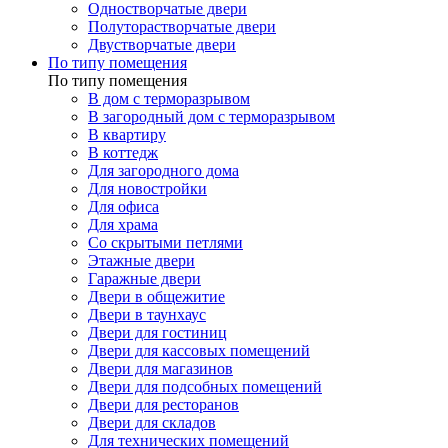
Одностворчатые двери
Полуторастворчатые двери
Двустворчатые двери
По типу помещения
По типу помещения
В дом с терморазрывом
В загородный дом с терморазрывом
В квартиру
В коттедж
Для загородного дома
Для новостройки
Для офиса
Для храма
Со скрытыми петлями
Этажные двери
Гаражные двери
Двери в общежитие
Двери в таунхаус
Двери для гостиниц
Двери для кассовых помещений
Двери для магазинов
Двери для подсобных помещений
Двери для ресторанов
Двери для складов
Для технических помещений