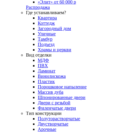
«Элит» от 60 000 р
Распродажа
Где устанавливаем?
Квартира
Коттедж
Загородный дом
Уличные
Тамбур
Подъезд
Храмы и церкви
Вид отделки
МДФ
ПВХ
Ламинат
Винилискожа
Пластик
Порошковое напыление
Массив дуба
Шпонированные двери
Двери с резьбой
Филенчатые двери
Тип конструкции
Полуторастворчатые
Двустворчатые
Арочные