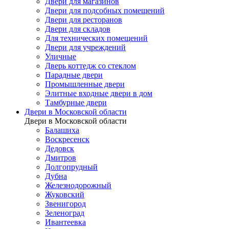
Двери для магазинов
Двери для подсобных помещений
Двери для ресторанов
Двери для складов
Для технических помещений
Двери для учреждений
Уличные
Дверь коттедж со стеклом
Парадные двери
Промышленные двери
Элитные входные двери в дом
Тамбурные двери
Двери в Московской области
Двери в Московской области
Балашиха
Воскресенск
Дедовск
Дмитров
Долгопрудный
Дубна
Железнодорожный
Жуковский
Звенигород
Зеленоград
Ивантеевка