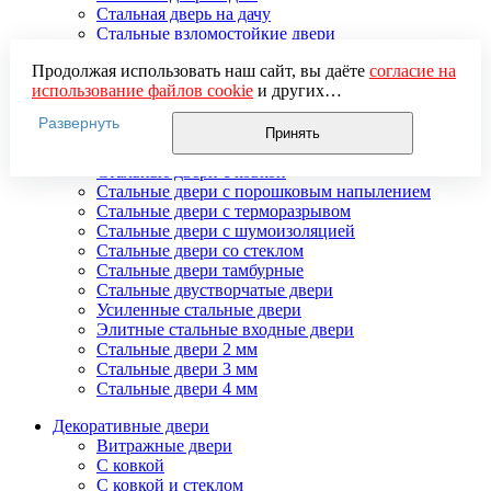
Стальная дверь на дачу
Стальные взломостойкие двери
Стальные входные двери в квартиру
Продолжая использовать наш сайт, вы даёте
согласие на
Стальные двери в подъезд
использование файлов cookie
и других
Стальные двери внутреннего открывания
пользовательских данных (включая IP-адрес, сведения о
Стальные двери массив
Развернуть
местоположении, устройстве, действиях на сайте и т. п.)
Стальные двери мдф
Принять
для функционирования сайта, проведения
Стальные двери с зеркалом
статистических исследований, ретаргетинга и
Стальные двери с ковкой
использования систем аналитики (например,
Стальные двери с порошковым напылением
Яндекс.Метрика), в соответствии с нашей
Политикой
Стальные двери с терморазрывом
обработки персональных данных.
Стальные двери с шумоизоляцией
Если вы не хотите, чтобы ваши данные обрабатывались,
Стальные двери со стеклом
настройте ограничения в браузере или покиньте сайт.
Стальные двери тамбурные
Стальные двустворчатые двери
Усиленные стальные двери
Элитные стальные входные двери
Стальные двери 2 мм
Стальные двери 3 мм
Стальные двери 4 мм
Декоративные двери
Витражные двери
С ковкой
С ковкой и стеклом