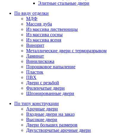
Элитные стальные двери
По виду отделки
МДФ
Массив дуба
Из массива лиственницы
Из массива сосны
Из массива ясеня
Винорит
Металлические двери с терморазрывом
Ламинат
Винилискожа
Порошковое напыление
Пластик
ПВХ
Двери с резьбой
Филенчатые двери
Шпонированные двери
По типу конструкции
Арочные двери
Входные двери на заказ
Высокие двери
Двери больших размеров
Двухстворчатые арочные двери