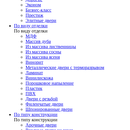
Эконом
Бизнес-класс
Престиж
Элитные двери
По виду отделки
По виду отделки
МДФ
Массив дуба
Из массива лиственницы
Из массива сосны
Из массива ясеня
Винорит
Металлические двери с терморазрывом
Ламинат
Винилискожа
Порошковое напыление
Пластик
ПВХ
Двери с резьбой
Филенчатые двери
Шпонированные двери
По типу конструкции
По типу конструкции
Арочные двери