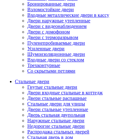
Бронированные двери
Взломостойкие двери
Входные металлические двери в кассу
Двери наружные утепленные
Двери с видеонаблюдением
Двери с домофоном
Двери с терморазрывом
Пуленепробиваемые двери
Усиленные двери
Шумоизоляционные двери
Входные двери со стеклом
Трехконтурные
Со скрытыми петлями
Стальные двери
Гнутые стальные двери
Двери входные стальные в коттедж
Двери стальные распашные
Стальные двери для улицы
Двери стальные утепленные
Дверь стальная двупольная
Наружные стальные двери
Недорогие стальные двери
Распродажа стальных дверей
Стальная дверь в дом