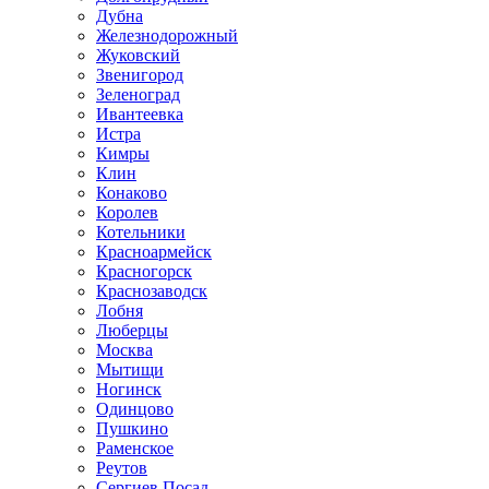
Дубна
Железнодорожный
Жуковский
Звенигород
Зеленоград
Ивантеевка
Истра
Кимры
Клин
Конаково
Королев
Котельники
Красноармейск
Красногорск
Краснозаводск
Лобня
Люберцы
Москва
Мытищи
Ногинск
Одинцово
Пушкино
Раменское
Реутов
Сергиев Посад