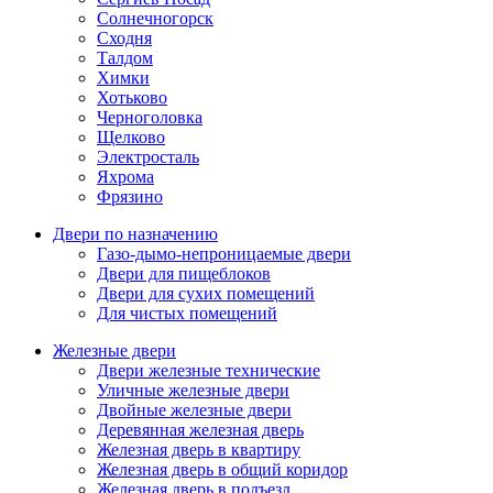
Солнечногорск
Сходня
Талдом
Химки
Хотьково
Черноголовка
Щелково
Электросталь
Яхрома
Фрязино
Двери по назначению
Газо-дымо-непроницаемые двери
Двери для пищеблоков
Двери для сухих помещений
Для чистых помещений
Железные двери
Двери железные технические
Уличные железные двери
Двойные железные двери
Деревянная железная дверь
Железная дверь в квартиру
Железная дверь в общий коридор
Железная дверь в подъезд