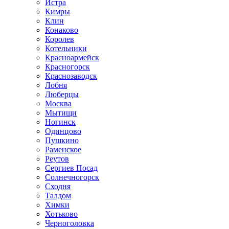
Истра
Кимры
Клин
Конаково
Королев
Котельники
Красноармейск
Красногорск
Краснозаводск
Лобня
Люберцы
Москва
Мытищи
Ногинск
Одинцово
Пушкино
Раменское
Реутов
Сергиев Посад
Солнечногорск
Сходня
Талдом
Химки
Хотьково
Черноголовка