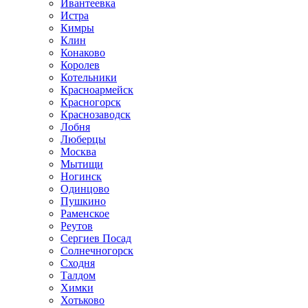
Ивантеевка
Истра
Кимры
Клин
Конаково
Королев
Котельники
Красноармейск
Красногорск
Краснозаводск
Лобня
Люберцы
Москва
Мытищи
Ногинск
Одинцово
Пушкино
Раменское
Реутов
Сергиев Посад
Солнечногорск
Сходня
Талдом
Химки
Хотьково