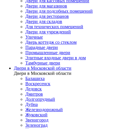
Двери для кассовых помещений
Двери для магазинов
Двери для подсобных помещений
Двери для ресторанов
Двери для складов
Для технических помещений
Двери для учреждений
Уличные
Дверь коттедж со стеклом
Парадные двери
Промышленные двери
Элитные входные двери в дом
Тамбурные двери
Двери в Московской области
Двери в Московской области
Балашиха
Воскресенск
Дедовск
Дмитров
Долгопрудный
Дубна
Железнодорожный
Жуковский
Звенигород
Зеленоград