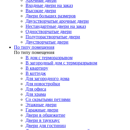
Арочные двери
Входные двери на заказ
Высокие двери
Двери больших размеров
Двухстворчатые арочные двери
Нестандартные двери на заказ
Одностворчатые двери
Полуторастворчатые двери
Двустворчатые двери
По типу помещения
По типу помещения
В дом с терморазрывом
В загородный дом с терморазрывом
В квартиру
В коттедж
Для загородного дома
Для новостройки
Для офиса
Для храма
Со скрытыми петлями
Этажные двери
Гаражные двери
Двери в общежитие
Двери в таунхаус
Двери для гостиниц