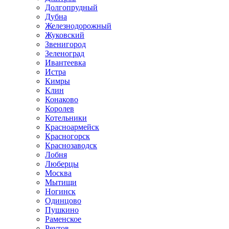
Долгопрудный
Дубна
Железнодорожный
Жуковский
Звенигород
Зеленоград
Ивантеевка
Истра
Кимры
Клин
Конаково
Королев
Котельники
Красноармейск
Красногорск
Краснозаводск
Лобня
Люберцы
Москва
Мытищи
Ногинск
Одинцово
Пушкино
Раменское
Реутов