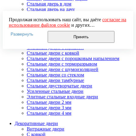
Стальная дверь в дом
Стальная дверь на дачу
Стальные взломостойкие двери
Продолжая использовать наш сайт, вы даёте
согласие на
Стальные входные двери в квартиру
использование файлов cookie
и других
Стальные двери в подъезд
пользовательских данных (включая IP-адрес, сведения о
Стальные двери внутреннего открывания
Развернуть
местоположении, устройстве, действиях на сайте и т. п.)
Стальные двери массив
Принять
для функционирования сайта, проведения
Стальные двери мдф
статистических исследований, ретаргетинга и
Стальные двери с зеркалом
использования систем аналитики (например,
Стальные двери с ковкой
Яндекс.Метрика), в соответствии с нашей
Политикой
Стальные двери с порошковым напылением
обработки персональных данных.
Стальные двери с терморазрывом
Если вы не хотите, чтобы ваши данные обрабатывались,
Стальные двери с шумоизоляцией
настройте ограничения в браузере или покиньте сайт.
Стальные двери со стеклом
Стальные двери тамбурные
Стальные двустворчатые двери
Усиленные стальные двери
Элитные стальные входные двери
Стальные двери 2 мм
Стальные двери 3 мм
Стальные двери 4 мм
Декоративные двери
Витражные двери
С ковкой