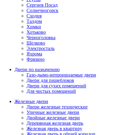
Сергиев Посад
Солнечногорск
Сходня
Талдом
Химки
Хотьково
Черноголовка
Щелково
Электросталь
Яхрома
Фрязино
Двери по назначению
Газо-дымо-непроницаемые двери
Двери для пищеблоков
Двери для сухих помещений
Для чистых помещений
Железные двери
Двери железные технические
Уличные железные двери
Двойные железные двери
Деревянная железная дверь
Железная дверь в квартиру
Железная дверь в общий коридор