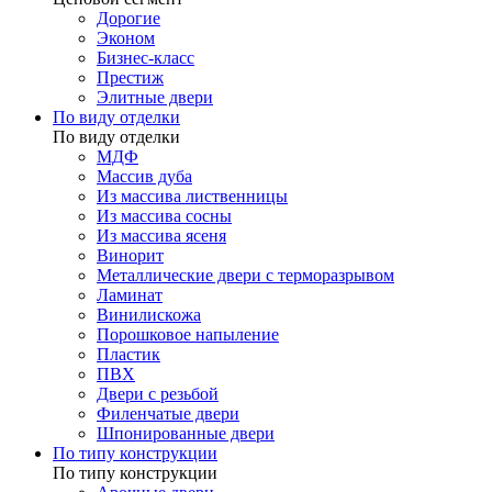
Дорогие
Эконом
Бизнес-класс
Престиж
Элитные двери
По виду отделки
По виду отделки
МДФ
Массив дуба
Из массива лиственницы
Из массива сосны
Из массива ясеня
Винорит
Металлические двери с терморазрывом
Ламинат
Винилискожа
Порошковое напыление
Пластик
ПВХ
Двери с резьбой
Филенчатые двери
Шпонированные двери
По типу конструкции
По типу конструкции