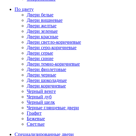
По цвету
Двери белые
Двери вишневые
Двери желтые
Двери зеленые
Двери красные
Двери светло-коричневые
Двери серо-коричневые
Двери серые
Двери синие
Двери темно-коричневые
Двери фиолетовые
Двери черные
Двери шоколадные
Двери коричневые
Черный венге
Черный дуб
Черный шелк
Черные глянцевые двери
Графит
Бежевые
Светлые
Специализированные двери