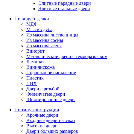
Элитные парадные двери
Элитные стальные двери
По виду отделки
МДФ
Массив дуба
Из массива лиственницы
Из массива сосны
Из массива ясеня
Винорит
Металлические двери с терморазрывом
Ламинат
Винилискожа
Порошковое напыление
Пластик
ПВХ
Двери с резьбой
Филенчатые двери
Шпонированные двери
По типу конструкции
Арочные двери
Входные двери на заказ
Высокие двери
Двери больших размеров