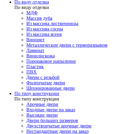
По виду отделки
По виду отделки
МДФ
Массив дуба
Из массива лиственницы
Из массива сосны
Из массива ясеня
Винорит
Металлические двери с терморазрывом
Ламинат
Винилискожа
Порошковое напыление
Пластик
ПВХ
Двери с резьбой
Филенчатые двери
Шпонированные двери
По типу конструкции
По типу конструкции
Арочные двери
Входные двери на заказ
Высокие двери
Двери больших размеров
Двухстворчатые арочные двери
Нестандартные двери на заказ