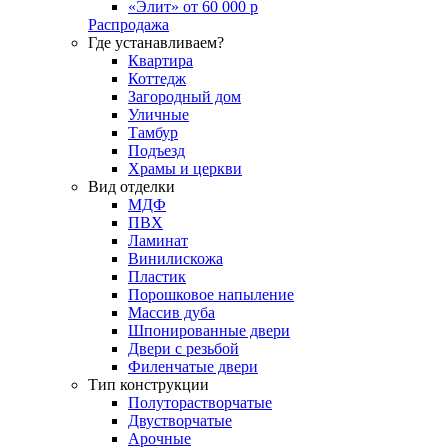
«Элит» от 60 000 р
Распродажа
Где устанавливаем?
Квартира
Коттедж
Загородный дом
Уличные
Тамбур
Подъезд
Храмы и церкви
Вид отделки
МДФ
ПВХ
Ламинат
Винилискожа
Пластик
Порошковое напыление
Массив дуба
Шпонированные двери
Двери с резьбой
Филенчатые двери
Тип конструкции
Полуторастворчатые
Двустворчатые
Арочные