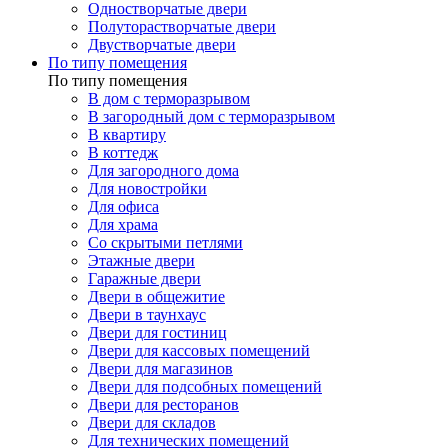
Одностворчатые двери
Полуторастворчатые двери
Двустворчатые двери
По типу помещения
По типу помещения
В дом с терморазрывом
В загородный дом с терморазрывом
В квартиру
В коттедж
Для загородного дома
Для новостройки
Для офиса
Для храма
Со скрытыми петлями
Этажные двери
Гаражные двери
Двери в общежитие
Двери в таунхаус
Двери для гостиниц
Двери для кассовых помещений
Двери для магазинов
Двери для подсобных помещений
Двери для ресторанов
Двери для складов
Для технических помещений