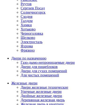
Реутов
Сергиев Посад
Солнечногорск
Сходня
Талдом
Химки
Хотьково
Черноголовка
Щелково
Электросталь
Яхрома
Фрязино
Двери по назначению
Газо-дымо-непроницаемые двери
Двери для пищеблоков
Двери для сухих помещений
Для чистых помещений
Железные двери
Двери железные технические
Уличные железные двери
Двойные железные двери
Деревянная железная дверь
Железная дверь в квартиру