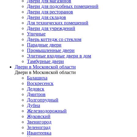
Двери для магазинов
Двери для подсобных помещений
Двери для ресторанов
Двери для складов
Для технических помещений
Двери для учреждений
Уличные
Дверь коттедж со стеклом
Парадные двери
Промышленные двери
Элитные входные двери в дом
Тамбурные двери
Двери в Московской области
Двери в Московской области
Балашиха
Воскресенск
Дедовск
Дмитров
Долгопрудный
Дубна
Железнодорожный
Жуковский
Звенигород
Зеленоград
Ивантеевка