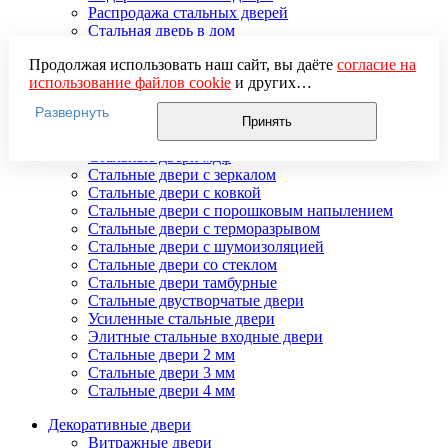
Распродажа стальных дверей
Стальная дверь в дом
Стальная дверь на дачу
Продолжая использовать наш сайт, вы даёте
согласие на
Стальные взломостойкие двери
использование файлов cookie
и других
Стальные входные двери в квартиру
пользовательских данных (включая IP-адрес, сведения о
Стальные двери в подъезд
Развернуть
местоположении, устройстве, действиях на сайте и т. п.)
Стальные двери внутреннего открывания
Принять
для функционирования сайта, проведения
Стальные двери массив
статистических исследований, ретаргетинга и
Стальные двери мдф
использования систем аналитики (например,
Стальные двери с зеркалом
Яндекс.Метрика), в соответствии с нашей
Политикой
Стальные двери с ковкой
обработки персональных данных.
Стальные двери с порошковым напылением
Если вы не хотите, чтобы ваши данные обрабатывались,
Стальные двери с терморазрывом
настройте ограничения в браузере или покиньте сайт.
Стальные двери с шумоизоляцией
Стальные двери со стеклом
Стальные двери тамбурные
Стальные двустворчатые двери
Усиленные стальные двери
Элитные стальные входные двери
Стальные двери 2 мм
Стальные двери 3 мм
Стальные двери 4 мм
Декоративные двери
Витражные двери