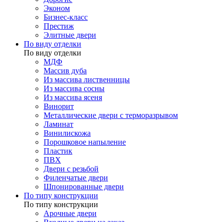
Эконом
Бизнес-класс
Престиж
Элитные двери
По виду отделки
По виду отделки
МДФ
Массив дуба
Из массива лиственницы
Из массива сосны
Из массива ясеня
Винорит
Металлические двери с терморазрывом
Ламинат
Винилискожа
Порошковое напыление
Пластик
ПВХ
Двери с резьбой
Филенчатые двери
Шпонированные двери
По типу конструкции
По типу конструкции
Арочные двери