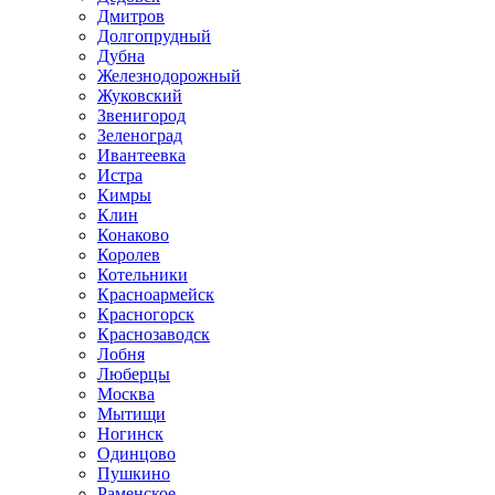
Дмитров
Долгопрудный
Дубна
Железнодорожный
Жуковский
Звенигород
Зеленоград
Ивантеевка
Истра
Кимры
Клин
Конаково
Королев
Котельники
Красноармейск
Красногорск
Краснозаводск
Лобня
Люберцы
Москва
Мытищи
Ногинск
Одинцово
Пушкино
Раменское