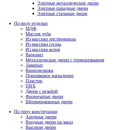
Элитные металлические двери
Элитные парадные двери
Элитные стальные двери
По виду отделки
МДФ
Массив дуба
Из массива лиственницы
Из массива сосны
Из массива ясеня
Винорит
Металлические двери с терморазрывом
Ламинат
Винилискожа
Порошковое напыление
Пластик
ПВХ
Двери с резьбой
Филенчатые двери
Шпонированные двери
По типу конструкции
Арочные двери
Входные двери на заказ
Высокие двери