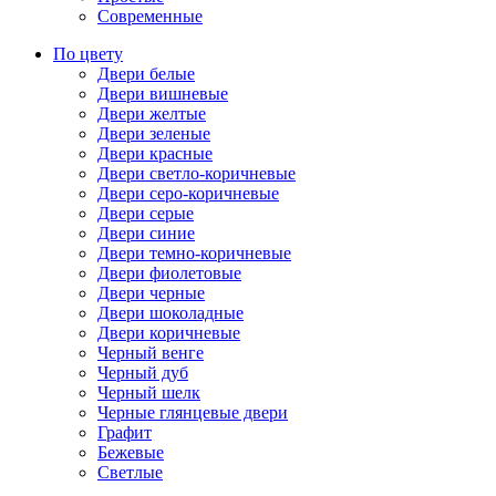
Современные
По цвету
Двери белые
Двери вишневые
Двери желтые
Двери зеленые
Двери красные
Двери светло-коричневые
Двери серо-коричневые
Двери серые
Двери синие
Двери темно-коричневые
Двери фиолетовые
Двери черные
Двери шоколадные
Двери коричневые
Черный венге
Черный дуб
Черный шелк
Черные глянцевые двери
Графит
Бежевые
Светлые