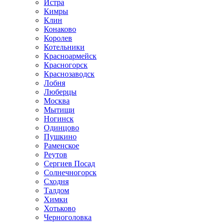
Истра
Кимры
Клин
Конаково
Королев
Котельники
Красноармейск
Красногорск
Краснозаводск
Лобня
Люберцы
Москва
Мытищи
Ногинск
Одинцово
Пушкино
Раменское
Реутов
Сергиев Посад
Солнечногорск
Сходня
Талдом
Химки
Хотьково
Черноголовка