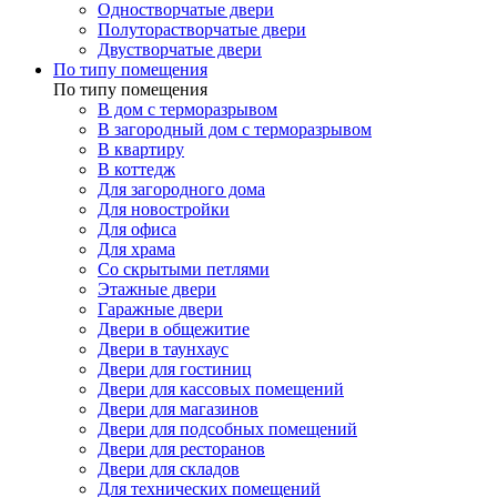
Одностворчатые двери
Полуторастворчатые двери
Двустворчатые двери
По типу помещения
По типу помещения
В дом с терморазрывом
В загородный дом с терморазрывом
В квартиру
В коттедж
Для загородного дома
Для новостройки
Для офиса
Для храма
Со скрытыми петлями
Этажные двери
Гаражные двери
Двери в общежитие
Двери в таунхаус
Двери для гостиниц
Двери для кассовых помещений
Двери для магазинов
Двери для подсобных помещений
Двери для ресторанов
Двери для складов
Для технических помещений