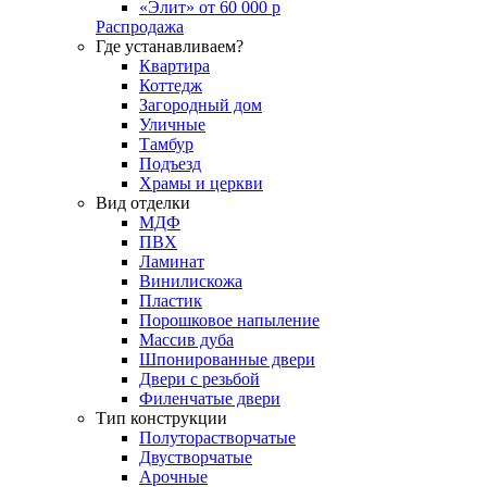
«Элит» от 60 000 р
Распродажа
Где устанавливаем?
Квартира
Коттедж
Загородный дом
Уличные
Тамбур
Подъезд
Храмы и церкви
Вид отделки
МДФ
ПВХ
Ламинат
Винилискожа
Пластик
Порошковое напыление
Массив дуба
Шпонированные двери
Двери с резьбой
Филенчатые двери
Тип конструкции
Полуторастворчатые
Двустворчатые
Арочные