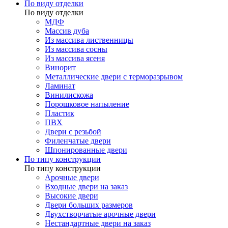
По виду отделки
По виду отделки
МДФ
Массив дуба
Из массива лиственницы
Из массива сосны
Из массива ясеня
Винорит
Металлические двери с терморазрывом
Ламинат
Винилискожа
Порошковое напыление
Пластик
ПВХ
Двери с резьбой
Филенчатые двери
Шпонированные двери
По типу конструкции
По типу конструкции
Арочные двери
Входные двери на заказ
Высокие двери
Двери больших размеров
Двухстворчатые арочные двери
Нестандартные двери на заказ