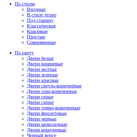
По стилю
Входные
В стиле техно
Под старину
Классические
Красивые
Простые
Современные
По цвету
Двери белые
Двери вишневые
Двери желтые
Двери зеленые
Двери красные
Двери светло-коричневые
Двери серо-коричневые
Двери серые
Двери синие
Двери темно-коричневые
Двери фиолетовые
Двери черные
Двери шоколадные
Двери коричневые
Черный венге