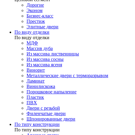
Дорогие
Эконом
Бизнес-класс
Престиж
Элитные двери
По виду отделки
По виду отделки
МДФ
Массив дуба
Из массива лиственницы
Из массива сосны
Из массива ясеня
Винорит
Металлические двери с терморазрывом
Ламинат
Винилискожа
Порошковое напыление
Пластик
ПВХ
Двери с резьбой
Филенчатые двери
Шпонированные двери
По типу конструкции
По типу конструкции