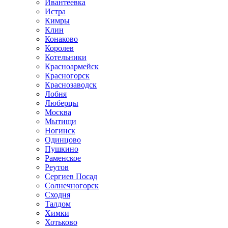
Ивантеевка
Истра
Кимры
Клин
Конаково
Королев
Котельники
Красноармейск
Красногорск
Краснозаводск
Лобня
Люберцы
Москва
Мытищи
Ногинск
Одинцово
Пушкино
Раменское
Реутов
Сергиев Посад
Солнечногорск
Сходня
Талдом
Химки
Хотьково