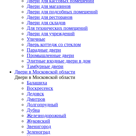
Двери для кассовых помещений
Двери для магазинов
Двери для подсобных помещений
Двери для ресторанов
Двери для складов
Для технических помещений
Двери для учреждений
Уличные
Дверь коттедж со стеклом
Парадные двери
Промышленные двери
Элитные входные двери в дом
Тамбурные двери
Двери в Московской области
Двери в Московской области
Балашиха
Воскресенск
Дедовск
Дмитров
Долгопрудный
Дубна
Железнодорожный
Жуковский
Звенигород
Зеленоград