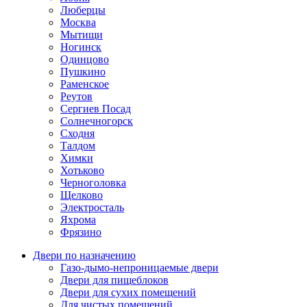
Люберцы
Москва
Мытищи
Ногинск
Одинцово
Пушкино
Раменское
Реутов
Сергиев Посад
Солнечногорск
Сходня
Талдом
Химки
Хотьково
Черноголовка
Щелково
Электросталь
Яхрома
Фрязино
Двери по назначению
Газо-дымо-непроницаемые двери
Двери для пищеблоков
Двери для сухих помещений
Для чистых помещений