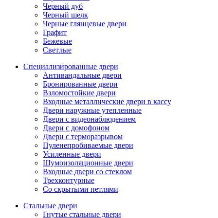
Черный дуб
Черный шелк
Черные глянцевые двери
Графит
Бежевые
Светлые
Специализированные двери
Антивандальные двери
Бронированные двери
Взломостойкие двери
Входные металлические двери в кассу
Двери наружные утепленные
Двери с видеонаблюдением
Двери с домофоном
Двери с терморазрывом
Пуленепробиваемые двери
Усиленные двери
Шумоизоляционные двери
Входные двери со стеклом
Трехконтурные
Со скрытыми петлями
Стальные двери
Гнутые стальные двери