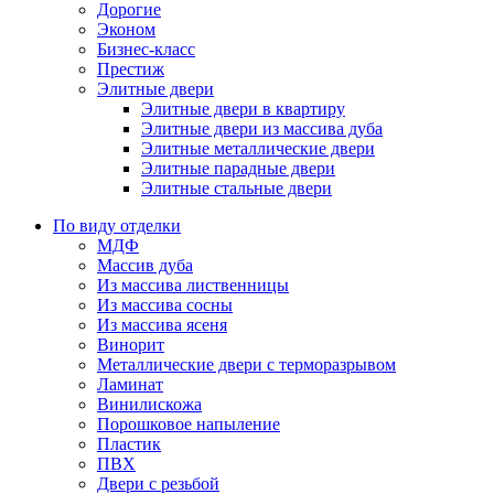
Дорогие
Эконом
Бизнес-класс
Престиж
Элитные двери
Элитные двери в квартиру
Элитные двери из массива дуба
Элитные металлические двери
Элитные парадные двери
Элитные стальные двери
По виду отделки
МДФ
Массив дуба
Из массива лиственницы
Из массива сосны
Из массива ясеня
Винорит
Металлические двери с терморазрывом
Ламинат
Винилискожа
Порошковое напыление
Пластик
ПВХ
Двери с резьбой