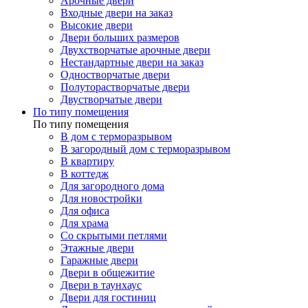
Арочные двери
Входные двери на заказ
Высокие двери
Двери больших размеров
Двухстворчатые арочные двери
Нестандартные двери на заказ
Одностворчатые двери
Полуторастворчатые двери
Двустворчатые двери
По типу помещения
По типу помещения
В дом с терморазрывом
В загородный дом с терморазрывом
В квартиру
В коттедж
Для загородного дома
Для новостройки
Для офиса
Для храма
Со скрытыми петлями
Этажные двери
Гаражные двери
Двери в общежитие
Двери в таунхаус
Двери для гостиниц