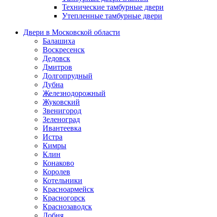
Технические тамбурные двери
Утепленные тамбурные двери
Двери в Московской области
Балашиха
Воскресенск
Дедовск
Дмитров
Долгопрудный
Дубна
Железнодорожный
Жуковский
Звенигород
Зеленоград
Ивантеевка
Истра
Кимры
Клин
Конаково
Королев
Котельники
Красноармейск
Красногорск
Краснозаводск
Лобня