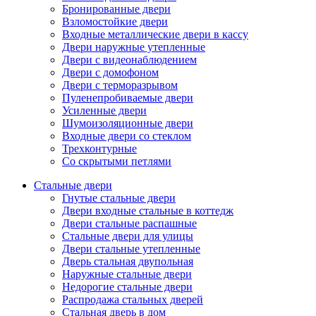
Бронированные двери
Взломостойкие двери
Входные металлические двери в кассу
Двери наружные утепленные
Двери с видеонаблюдением
Двери с домофоном
Двери с терморазрывом
Пуленепробиваемые двери
Усиленные двери
Шумоизоляционные двери
Входные двери со стеклом
Трехконтурные
Со скрытыми петлями
Стальные двери
Гнутые стальные двери
Двери входные стальные в коттедж
Двери стальные распашные
Стальные двери для улицы
Двери стальные утепленные
Дверь стальная двупольная
Наружные стальные двери
Недорогие стальные двери
Распродажа стальных дверей
Стальная дверь в дом