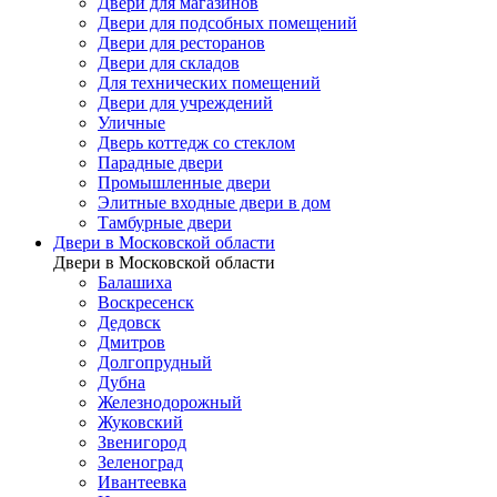
Двери для магазинов
Двери для подсобных помещений
Двери для ресторанов
Двери для складов
Для технических помещений
Двери для учреждений
Уличные
Дверь коттедж со стеклом
Парадные двери
Промышленные двери
Элитные входные двери в дом
Тамбурные двери
Двери в Московской области
Двери в Московской области
Балашиха
Воскресенск
Дедовск
Дмитров
Долгопрудный
Дубна
Железнодорожный
Жуковский
Звенигород
Зеленоград
Ивантеевка