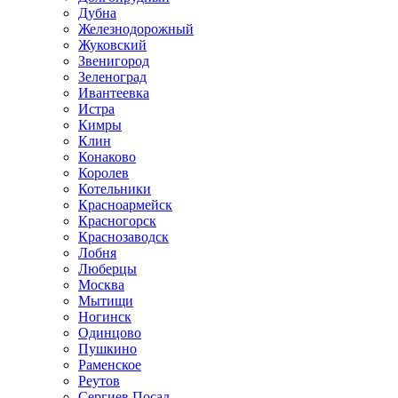
Дубна
Железнодорожный
Жуковский
Звенигород
Зеленоград
Ивантеевка
Истра
Кимры
Клин
Конаково
Королев
Котельники
Красноармейск
Красногорск
Краснозаводск
Лобня
Люберцы
Москва
Мытищи
Ногинск
Одинцово
Пушкино
Раменское
Реутов
Сергиев Посад