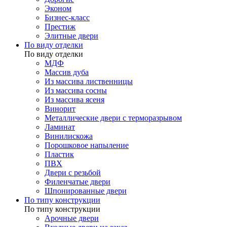
Эконом
Бизнес-класс
Престиж
Элитные двери
По виду отделки
По виду отделки
МДФ
Массив дуба
Из массива лиственницы
Из массива сосны
Из массива ясеня
Винорит
Металлические двери с терморазрывом
Ламинат
Винилискожа
Порошковое напыление
Пластик
ПВХ
Двери с резьбой
Филенчатые двери
Шпонированные двери
По типу конструкции
По типу конструкции
Арочные двери