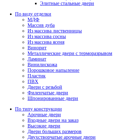
Элитные стальные двери
По виду отделки
МДФ
Массив дуба
Из массива лиственницы
Из массива сосны
Из массива ясеня
Винорит
Металлические двери с терморазрывом
Ламинат
Винилискожа
Порошковое напыление
Пластик
ПВХ
Двери с резьбой
Филенчатые двери
Шпонированные двери
По типу конструкции
Арочные двери
Входные двери на заказ
Высокие двери
Двери больших размеров
Двухстворчатые арочные двери