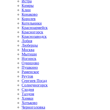
Истра
Кимры
Клин
Конаково
Королев
Котельники
Красноармейск
Красногорск
Краснозаводск
Лобня
Люберцы
Москва
Мытищи
Ногинск
Одинцово
Пушкино
Раменское
Реутов
Сергиев Посад
Солнечногорск
Сходня
Талдом
Химки
Хотьково
Черноголовка