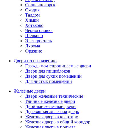
Солнечногорск
Сходня
Талдом
Химки
Хотьково
Черноголовка
Щелково
Электросталь
Яхрома
Фрязино
Двери по назначению
Газо-дымо-непроницаемые двери
Двери для пищеблоков
Двери для сухих помещений
Для чистых помещений
Железные двери
Двери железные технические
Уличные железные двери
Двойные железные двери
Деревянная железная дверь
Железная дверь в квартиру
Железная дверь в общий коридор
Железная дверь в подъезд