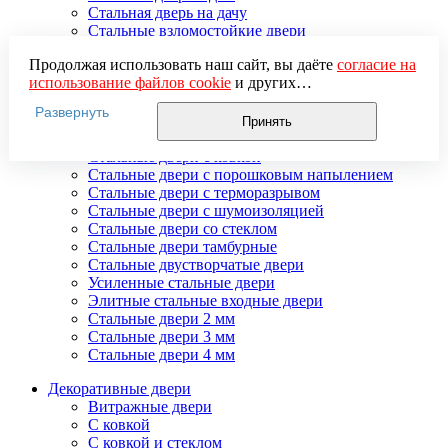
Стальная дверь на дачу
Стальные взломостойкие двери
Стальные входные двери в квартиру
Продолжая использовать наш сайт, вы даёте
согласие на
Стальные двери в подъезд
использование файлов cookie
и других
Стальные двери внутреннего открывания
пользовательских данных (включая IP-адрес, сведения о
Стальные двери массив
Развернуть
местоположении, устройстве, действиях на сайте и т. п.)
Стальные двери мдф
Принять
для функционирования сайта, проведения
Стальные двери с зеркалом
статистических исследований, ретаргетинга и
Стальные двери с ковкой
использования систем аналитики (например,
Стальные двери с порошковым напылением
Яндекс.Метрика), в соответствии с нашей
Политикой
Стальные двери с терморазрывом
обработки персональных данных.
Стальные двери с шумоизоляцией
Если вы не хотите, чтобы ваши данные обрабатывались,
Стальные двери со стеклом
настройте ограничения в браузере или покиньте сайт.
Стальные двери тамбурные
Стальные двустворчатые двери
Усиленные стальные двери
Элитные стальные входные двери
Стальные двери 2 мм
Стальные двери 3 мм
Стальные двери 4 мм
Декоративные двери
Витражные двери
С ковкой
С ковкой и стеклом