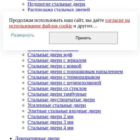
Недорогие стальные двери
Распродажа стальных дверей
Стальная дверь в дом
Продолжая использовать наш сайт, вы даёте
согласие на
Стальная дверь на дачу
использование файлов cookie
и других
Стальные взломостойкие двери
пользовательских данных (включая IP-адрес, сведения о
Стальные входные двери в квартиру
Развернуть
местоположении, устройстве, действиях на сайте и т. п.)
Стальные двери в подъезд
Принять
для функционирования сайта, проведения
Стальные двери внутреннего открывания
статистических исследований, ретаргетинга и
Стальные двери массив
использования систем аналитики (например,
Стальные двери мдф
Яндекс.Метрика), в соответствии с нашей
Политикой
Стальные двери с зеркалом
обработки персональных данных.
Стальные двери с ковкой
Если вы не хотите, чтобы ваши данные обрабатывались,
Стальные двери с порошковым напылением
настройте ограничения в браузере или покиньте сайт.
Стальные двери с терморазрывом
Стальные двери с шумоизоляцией
Стальные двери со стеклом
Стальные двери тамбурные
Стальные двустворчатые двери
Усиленные стальные двери
Элитные стальные входные двери
Стальные двери 2 мм
Стальные двери 3 мм
Стальные двери 4 мм
Декоративные двери