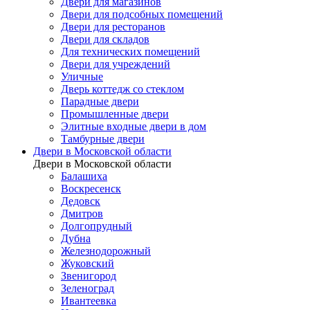
Двери для магазинов
Двери для подсобных помещений
Двери для ресторанов
Двери для складов
Для технических помещений
Двери для учреждений
Уличные
Дверь коттедж со стеклом
Парадные двери
Промышленные двери
Элитные входные двери в дом
Тамбурные двери
Двери в Московской области
Двери в Московской области
Балашиха
Воскресенск
Дедовск
Дмитров
Долгопрудный
Дубна
Железнодорожный
Жуковский
Звенигород
Зеленоград
Ивантеевка