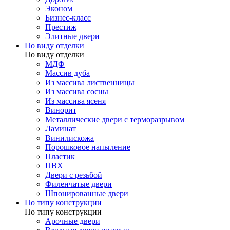
Эконом
Бизнес-класс
Престиж
Элитные двери
По виду отделки
По виду отделки
МДФ
Массив дуба
Из массива лиственницы
Из массива сосны
Из массива ясеня
Винорит
Металлические двери с терморазрывом
Ламинат
Винилискожа
Порошковое напыление
Пластик
ПВХ
Двери с резьбой
Филенчатые двери
Шпонированные двери
По типу конструкции
По типу конструкции
Арочные двери