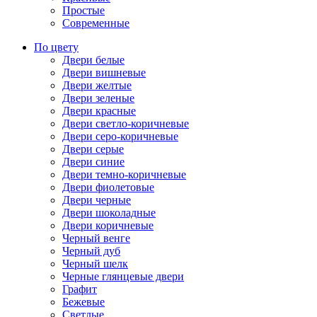
Простые
Современные
По цвету
Двери белые
Двери вишневые
Двери желтые
Двери зеленые
Двери красные
Двери светло-коричневые
Двери серо-коричневые
Двери серые
Двери синие
Двери темно-коричневые
Двери фиолетовые
Двери черные
Двери шоколадные
Двери коричневые
Черный венге
Черный дуб
Черный шелк
Черные глянцевые двери
Графит
Бежевые
Светлые