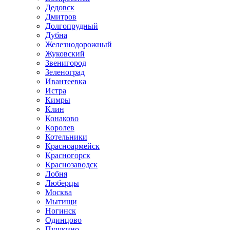
Дедовск
Дмитров
Долгопрудный
Дубна
Железнодорожный
Жуковский
Звенигород
Зеленоград
Ивантеевка
Истра
Кимры
Клин
Конаково
Королев
Котельники
Красноармейск
Красногорск
Краснозаводск
Лобня
Люберцы
Москва
Мытищи
Ногинск
Одинцово
Пушкино