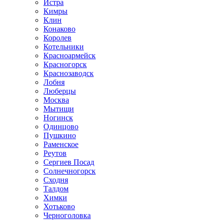
Истра
Кимры
Клин
Конаково
Королев
Котельники
Красноармейск
Красногорск
Краснозаводск
Лобня
Люберцы
Москва
Мытищи
Ногинск
Одинцово
Пушкино
Раменское
Реутов
Сергиев Посад
Солнечногорск
Сходня
Талдом
Химки
Хотьково
Черноголовка