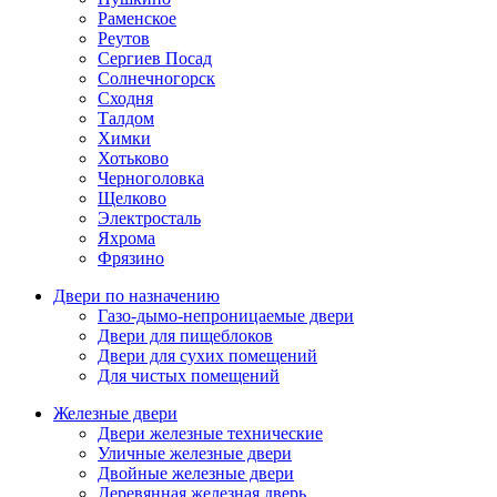
Раменское
Реутов
Сергиев Посад
Солнечногорск
Сходня
Талдом
Химки
Хотьково
Черноголовка
Щелково
Электросталь
Яхрома
Фрязино
Двери по назначению
Газо-дымо-непроницаемые двери
Двери для пищеблоков
Двери для сухих помещений
Для чистых помещений
Железные двери
Двери железные технические
Уличные железные двери
Двойные железные двери
Деревянная железная дверь