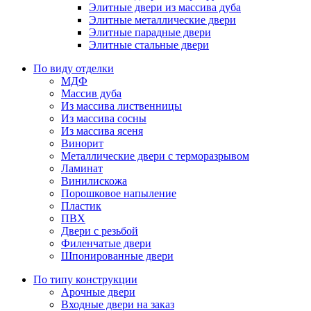
Элитные двери из массива дуба
Элитные металлические двери
Элитные парадные двери
Элитные стальные двери
По виду отделки
МДФ
Массив дуба
Из массива лиственницы
Из массива сосны
Из массива ясеня
Винорит
Металлические двери с терморазрывом
Ламинат
Винилискожа
Порошковое напыление
Пластик
ПВХ
Двери с резьбой
Филенчатые двери
Шпонированные двери
По типу конструкции
Арочные двери
Входные двери на заказ