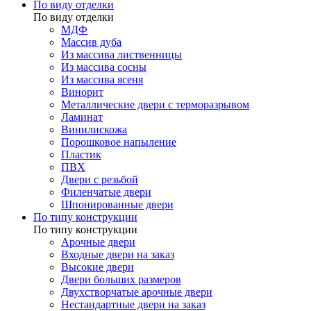
По виду отделки
По виду отделки
МДФ
Массив дуба
Из массива лиственницы
Из массива сосны
Из массива ясеня
Винорит
Металлические двери с терморазрывом
Ламинат
Винилискожа
Порошковое напыление
Пластик
ПВХ
Двери с резьбой
Филенчатые двери
Шпонированные двери
По типу конструкции
По типу конструкции
Арочные двери
Входные двери на заказ
Высокие двери
Двери больших размеров
Двухстворчатые арочные двери
Нестандартные двери на заказ