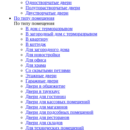
Одностворчатые двери
Полуторастворчатые двери
Двустворчатые двери
По типу помещения
По типу помещения
В дом с терморазрывом
В загородный дом с терморазрывом
В квартиру
В коттедж
Для загородного дома
Для новостройки
Для офиса
Для храма
Со скрытыми петлями
Этажные двери
Гаражные двери
Двери в общежитие
Двери в таунхаус
Двери для гостиниц
Двери для кассовых помещений
Двери для магазинов
Двери для подсобных помещений
Двери для ресторанов
Двери для складов
Для технических помещений