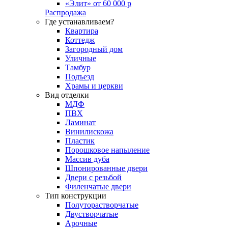
«Элит» от 60 000 р
Распродажа
Где устанавливаем?
Квартира
Коттедж
Загородный дом
Уличные
Тамбур
Подъезд
Храмы и церкви
Вид отделки
МДФ
ПВХ
Ламинат
Винилискожа
Пластик
Порошковое напыление
Массив дуба
Шпонированные двери
Двери с резьбой
Филенчатые двери
Тип конструкции
Полуторастворчатые
Двустворчатые
Арочные