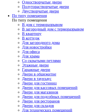
Одностворчатые двери
Полуторастворчатые двери
Двустворчатые двери
По типу помещения
По типу помещения
В дом с терморазрывом
В загородный дом с терморазрывом
В квартиру
В коттедж
Для загородного дома
Для новостройки
Для офиса
Для храма
Со скрытыми петлями
Этажные двери
Гаражные двери
Двери в общежитие
Двери в таунхаус
Двери для гостиниц
Двери для кассовых помещений
Двери для магазинов
Двери для подсобных помещений
Двери для ресторанов
Двери для складов
Для технических помещений