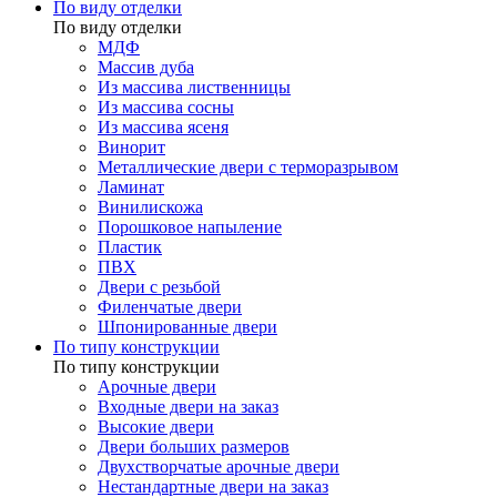
По виду отделки
По виду отделки
МДФ
Массив дуба
Из массива лиственницы
Из массива сосны
Из массива ясеня
Винорит
Металлические двери с терморазрывом
Ламинат
Винилискожа
Порошковое напыление
Пластик
ПВХ
Двери с резьбой
Филенчатые двери
Шпонированные двери
По типу конструкции
По типу конструкции
Арочные двери
Входные двери на заказ
Высокие двери
Двери больших размеров
Двухстворчатые арочные двери
Нестандартные двери на заказ