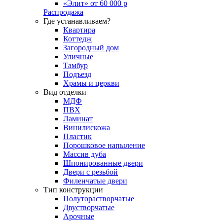
«Элит» от 60 000 р
Распродажа
Где устанавливаем?
Квартира
Коттедж
Загородный дом
Уличные
Тамбур
Подъезд
Храмы и церкви
Вид отделки
МДФ
ПВХ
Ламинат
Винилискожа
Пластик
Порошковое напыление
Массив дуба
Шпонированные двери
Двери с резьбой
Филенчатые двери
Тип конструкции
Полуторастворчатые
Двустворчатые
Арочные