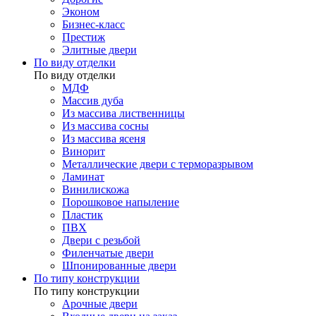
Эконом
Бизнес-класс
Престиж
Элитные двери
По виду отделки
По виду отделки
МДФ
Массив дуба
Из массива лиственницы
Из массива сосны
Из массива ясеня
Винорит
Металлические двери с терморазрывом
Ламинат
Винилискожа
Порошковое напыление
Пластик
ПВХ
Двери с резьбой
Филенчатые двери
Шпонированные двери
По типу конструкции
По типу конструкции
Арочные двери