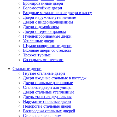
Бронированные двери
Взломостойкие двери
Входные металлические двери в кассу
Двери наружные утепленные
Двери с видеонаблюдением
Двери с домофоном
Двери с терморазрывом
Пуленепробиваемые двери
Усиленные двери
Шумоизоляционные двери
Входные двери со стеклом
Трехконтурные
Со скрытыми петлями
Стальные двери
Гнутые стальные двери
Двери входные стальные в коттедж
Двери стальные распашные
Стальные двери для улицы
Двери стальные утепленные
Дверь стальная двупольная
Наружные стальные двери
Недорогие стальные двери
Распродажа стальных дверей
Стальная дверь в дом