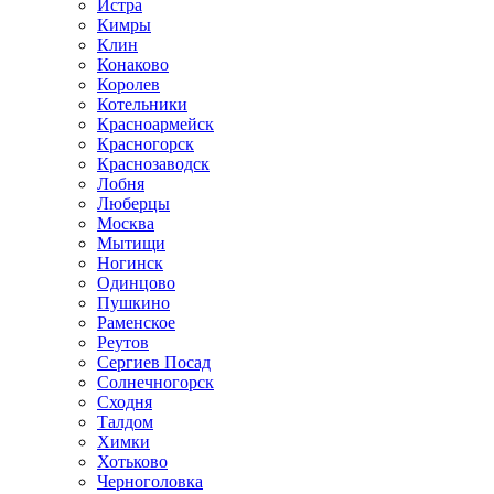
Истра
Кимры
Клин
Конаково
Королев
Котельники
Красноармейск
Красногорск
Краснозаводск
Лобня
Люберцы
Москва
Мытищи
Ногинск
Одинцово
Пушкино
Раменское
Реутов
Сергиев Посад
Солнечногорск
Сходня
Талдом
Химки
Хотьково
Черноголовка