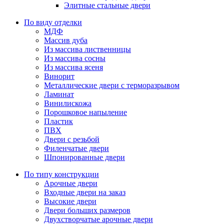
Элитные стальные двери
По виду отделки
МДФ
Массив дуба
Из массива лиственницы
Из массива сосны
Из массива ясеня
Винорит
Металлические двери с терморазрывом
Ламинат
Винилискожа
Порошковое напыление
Пластик
ПВХ
Двери с резьбой
Филенчатые двери
Шпонированные двери
По типу конструкции
Арочные двери
Входные двери на заказ
Высокие двери
Двери больших размеров
Двухстворчатые арочные двери