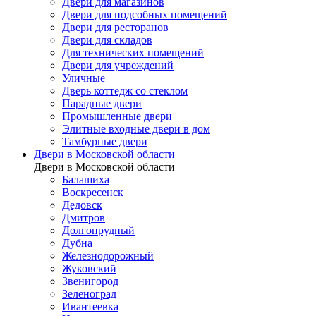
Двери для магазинов
Двери для подсобных помещений
Двери для ресторанов
Двери для складов
Для технических помещений
Двери для учреждений
Уличные
Дверь коттедж со стеклом
Парадные двери
Промышленные двери
Элитные входные двери в дом
Тамбурные двери
Двери в Московской области
Двери в Московской области
Балашиха
Воскресенск
Дедовск
Дмитров
Долгопрудный
Дубна
Железнодорожный
Жуковский
Звенигород
Зеленоград
Ивантеевка