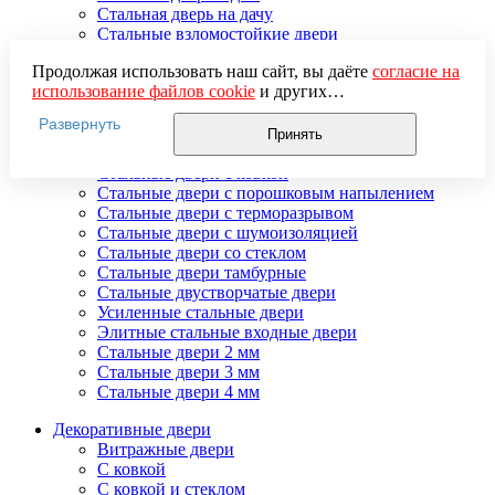
Стальная дверь на дачу
Стальные взломостойкие двери
Стальные входные двери в квартиру
Продолжая использовать наш сайт, вы даёте
согласие на
Стальные двери в подъезд
использование файлов cookie
и других
Стальные двери внутреннего открывания
пользовательских данных (включая IP-адрес, сведения о
Стальные двери массив
Развернуть
местоположении, устройстве, действиях на сайте и т. п.)
Стальные двери мдф
Принять
для функционирования сайта, проведения
Стальные двери с зеркалом
статистических исследований, ретаргетинга и
Стальные двери с ковкой
использования систем аналитики (например,
Стальные двери с порошковым напылением
Яндекс.Метрика), в соответствии с нашей
Политикой
Стальные двери с терморазрывом
обработки персональных данных.
Стальные двери с шумоизоляцией
Если вы не хотите, чтобы ваши данные обрабатывались,
Стальные двери со стеклом
настройте ограничения в браузере или покиньте сайт.
Стальные двери тамбурные
Стальные двустворчатые двери
Усиленные стальные двери
Элитные стальные входные двери
Стальные двери 2 мм
Стальные двери 3 мм
Стальные двери 4 мм
Декоративные двери
Витражные двери
С ковкой
С ковкой и стеклом