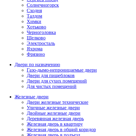
Солнечногорск
Сходня
Талдом
Химки
Хотьково
Черноголовка
Щелково
Электросталь
Яхрома
Фрязино
Двери по назначению
Газо-дымо-непроницаемые двери
Двери для пищеблоков
Двери для сухих помещений
Для чистых помещений
Железные двери
Двери железные технические
Уличные железные двери
Двойные железные двери
Деревянная железная дверь
Железная дверь в квартиру
Железная дверь в общий коридор
Железная дверь в подъезд