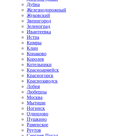
Дубна
Железнодорожный
Жуковский
Звенигород
Зеленоград
Ивантеевка
Истра
Кимры
Клин
Конаково
Королев
Котельники
Красноармейск
Красногорск
Краснозаводск
Лобня
Люберцы
Москва
Мытищи
Ногинск
Одинцово
Пушкино
Раменское
Реутов
Сергиев Посад