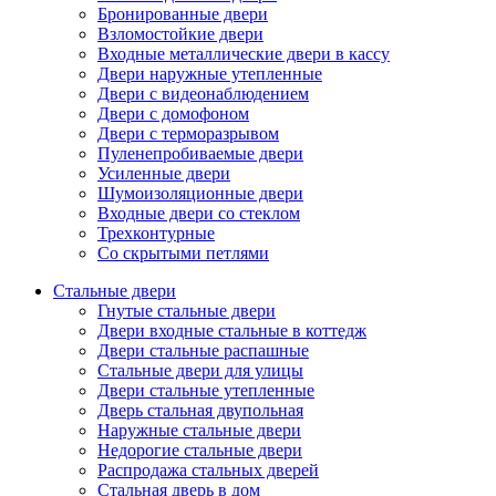
Бронированные двери
Взломостойкие двери
Входные металлические двери в кассу
Двери наружные утепленные
Двери с видеонаблюдением
Двери с домофоном
Двери с терморазрывом
Пуленепробиваемые двери
Усиленные двери
Шумоизоляционные двери
Входные двери со стеклом
Трехконтурные
Со скрытыми петлями
Стальные двери
Гнутые стальные двери
Двери входные стальные в коттедж
Двери стальные распашные
Стальные двери для улицы
Двери стальные утепленные
Дверь стальная двупольная
Наружные стальные двери
Недорогие стальные двери
Распродажа стальных дверей
Стальная дверь в дом