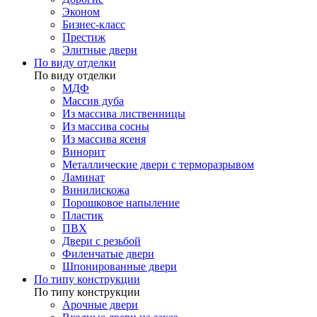
Эконом
Бизнес-класс
Престиж
Элитные двери
По виду отделки
По виду отделки
МДФ
Массив дуба
Из массива лиственницы
Из массива сосны
Из массива ясеня
Винорит
Металлические двери с терморазрывом
Ламинат
Винилискожа
Порошковое напыление
Пластик
ПВХ
Двери с резьбой
Филенчатые двери
Шпонированные двери
По типу конструкции
По типу конструкции
Арочные двери