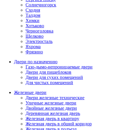
Солнечногорск
Сходня
Талдом
Химки
Хотьково
Черноголовка
Щелково
Электросталь
Яхрома
Фрязино
Двери по назначению
Газо-дымо-непроницаемые двери
Двери для пищеблоков
Двери для сухих помещений
Для чистых помещений
Железные двери
Двери железные технические
Уличные железные двери
Двойные железные двери
Деревянная железная дверь
Железная дверь в квартиру
Железная дверь в общий коридор
Железная дверь в подъезд