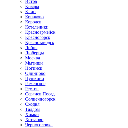
Истра
Кимры
Клин
Конаково
Королев
Котельники
Красноармейск
Красногорск
Краснозаводск
Лобня
Люберцы
Москва
Мытищи
Ногинск
Одинцово
Пушкино
Раменское
Реутов
Сергиев Посад
Солнечногорск
Сходня
Талдом
Химки
Хотьково
Черноголовка