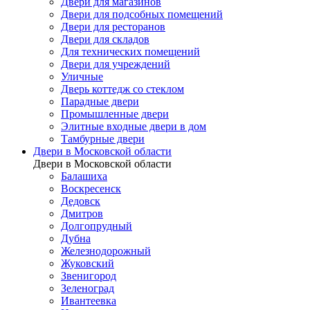
Двери для магазинов
Двери для подсобных помещений
Двери для ресторанов
Двери для складов
Для технических помещений
Двери для учреждений
Уличные
Дверь коттедж со стеклом
Парадные двери
Промышленные двери
Элитные входные двери в дом
Тамбурные двери
Двери в Московской области
Двери в Московской области
Балашиха
Воскресенск
Дедовск
Дмитров
Долгопрудный
Дубна
Железнодорожный
Жуковский
Звенигород
Зеленоград
Ивантеевка