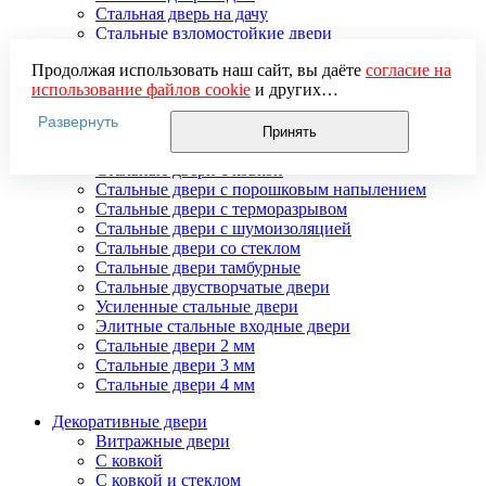
Стальная дверь на дачу
Стальные взломостойкие двери
Стальные входные двери в квартиру
Продолжая использовать наш сайт, вы даёте
согласие на
Стальные двери в подъезд
использование файлов cookie
и других
Стальные двери внутреннего открывания
пользовательских данных (включая IP-адрес, сведения о
Стальные двери массив
Развернуть
местоположении, устройстве, действиях на сайте и т. п.)
Стальные двери мдф
Принять
для функционирования сайта, проведения
Стальные двери с зеркалом
статистических исследований, ретаргетинга и
Стальные двери с ковкой
использования систем аналитики (например,
Стальные двери с порошковым напылением
Яндекс.Метрика), в соответствии с нашей
Политикой
Стальные двери с терморазрывом
обработки персональных данных.
Стальные двери с шумоизоляцией
Если вы не хотите, чтобы ваши данные обрабатывались,
Стальные двери со стеклом
настройте ограничения в браузере или покиньте сайт.
Стальные двери тамбурные
Стальные двустворчатые двери
Усиленные стальные двери
Элитные стальные входные двери
Стальные двери 2 мм
Стальные двери 3 мм
Стальные двери 4 мм
Декоративные двери
Витражные двери
С ковкой
С ковкой и стеклом