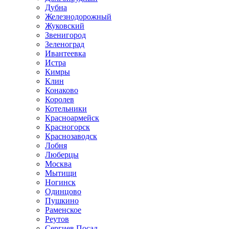
Дубна
Железнодорожный
Жуковский
Звенигород
Зеленоград
Ивантеевка
Истра
Кимры
Клин
Конаково
Королев
Котельники
Красноармейск
Красногорск
Краснозаводск
Лобня
Люберцы
Москва
Мытищи
Ногинск
Одинцово
Пушкино
Раменское
Реутов
Сергиев Посад