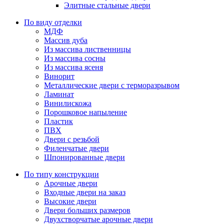
Элитные стальные двери
По виду отделки
МДФ
Массив дуба
Из массива лиственницы
Из массива сосны
Из массива ясеня
Винорит
Металлические двери с терморазрывом
Ламинат
Винилискожа
Порошковое напыление
Пластик
ПВХ
Двери с резьбой
Филенчатые двери
Шпонированные двери
По типу конструкции
Арочные двери
Входные двери на заказ
Высокие двери
Двери больших размеров
Двухстворчатые арочные двери