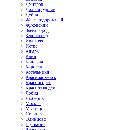
Дмитров
Долгопрудный
Дубна
Железнодорожный
Жуковский
Звенигород
Зеленоград
Ивантеевка
Истра
Кимры
Клин
Конаково
Королев
Котельники
Красноармейск
Красногорск
Краснозаводск
Лобня
Люберцы
Москва
Мытищи
Ногинск
Одинцово
Пушкино
Раменское