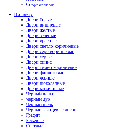
Современные
По цвету
Двери белые
Двери вишневые
Двери желтые
Двери зеленые
Двери красные
Двери светло-коричневые
Двери серо-коричневые
Двери серые
Двери синие
Двери темно-коричневые
Двери фиолетовые
Двери черные
Двери шоколадные
Двери коричневые
Черный венге
Черный дуб
Черный шелк
Черные глянцевые двери
Графит
Бежевые
Светлые