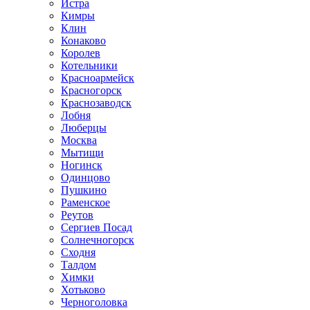
Истра
Кимры
Клин
Конаково
Королев
Котельники
Красноармейск
Красногорск
Краснозаводск
Лобня
Люберцы
Москва
Мытищи
Ногинск
Одинцово
Пушкино
Раменское
Реутов
Сергиев Посад
Солнечногорск
Сходня
Талдом
Химки
Хотьково
Черноголовка