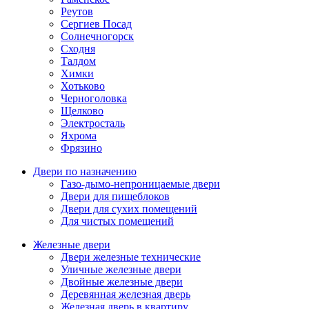
Реутов
Сергиев Посад
Солнечногорск
Сходня
Талдом
Химки
Хотьково
Черноголовка
Щелково
Электросталь
Яхрома
Фрязино
Двери по назначению
Газо-дымо-непроницаемые двери
Двери для пищеблоков
Двери для сухих помещений
Для чистых помещений
Железные двери
Двери железные технические
Уличные железные двери
Двойные железные двери
Деревянная железная дверь
Железная дверь в квартиру