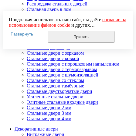
Распродажа стальных дверей
Стальная дверь в дом
Стальная дверь на дачу
Продолжая использовать наш сайт, вы даёте
согласие на
Стальные взломостойкие двери
использование файлов cookie
и других
Стальные входные двери в квартиру
пользовательских данных (включая IP-адрес, сведения о
Стальные двери в подъезд
Развернуть
местоположении, устройстве, действиях на сайте и т. п.)
Стальные двери внутреннего открывания
Принять
для функционирования сайта, проведения
Стальные двери массив
статистических исследований, ретаргетинга и
Стальные двери мдф
использования систем аналитики (например,
Стальные двери с зеркалом
Яндекс.Метрика), в соответствии с нашей
Политикой
Стальные двери с ковкой
обработки персональных данных.
Стальные двери с порошковым напылением
Если вы не хотите, чтобы ваши данные обрабатывались,
Стальные двери с терморазрывом
настройте ограничения в браузере или покиньте сайт.
Стальные двери с шумоизоляцией
Стальные двери со стеклом
Стальные двери тамбурные
Стальные двустворчатые двери
Усиленные стальные двери
Элитные стальные входные двери
Стальные двери 2 мм
Стальные двери 3 мм
Стальные двери 4 мм
Декоративные двери
Витражные двери