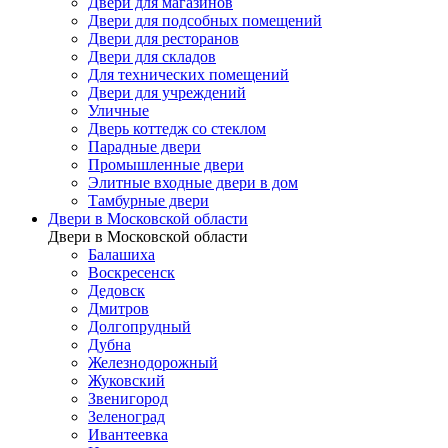
Двери для магазинов
Двери для подсобных помещений
Двери для ресторанов
Двери для складов
Для технических помещений
Двери для учреждений
Уличные
Дверь коттедж со стеклом
Парадные двери
Промышленные двери
Элитные входные двери в дом
Тамбурные двери
Двери в Московской области
Двери в Московской области
Балашиха
Воскресенск
Дедовск
Дмитров
Долгопрудный
Дубна
Железнодорожный
Жуковский
Звенигород
Зеленоград
Ивантеевка