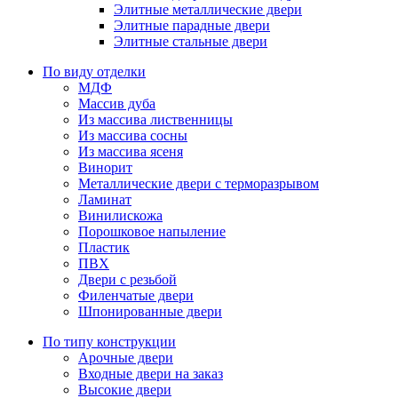
Элитные металлические двери
Элитные парадные двери
Элитные стальные двери
По виду отделки
МДФ
Массив дуба
Из массива лиственницы
Из массива сосны
Из массива ясеня
Винорит
Металлические двери с терморазрывом
Ламинат
Винилискожа
Порошковое напыление
Пластик
ПВХ
Двери с резьбой
Филенчатые двери
Шпонированные двери
По типу конструкции
Арочные двери
Входные двери на заказ
Высокие двери