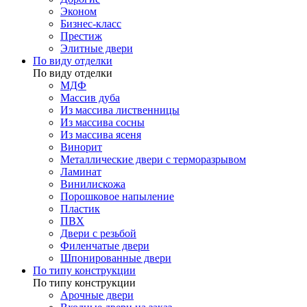
Эконом
Бизнес-класс
Престиж
Элитные двери
По виду отделки
По виду отделки
МДФ
Массив дуба
Из массива лиственницы
Из массива сосны
Из массива ясеня
Винорит
Металлические двери с терморазрывом
Ламинат
Винилискожа
Порошковое напыление
Пластик
ПВХ
Двери с резьбой
Филенчатые двери
Шпонированные двери
По типу конструкции
По типу конструкции
Арочные двери