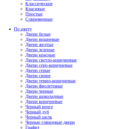
Классические
Красивые
Простые
Современные
По цвету
Двери белые
Двери вишневые
Двери желтые
Двери зеленые
Двери красные
Двери светло-коричневые
Двери серо-коричневые
Двери серые
Двери синие
Двери темно-коричневые
Двери фиолетовые
Двери черные
Двери шоколадные
Двери коричневые
Черный венге
Черный дуб
Черный шелк
Черные глянцевые двери
Графит