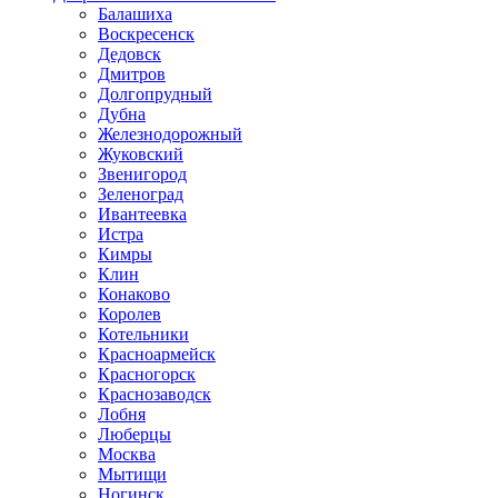
Балашиха
Воскресенск
Дедовск
Дмитров
Долгопрудный
Дубна
Железнодорожный
Жуковский
Звенигород
Зеленоград
Ивантеевка
Истра
Кимры
Клин
Конаково
Королев
Котельники
Красноармейск
Красногорск
Краснозаводск
Лобня
Люберцы
Москва
Мытищи
Ногинск