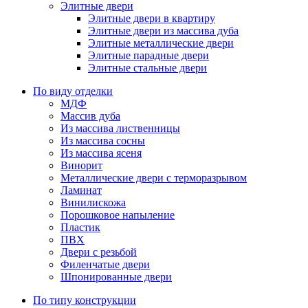
Элитные двери
Элитные двери в квартиру
Элитные двери из массива дуба
Элитные металлические двери
Элитные парадные двери
Элитные стальные двери
По виду отделки
МДФ
Массив дуба
Из массива лиственницы
Из массива сосны
Из массива ясеня
Винорит
Металлические двери с терморазрывом
Ламинат
Винилискожа
Порошковое напыление
Пластик
ПВХ
Двери с резьбой
Филенчатые двери
Шпонированные двери
По типу конструкции