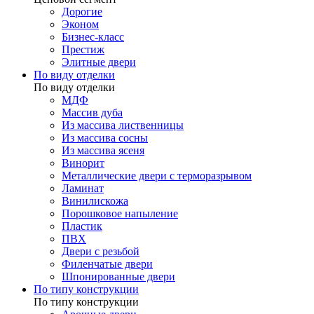
Дорогие
Эконом
Бизнес-класс
Престиж
Элитные двери
По виду отделки
По виду отделки
МДФ
Массив дуба
Из массива лиственницы
Из массива сосны
Из массива ясеня
Винорит
Металлические двери с терморазрывом
Ламинат
Винилискожа
Порошковое напыление
Пластик
ПВХ
Двери с резьбой
Филенчатые двери
Шпонированные двери
По типу конструкции
По типу конструкции