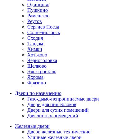
Одинцово
Пушкино
Раменское
Реутов
Сергиев Посад
Солнечногорск
Сходня
Талдом
Химки
Хотьково
Черноголовка
Щелково
Электросталь
Яхрома
Фрязино
Двери по назначению
Газо-дымо-непроницаемые двери
Двери для пищеблоков
Двери для сухих помещений
Для чистых помещений
Железные двери
Двери железные технические
Уличные железные двери