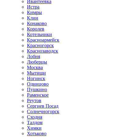
Ивантеевка
Истра
Кимры
Клин
Конаково
Королев
Котельники
Красноармейск
Красногорск
Краснозаводск
Лобня
Люберцы
Москва
Мытищи
Ногинск
Одинцово
Пушкино
Раменское
Реутов
Сергиев Посад
Солнечногорск
Сходня
Талдом
Химки
Хотьково