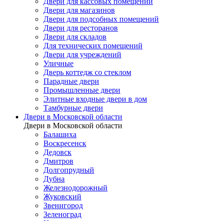
Двери для кассовых помещений
Двери для магазинов
Двери для подсобных помещений
Двери для ресторанов
Двери для складов
Для технических помещений
Двери для учреждений
Уличные
Дверь коттедж со стеклом
Парадные двери
Промышленные двери
Элитные входные двери в дом
Тамбурные двери
Двери в Московской области
Двери в Московской области
Балашиха
Воскресенск
Дедовск
Дмитров
Долгопрудный
Дубна
Железнодорожный
Жуковский
Звенигород
Зеленоград