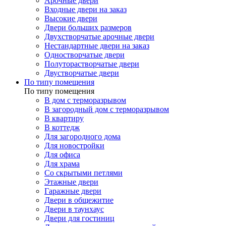
Арочные двери
Входные двери на заказ
Высокие двери
Двери больших размеров
Двухстворчатые арочные двери
Нестандартные двери на заказ
Одностворчатые двери
Полуторастворчатые двери
Двустворчатые двери
По типу помещения
По типу помещения
В дом с терморазрывом
В загородный дом с терморазрывом
В квартиру
В коттедж
Для загородного дома
Для новостройки
Для офиса
Для храма
Со скрытыми петлями
Этажные двери
Гаражные двери
Двери в общежитие
Двери в таунхаус
Двери для гостиниц