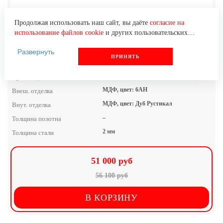
Продолжая использовать наш сайт, вы даёте
согласие на
использование файлов cookie
и других пользовательских
данных (включая IP-адрес, сведения о местоположении,
Развернуть
устройстве, действиях на сайте и т. п.) для функционирования
ПРИНЯТЬ
Дверь с резьбой Эл-29
сайта, проведения статистических исследований, ретаргетинга
и использования систем аналитики (например,
МЕДВЕРЬ
Производитель
Яндекс.Метрика), в соответствии с нашей
Политикой
МДФ, цвет: 6АН
Внеш. отделка
обработки персональных данных.
Если вы не хотите, чтобы ваши данные обрабатывались,
МДФ, цвет: Дуб Рустикал
Внут. отделка
настройте ограничения в браузере или покиньте сайт.
–
Толщина полотна
2 мм
Толщина стали
51 000 руб
56 100 руб
В КОРЗИНУ