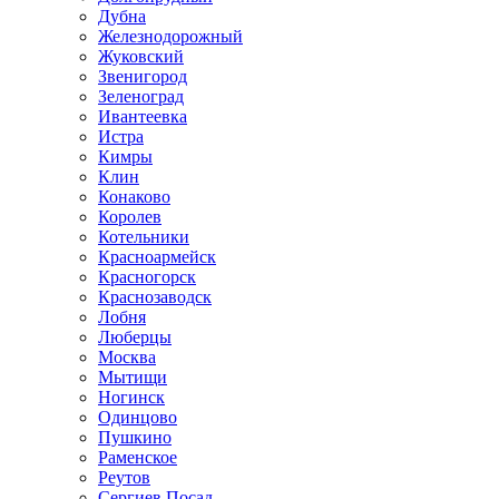
Дубна
Железнодорожный
Жуковский
Звенигород
Зеленоград
Ивантеевка
Истра
Кимры
Клин
Конаково
Королев
Котельники
Красноармейск
Красногорск
Краснозаводск
Лобня
Люберцы
Москва
Мытищи
Ногинск
Одинцово
Пушкино
Раменское
Реутов
Сергиев Посад