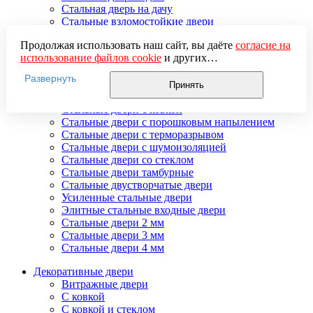
Стальная дверь на дачу
Стальные взломостойкие двери
Стальные входные двери в квартиру
Продолжая использовать наш сайт, вы даёте
согласие на
Стальные двери в подъезд
использование файлов cookie
и других
Стальные двери внутреннего открывания
пользовательских данных (включая IP-адрес, сведения о
Стальные двери массив
Развернуть
местоположении, устройстве, действиях на сайте и т. п.)
Стальные двери мдф
Принять
для функционирования сайта, проведения
Стальные двери с зеркалом
статистических исследований, ретаргетинга и
Стальные двери с ковкой
использования систем аналитики (например,
Стальные двери с порошковым напылением
Яндекс.Метрика), в соответствии с нашей
Политикой
Стальные двери с терморазрывом
обработки персональных данных.
Стальные двери с шумоизоляцией
Если вы не хотите, чтобы ваши данные обрабатывались,
Стальные двери со стеклом
настройте ограничения в браузере или покиньте сайт.
Стальные двери тамбурные
Стальные двустворчатые двери
Усиленные стальные двери
Элитные стальные входные двери
Стальные двери 2 мм
Стальные двери 3 мм
Стальные двери 4 мм
Декоративные двери
Витражные двери
С ковкой
С ковкой и стеклом