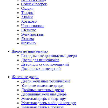
Солнечногорск
Сходня
Талдом
Химки
Хотьково
Черноголовка
Щелково
Электросталь
Яхрома
Фрязино
Двери по назначению
Газо-дымо-непроницаемые двери
Двери для пищеблоков
Двери для сухих помещений
Для чистых помещений
Железные двери
Двери железные технические
Уличные железные двери
Двойные железные двери
Деревянная железная дверь
Железная дверь в квартиру
Железная дверь в общий коридор
Железная дверь в подъезд