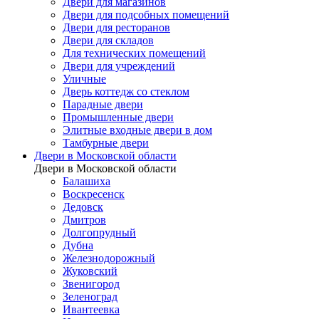
Двери для магазинов
Двери для подсобных помещений
Двери для ресторанов
Двери для складов
Для технических помещений
Двери для учреждений
Уличные
Дверь коттедж со стеклом
Парадные двери
Промышленные двери
Элитные входные двери в дом
Тамбурные двери
Двери в Московской области
Двери в Московской области
Балашиха
Воскресенск
Дедовск
Дмитров
Долгопрудный
Дубна
Железнодорожный
Жуковский
Звенигород
Зеленоград
Ивантеевка