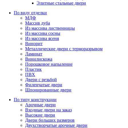
Элитные стальные двери
По виду отделки
МДФ
Массив дуба
Из массива лиственницы
Из массива сосны
Из массива ясеня
Винорит
Металлические двери с терморазрывом
Ламинат
Винилискожа
Порошковое напыление
Пластик
ПВХ
Двери с резьбой
Филенчатые двери
Шпонированные двери
По типу конструкции
Арочные двери
Входные двери на заказ
Высокие двери
Двери больших размеров
Двухстворчатые арочные двери