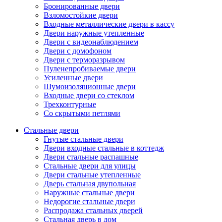
Бронированные двери
Взломостойкие двери
Входные металлические двери в кассу
Двери наружные утепленные
Двери с видеонаблюдением
Двери с домофоном
Двери с терморазрывом
Пуленепробиваемые двери
Усиленные двери
Шумоизоляционные двери
Входные двери со стеклом
Трехконтурные
Со скрытыми петлями
Стальные двери
Гнутые стальные двери
Двери входные стальные в коттедж
Двери стальные распашные
Стальные двери для улицы
Двери стальные утепленные
Дверь стальная двупольная
Наружные стальные двери
Недорогие стальные двери
Распродажа стальных дверей
Стальная дверь в дом