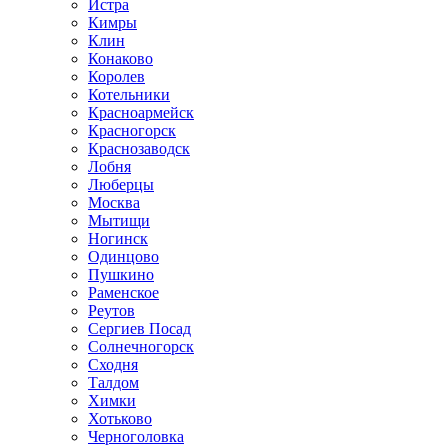
Истра
Кимры
Клин
Конаково
Королев
Котельники
Красноармейск
Красногорск
Краснозаводск
Лобня
Люберцы
Москва
Мытищи
Ногинск
Одинцово
Пушкино
Раменское
Реутов
Сергиев Посад
Солнечногорск
Сходня
Талдом
Химки
Хотьково
Черноголовка