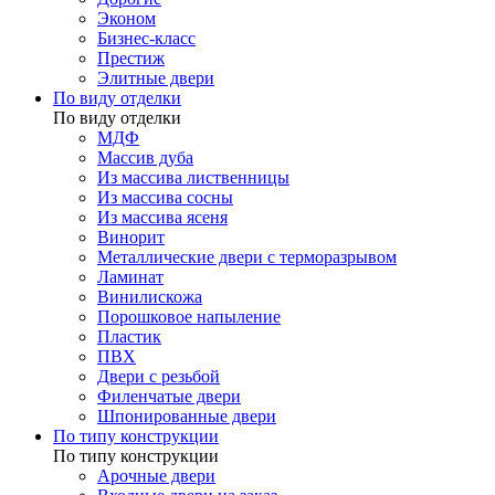
Эконом
Бизнес-класс
Престиж
Элитные двери
По виду отделки
По виду отделки
МДФ
Массив дуба
Из массива лиственницы
Из массива сосны
Из массива ясеня
Винорит
Металлические двери с терморазрывом
Ламинат
Винилискожа
Порошковое напыление
Пластик
ПВХ
Двери с резьбой
Филенчатые двери
Шпонированные двери
По типу конструкции
По типу конструкции
Арочные двери