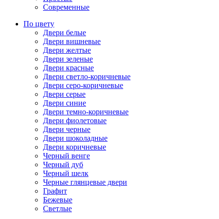
Современные
По цвету
Двери белые
Двери вишневые
Двери желтые
Двери зеленые
Двери красные
Двери светло-коричневые
Двери серо-коричневые
Двери серые
Двери синие
Двери темно-коричневые
Двери фиолетовые
Двери черные
Двери шоколадные
Двери коричневые
Черный венге
Черный дуб
Черный шелк
Черные глянцевые двери
Графит
Бежевые
Светлые