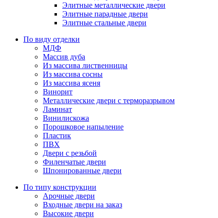
Элитные металлические двери
Элитные парадные двери
Элитные стальные двери
По виду отделки
МДФ
Массив дуба
Из массива лиственницы
Из массива сосны
Из массива ясеня
Винорит
Металлические двери с терморазрывом
Ламинат
Винилискожа
Порошковое напыление
Пластик
ПВХ
Двери с резьбой
Филенчатые двери
Шпонированные двери
По типу конструкции
Арочные двери
Входные двери на заказ
Высокие двери