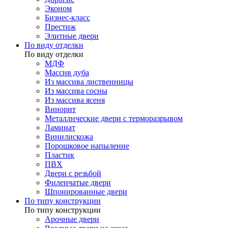
Эконом
Бизнес-класс
Престиж
Элитные двери
По виду отделки
По виду отделки
МДФ
Массив дуба
Из массива лиственницы
Из массива сосны
Из массива ясеня
Винорит
Металлические двери с терморазрывом
Ламинат
Винилискожа
Порошковое напыление
Пластик
ПВХ
Двери с резьбой
Филенчатые двери
Шпонированные двери
По типу конструкции
По типу конструкции
Арочные двери