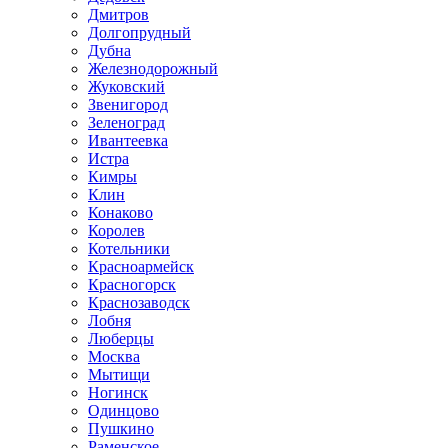
Дмитров
Долгопрудный
Дубна
Железнодорожный
Жуковский
Звенигород
Зеленоград
Ивантеевка
Истра
Кимры
Клин
Конаково
Королев
Котельники
Красноармейск
Красногорск
Краснозаводск
Лобня
Люберцы
Москва
Мытищи
Ногинск
Одинцово
Пушкино
Раменское