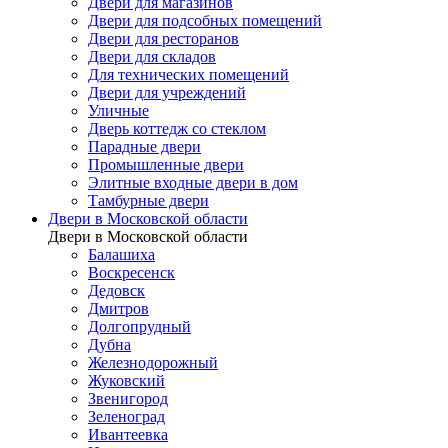
Двери для магазинов
Двери для подсобных помещений
Двери для ресторанов
Двери для складов
Для технических помещений
Двери для учреждений
Уличные
Дверь коттедж со стеклом
Парадные двери
Промышленные двери
Элитные входные двери в дом
Тамбурные двери
Двери в Московской области
Двери в Московской области
Балашиха
Воскресенск
Дедовск
Дмитров
Долгопрудный
Дубна
Железнодорожный
Жуковский
Звенигород
Зеленоград
Ивантеевка