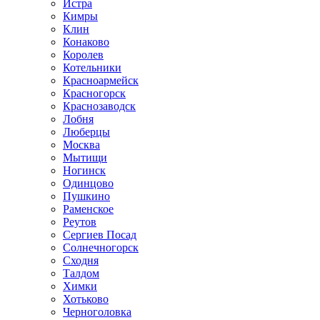
Истра
Кимры
Клин
Конаково
Королев
Котельники
Красноармейск
Красногорск
Краснозаводск
Лобня
Люберцы
Москва
Мытищи
Ногинск
Одинцово
Пушкино
Раменское
Реутов
Сергиев Посад
Солнечногорск
Сходня
Талдом
Химки
Хотьково
Черноголовка