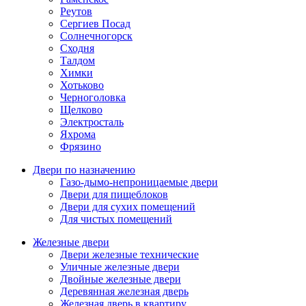
Реутов
Сергиев Посад
Солнечногорск
Сходня
Талдом
Химки
Хотьково
Черноголовка
Щелково
Электросталь
Яхрома
Фрязино
Двери по назначению
Газо-дымо-непроницаемые двери
Двери для пищеблоков
Двери для сухих помещений
Для чистых помещений
Железные двери
Двери железные технические
Уличные железные двери
Двойные железные двери
Деревянная железная дверь
Железная дверь в квартиру