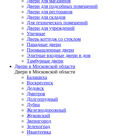
Двери для магазинов
Двери для подсобных помещений
Двери для ресторанов
Двери для складов
Для технических помещений
Двери для учреждений
Уличные
Дверь коттедж со стеклом
Парадные двери
Промышленные двери
Элитные входные двери в дом
Тамбурные двери
Двери в Московской области
Двери в Московской области
Балашиха
Воскресенск
Дедовск
Дмитров
Долгопрудный
Дубна
Железнодорожный
Жуковский
Звенигород
Зеленоград
Ивантеевка