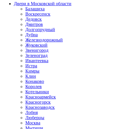
Двери в Московской области
Балашиха
Воскресенск
Дедовск
Дмитров
Долгопрудный
Дубна
Железнодорожный
Жуковский
Звенигород
Зеленоград
Ивантеевка
Истра
Кимры
Клин
Конаково
Королев
Котельники
Красноармейск
Красногорск
Краснозаводск
Лобня
Люберцы
Москва
Мытищи