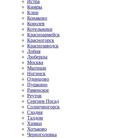
Истра
Кимры
Клин
Конаково
Королев
Котельники
Красноармейск
Красногорск
Краснозаводск
Лобня
Люберцы
Москва
Мытищи
Ногинск
Одинцово
Пушкино
Раменское
Реутов
Сергиев Посад
Солнечногорск
Сходня
Талдом
Химки
Хотьково
Черноголовка