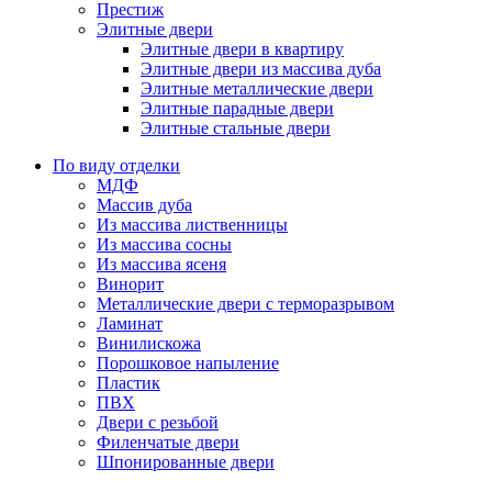
Престиж
Элитные двери
Элитные двери в квартиру
Элитные двери из массива дуба
Элитные металлические двери
Элитные парадные двери
Элитные стальные двери
По виду отделки
МДФ
Массив дуба
Из массива лиственницы
Из массива сосны
Из массива ясеня
Винорит
Металлические двери с терморазрывом
Ламинат
Винилискожа
Порошковое напыление
Пластик
ПВХ
Двери с резьбой
Филенчатые двери
Шпонированные двери