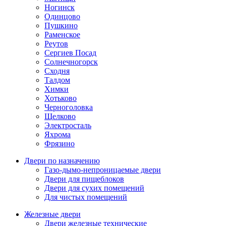
Ногинск
Одинцово
Пушкино
Раменское
Реутов
Сергиев Посад
Солнечногорск
Сходня
Талдом
Химки
Хотьково
Черноголовка
Щелково
Электросталь
Яхрома
Фрязино
Двери по назначению
Газо-дымо-непроницаемые двери
Двери для пищеблоков
Двери для сухих помещений
Для чистых помещений
Железные двери
Двери железные технические