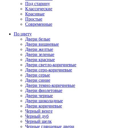
Под старину
Классические
Красивые
Простые
Современные
По цвету
Двери белые
Двери вишневые
Двери желтые
Двери зеленые
Двери красные
Двери светло-коричневые
Двери серо-коричневые
Двери серые
Двери синие
Двери темно-коричневые
Двери фиолетовые
Двери черные
Двери шоколадные
Двери коричневые
Черный венге
Черный дуб
Черный шелк
Черные глянцевые двери