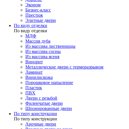
Эконом
Бизнес-класс
Престиж
Элитные двери
По виду отделки
По виду отделки
МДФ
Массив дуба
Из массива лиственницы
Из массива сосны
Из массива ясеня
Винорит
Металлические двери с терморазрывом
Ламинат
Винилискожа
Порошковое напыление
Пластик
ПВХ
Двери с резьбой
Филенчатые двери
Шпонированные двери
По типу конструкции
По типу конструкции
Арочные двери