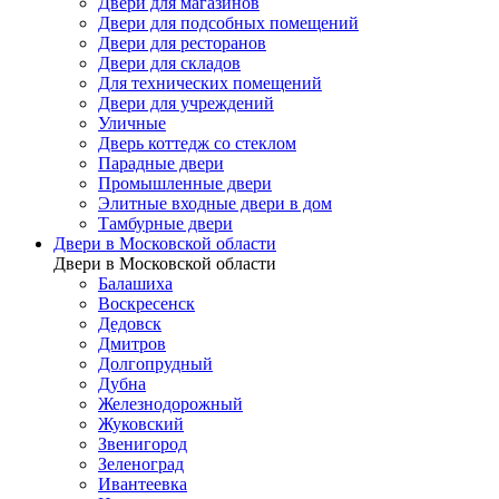
Двери для магазинов
Двери для подсобных помещений
Двери для ресторанов
Двери для складов
Для технических помещений
Двери для учреждений
Уличные
Дверь коттедж со стеклом
Парадные двери
Промышленные двери
Элитные входные двери в дом
Тамбурные двери
Двери в Московской области
Двери в Московской области
Балашиха
Воскресенск
Дедовск
Дмитров
Долгопрудный
Дубна
Железнодорожный
Жуковский
Звенигород
Зеленоград
Ивантеевка