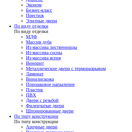
Эконом
Бизнес-класс
Престиж
Элитные двери
По виду отделки
По виду отделки
МДФ
Массив дуба
Из массива лиственницы
Из массива сосны
Из массива ясеня
Винорит
Металлические двери с терморазрывом
Ламинат
Винилискожа
Порошковое напыление
Пластик
ПВХ
Двери с резьбой
Филенчатые двери
Шпонированные двери
По типу конструкции
По типу конструкции
Арочные двери