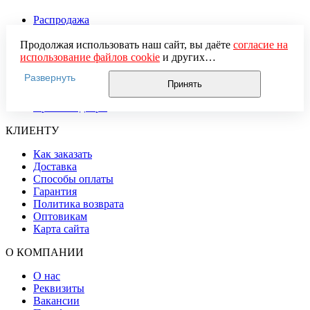
Распродажа
Двери в квартиру
Продолжая использовать наш сайт, вы даёте
согласие на
Двери в частный дом
использование файлов cookie
и других
Тамбурные двери
пользовательских данных (включая IP-адрес, сведения о
Противопожарные двери
Развернуть
местоположении, устройстве, действиях на сайте и т. п.)
Двери с терморазрывом
Принять
для функционирования сайта, проведения
Двери с шумоизоляцией
статистических исследований, ретаргетинга и
Арочные двери
использования систем аналитики (например,
КЛИЕНТУ
Яндекс.Метрика), в соответствии с нашей
Политикой
обработки персональных данных.
Как заказать
Если вы не хотите, чтобы ваши данные обрабатывались,
Доставка
настройте ограничения в браузере или покиньте сайт.
Способы оплаты
Гарантия
Политика возврата
Оптовикам
Карта сайта
О КОМПАНИИ
О нас
Реквизиты
Вакансии