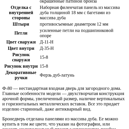
окрашенные патиной бронза
Отделка с
Наборная филенчатая панель из массива
внутренней
дуба толщиной 18 мм с багетами из
стороны
массива дуба
Штыри
противосъемные диаметром 12 мм
усиленные петли на подшипниковой
Петли
опоре
Цвет снаружи
Д-11-Н
Цвет внутри
Д-35-Н
Рисунок
15-8
снаружи
Рисунок внутри
15-8
Декоративные
Ферзь дуб-латунь
ручки
Ф-80 — нестандартная входная дверь для загородного дома.
Главные особенности модели — двухстворчатая конструкция
арочной формы, увеличенный размер, наличие вертикальных
и горизонтальных металлических вставок. Все это придает
изделию старинный, даже антикварный вид.
Бронедверь отделана панелями из массива дуба. Ее можно
купить в том же цвете, что указан на фотографии, или