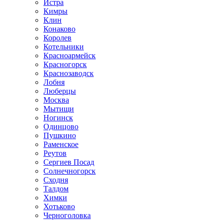
Истра
Кимры
Клин
Конаково
Королев
Котельники
Красноармейск
Красногорск
Краснозаводск
Лобня
Люберцы
Москва
Мытищи
Ногинск
Одинцово
Пушкино
Раменское
Реутов
Сергиев Посад
Солнечногорск
Сходня
Талдом
Химки
Хотьково
Черноголовка