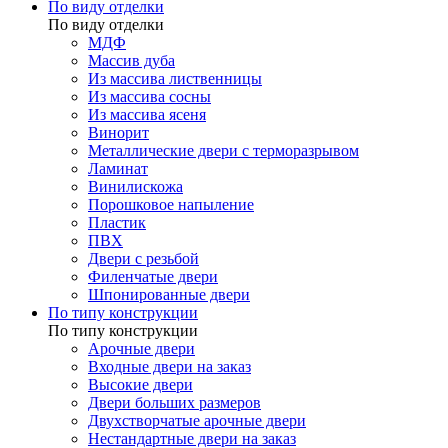
По виду отделки
По виду отделки
МДФ
Массив дуба
Из массива лиственницы
Из массива сосны
Из массива ясеня
Винорит
Металлические двери с терморазрывом
Ламинат
Винилискожа
Порошковое напыление
Пластик
ПВХ
Двери с резьбой
Филенчатые двери
Шпонированные двери
По типу конструкции
По типу конструкции
Арочные двери
Входные двери на заказ
Высокие двери
Двери больших размеров
Двухстворчатые арочные двери
Нестандартные двери на заказ