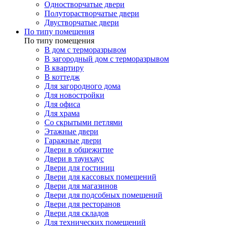
Одностворчатые двери
Полуторастворчатые двери
Двустворчатые двери
По типу помещения
По типу помещения
В дом с терморазрывом
В загородный дом с терморазрывом
В квартиру
В коттедж
Для загородного дома
Для новостройки
Для офиса
Для храма
Со скрытыми петлями
Этажные двери
Гаражные двери
Двери в общежитие
Двери в таунхаус
Двери для гостиниц
Двери для кассовых помещений
Двери для магазинов
Двери для подсобных помещений
Двери для ресторанов
Двери для складов
Для технических помещений