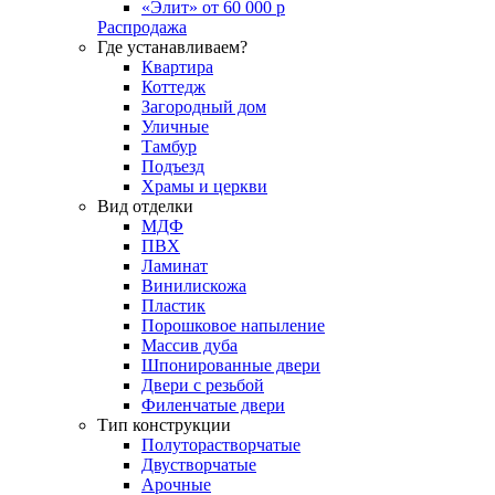
«Элит» от 60 000 р
Распродажа
Где устанавливаем?
Квартира
Коттедж
Загородный дом
Уличные
Тамбур
Подъезд
Храмы и церкви
Вид отделки
МДФ
ПВХ
Ламинат
Винилискожа
Пластик
Порошковое напыление
Массив дуба
Шпонированные двери
Двери с резьбой
Филенчатые двери
Тип конструкции
Полуторастворчатые
Двустворчатые
Арочные