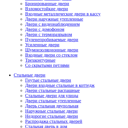
Бронированные двери
Взломостойкие двери
Входные металлические двери в кассу
Двери наружные утепленные
Двери с видеонаблюдением
Двери с домофоном
Двери с терморазрывом
Пуленепробиваемые двери
Усиленные двери
Шумоизоляционные двери
Входные двери со стеклом
Трехконтурные
Со скрытыми петлями
Стальные двери
Гнутые стальные двери
Двери входные стальные в коттедж
Двери стальные распашные
Стальные двери для улицы
Двери стальные утепленные
Дверь стальная двупольная
Наружные стальные двери
Недорогие стальные двери
Распродажа стальных дверей
Стальная дверь в дом