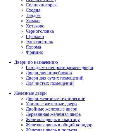
Солнечногорск
Сходня
Талдом
Химки
Хотьково
Черноголовка
Щелково
Электросталь
Яхрома
Фрязино
Двери по назначению
Газо-дымо-непроницаемые двери
Двери для пищеблоков
Двери для сухих помещений
Для чистых помещений
Железные двери
Двери железные технические
Уличные железные двери
Двойные железные двери
Деревянная железная дверь
Железная дверь в квартиру
Железная дверь в общий коридор
Железная дверь в подъезд