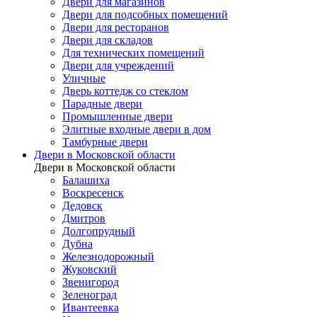
Двери для магазинов
Двери для подсобных помещений
Двери для ресторанов
Двери для складов
Для технических помещений
Двери для учреждений
Уличные
Дверь коттедж со стеклом
Парадные двери
Промышленные двери
Элитные входные двери в дом
Тамбурные двери
Двери в Московской области
Двери в Московской области
Балашиха
Воскресенск
Дедовск
Дмитров
Долгопрудный
Дубна
Железнодорожный
Жуковский
Звенигород
Зеленоград
Ивантеевка