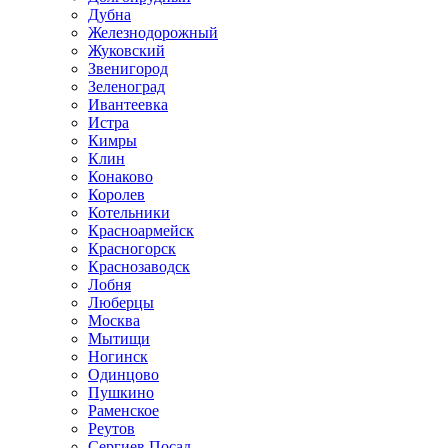
Дубна
Железнодорожный
Жуковский
Звенигород
Зеленоград
Ивантеевка
Истра
Кимры
Клин
Конаково
Королев
Котельники
Красноармейск
Красногорск
Краснозаводск
Лобня
Люберцы
Москва
Мытищи
Ногинск
Одинцово
Пушкино
Раменское
Реутов
Сергиев Посад