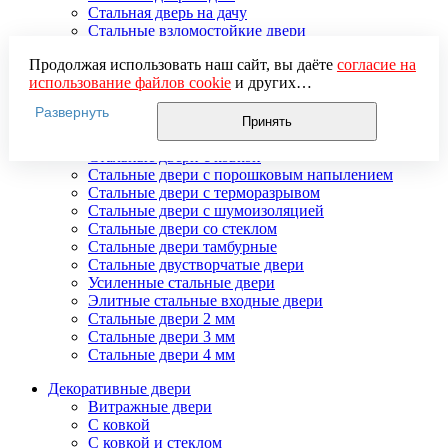
Стальная дверь на дачу
Стальные взломостойкие двери
Стальные входные двери в квартиру
Продолжая использовать наш сайт, вы даёте
согласие на
Стальные двери в подъезд
использование файлов cookie
и других
Стальные двери внутреннего открывания
пользовательских данных (включая IP-адрес, сведения о
Стальные двери массив
Развернуть
местоположении, устройстве, действиях на сайте и т. п.)
Стальные двери мдф
Принять
для функционирования сайта, проведения
Стальные двери с зеркалом
статистических исследований, ретаргетинга и
Стальные двери с ковкой
использования систем аналитики (например,
Стальные двери с порошковым напылением
Яндекс.Метрика), в соответствии с нашей
Политикой
Стальные двери с терморазрывом
обработки персональных данных.
Стальные двери с шумоизоляцией
Если вы не хотите, чтобы ваши данные обрабатывались,
Стальные двери со стеклом
настройте ограничения в браузере или покиньте сайт.
Стальные двери тамбурные
Стальные двустворчатые двери
Усиленные стальные двери
Элитные стальные входные двери
Стальные двери 2 мм
Стальные двери 3 мм
Стальные двери 4 мм
Декоративные двери
Витражные двери
С ковкой
С ковкой и стеклом