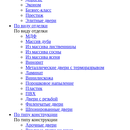
Эконом
Бизнес-класс
Престиж
Элитные двери
По виду отделки
По виду отделки
МДФ
Массив дуба
Из массива лиственницы
Из массива сосны
Из массива ясеня
Винорит
Металлические двери с терморазрывом
Ламинат
Винилискожа
Порошковое напыление
Пластик
ПВХ
Двери с резьбой
Филенчатые двери
Шпонированные двери
По типу конструкции
По типу конструкции
Арочные двери