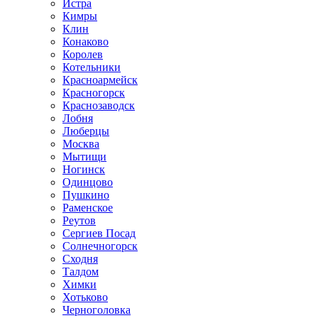
Истра
Кимры
Клин
Конаково
Королев
Котельники
Красноармейск
Красногорск
Краснозаводск
Лобня
Люберцы
Москва
Мытищи
Ногинск
Одинцово
Пушкино
Раменское
Реутов
Сергиев Посад
Солнечногорск
Сходня
Талдом
Химки
Хотьково
Черноголовка