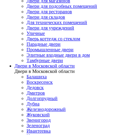
Двери для магазинов
Двери для подсобных помещений
Двери для ресторанов
Двери для складов
Для технических помещений
Двери для учреждений
Уличные
Дверь коттедж со стеклом
Парадные двери
Промышленные двери
Элитные входные двери в дом
Тамбурные двери
Двери в Московской области
Двери в Московской области
Балашиха
Воскресенск
Дедовск
Дмитров
Долгопрудный
Дубна
Железнодорожный
Жуковский
Звенигород
Зеленоград
Ивантеевка