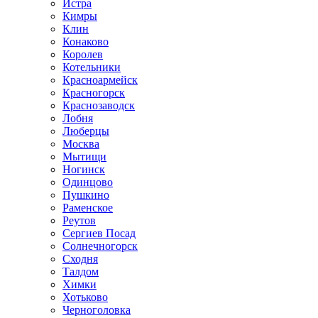
Истра
Кимры
Клин
Конаково
Королев
Котельники
Красноармейск
Красногорск
Краснозаводск
Лобня
Люберцы
Москва
Мытищи
Ногинск
Одинцово
Пушкино
Раменское
Реутов
Сергиев Посад
Солнечногорск
Сходня
Талдом
Химки
Хотьково
Черноголовка