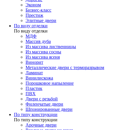
Эконом
Бизнес-класс
Престиж
Элитные двери
По виду отделки
По виду отделки
МДФ
Массив дуба
Из массива лиственницы
Из массива сосны
Из массива ясеня
Винорит
Металлические двери с терморазрывом
Ламинат
Винилискожа
Порошковое напыление
Пластик
ПВХ
Двери с резьбой
Филенчатые двери
Шпонированные двери
По типу конструкции
По типу конструкции
Арочные двери