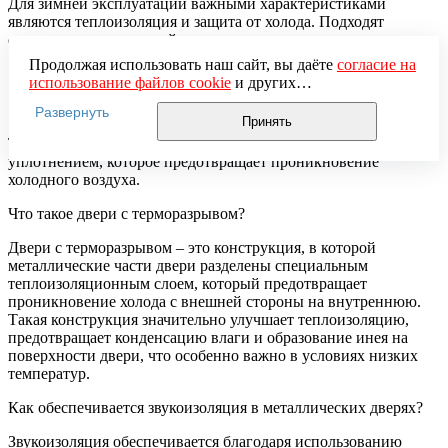
Для зимней эксплуатации важными характеристиками
являются теплоизоляция и защита от холода. Подходят
следующие виды дверей:
Продолжая использовать наш сайт, вы даёте
согласие на
Двери с терморазрывом.
использование файлов cookie
и других
Металлические двери с утеплителем.
пользовательских данных (включая IP-адрес, сведения о
Многослойная конструкция.
Развернуть
местоположении, устройстве, действиях на сайте и т. п.)
Принять
для функционирования сайта, проведения
Также важно, чтобы дверь была оснащена качественным
статистических исследований, ретаргетинга и
уплотнением, которое предотвращает проникновение
использования систем аналитики (например,
холодного воздуха.
Яндекс.Метрика), в соответствии с нашей
Политикой
обработки персональных данных.
Что такое двери с терморазрывом?
Если вы не хотите, чтобы ваши данные обрабатывались,
настройте ограничения в браузере или покиньте сайт.
Двери с терморазрывом – это конструкция, в которой
металлические части двери разделены специальным
теплоизоляционным слоем, который предотвращает
проникновение холода с внешней стороны на внутреннюю.
Такая конструкция значительно улучшает теплоизоляцию,
предотвращает конденсацию влаги и образование инея на
поверхности двери, что особенно важно в условиях низких
температур.
Как обеспечивается звукоизоляция в металлических дверях?
Звукоизоляция обеспечивается благодаря использованию