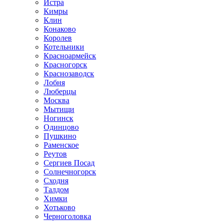
Истра
Кимры
Клин
Конаково
Королев
Котельники
Красноармейск
Красногорск
Краснозаводск
Лобня
Люберцы
Москва
Мытищи
Ногинск
Одинцово
Пушкино
Раменское
Реутов
Сергиев Посад
Солнечногорск
Сходня
Талдом
Химки
Хотьково
Черноголовка