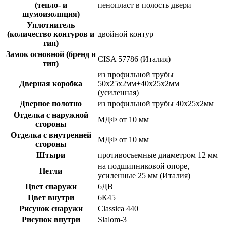
(тепло- и
пенопласт в полость двери
шумоизоляция)
Уплотнитель
(количество контуров и
двойной контур
тип)
Замок основной (бренд и
CISA 57786 (Италия)
тип)
из профильной трубы
Дверная коробка
50х25х2мм+40х25х2мм
(усиленная)
Дверное полотно
из профильной трубы 40х25х2мм
Отделка с наружной
МДФ от 10 мм
стороны
Отделка с внутренней
МДФ от 10 мм
стороны
Штыри
противосъемные диаметром 12 мм
на подшипниковой опоре,
Петли
усиленные 25 мм (Италия)
Цвет снаружи
6ДВ
Цвет внутри
6К45
Рисунок снаружи
Classica 440
Рисунок внутри
Slalom-3