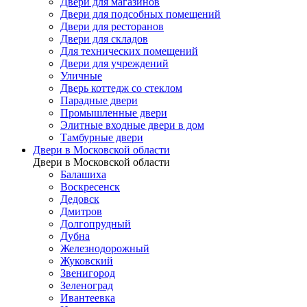
Двери для магазинов
Двери для подсобных помещений
Двери для ресторанов
Двери для складов
Для технических помещений
Двери для учреждений
Уличные
Дверь коттедж со стеклом
Парадные двери
Промышленные двери
Элитные входные двери в дом
Тамбурные двери
Двери в Московской области
Двери в Московской области
Балашиха
Воскресенск
Дедовск
Дмитров
Долгопрудный
Дубна
Железнодорожный
Жуковский
Звенигород
Зеленоград
Ивантеевка