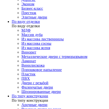
Эконом
Бизнес-класс
Престиж
Элитные двери
По виду отделки
По виду отделки
МДФ
Массив дуба
Из массива лиственницы
Из массива сосны
Из массива ясеня
Винорит
Металлические двери с терморазрывом
Ламинат
Винилискожа
Порошковое напыление
Пластик
ПВХ
Двери с резьбой
Филенчатые двери
Шпонированные двери
По типу конструкции
По типу конструкции
Арочные двери