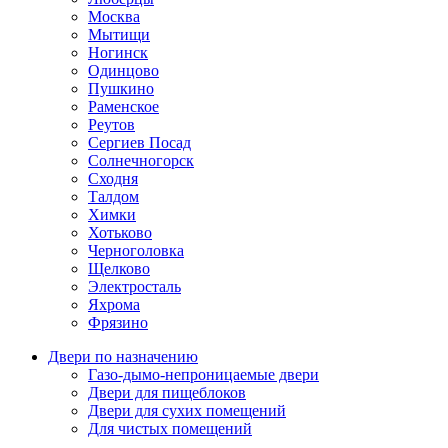
Москва
Мытищи
Ногинск
Одинцово
Пушкино
Раменское
Реутов
Сергиев Посад
Солнечногорск
Сходня
Талдом
Химки
Хотьково
Черноголовка
Щелково
Электросталь
Яхрома
Фрязино
Двери по назначению
Газо-дымо-непроницаемые двери
Двери для пищеблоков
Двери для сухих помещений
Для чистых помещений