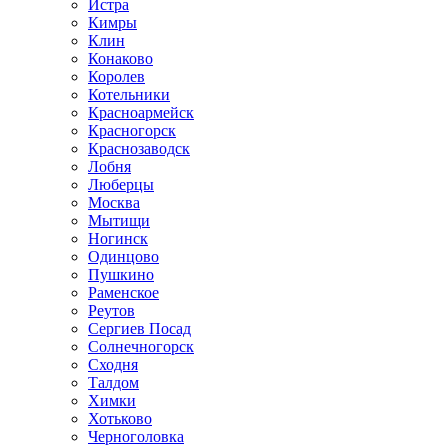
Истра
Кимры
Клин
Конаково
Королев
Котельники
Красноармейск
Красногорск
Краснозаводск
Лобня
Люберцы
Москва
Мытищи
Ногинск
Одинцово
Пушкино
Раменское
Реутов
Сергиев Посад
Солнечногорск
Сходня
Талдом
Химки
Хотьково
Черноголовка