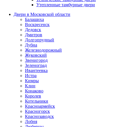
Утепленные тамбурные двери
Двери в Московской области
Балашиха
Воскресенск
Дедовск
Дмитров
Долгопрудный
Дубна
Железнодорожный
Жуковский
Звенигород
Зеленоград
Ивантеевка
Истра
Кимры
Клин
Конаково
Королев
Котельники
Красноармейск
Красногорск
Краснозаводск
Лобня
Люберцы