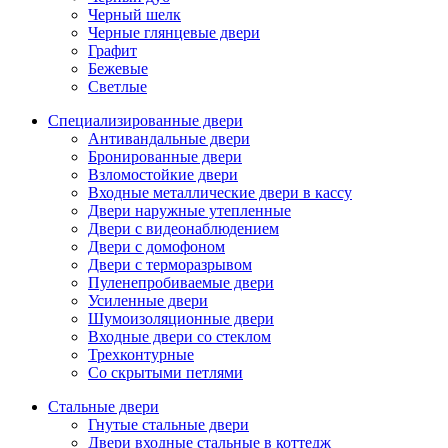
Черный шелк
Черные глянцевые двери
Графит
Бежевые
Светлые
Специализированные двери
Антивандальные двери
Бронированные двери
Взломостойкие двери
Входные металлические двери в кассу
Двери наружные утепленные
Двери с видеонаблюдением
Двери с домофоном
Двери с терморазрывом
Пуленепробиваемые двери
Усиленные двери
Шумоизоляционные двери
Входные двери со стеклом
Трехконтурные
Со скрытыми петлями
Стальные двери
Гнутые стальные двери
Двери входные стальные в коттедж