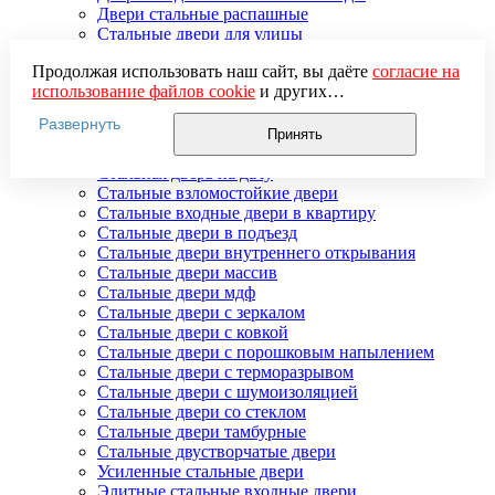
Двери стальные распашные
Стальные двери для улицы
Двери стальные утепленные
Продолжая использовать наш сайт, вы даёте
согласие на
Дверь стальная двупольная
использование файлов cookie
и других
Наружные стальные двери
пользовательских данных (включая IP-адрес, сведения о
Недорогие стальные двери
Развернуть
местоположении, устройстве, действиях на сайте и т. п.)
Распродажа стальных дверей
Принять
для функционирования сайта, проведения
Стальная дверь в дом
статистических исследований, ретаргетинга и
Стальная дверь на дачу
использования систем аналитики (например,
Стальные взломостойкие двери
Яндекс.Метрика), в соответствии с нашей
Политикой
Стальные входные двери в квартиру
обработки персональных данных.
Стальные двери в подъезд
Если вы не хотите, чтобы ваши данные обрабатывались,
Стальные двери внутреннего открывания
настройте ограничения в браузере или покиньте сайт.
Стальные двери массив
Стальные двери мдф
Стальные двери с зеркалом
Стальные двери с ковкой
Стальные двери с порошковым напылением
Стальные двери с терморазрывом
Стальные двери с шумоизоляцией
Стальные двери со стеклом
Стальные двери тамбурные
Стальные двустворчатые двери
Усиленные стальные двери
Элитные стальные входные двери