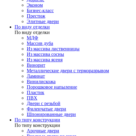
Эконом
Бизнес-класс
Престиж
Элитные двери
По виду отделки
По виду отделки
МДФ
Массив дуба
Из массива лиственницы
Из массива сосны
Из массива ясеня
Винорит
Металлические двери с терморазрывом
Ламинат
Винилискожа
Порошковое напыление
Пластик
ПВХ
Двери с резьбой
Филенчатые двери
Шпонированные двери
По типу конструкции
По типу конструкции
Арочные двери