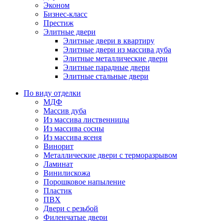
Эконом
Бизнес-класс
Престиж
Элитные двери
Элитные двери в квартиру
Элитные двери из массива дуба
Элитные металлические двери
Элитные парадные двери
Элитные стальные двери
По виду отделки
МДФ
Массив дуба
Из массива лиственницы
Из массива сосны
Из массива ясеня
Винорит
Металлические двери с терморазрывом
Ламинат
Винилискожа
Порошковое напыление
Пластик
ПВХ
Двери с резьбой
Филенчатые двери