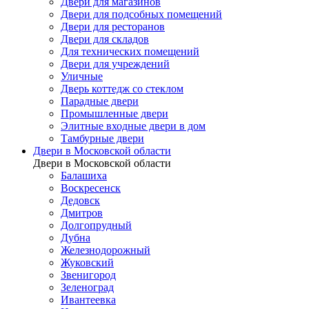
Двери для магазинов
Двери для подсобных помещений
Двери для ресторанов
Двери для складов
Для технических помещений
Двери для учреждений
Уличные
Дверь коттедж со стеклом
Парадные двери
Промышленные двери
Элитные входные двери в дом
Тамбурные двери
Двери в Московской области
Двери в Московской области
Балашиха
Воскресенск
Дедовск
Дмитров
Долгопрудный
Дубна
Железнодорожный
Жуковский
Звенигород
Зеленоград
Ивантеевка