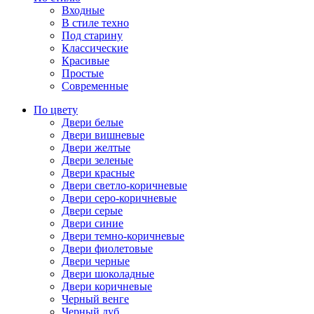
Входные
В стиле техно
Под старину
Классические
Красивые
Простые
Современные
По цвету
Двери белые
Двери вишневые
Двери желтые
Двери зеленые
Двери красные
Двери светло-коричневые
Двери серо-коричневые
Двери серые
Двери синие
Двери темно-коричневые
Двери фиолетовые
Двери черные
Двери шоколадные
Двери коричневые
Черный венге
Черный дуб