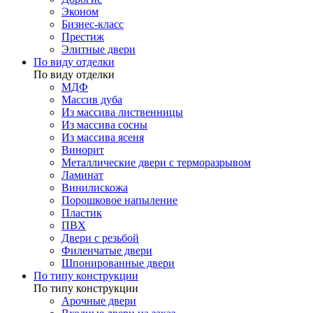
Эконом
Бизнес-класс
Престиж
Элитные двери
По виду отделки
По виду отделки
МДФ
Массив дуба
Из массива лиственницы
Из массива сосны
Из массива ясеня
Винорит
Металлические двери с терморазрывом
Ламинат
Винилискожа
Порошковое напыление
Пластик
ПВХ
Двери с резьбой
Филенчатые двери
Шпонированные двери
По типу конструкции
По типу конструкции
Арочные двери