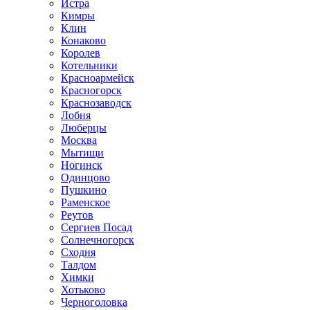
Истра
Кимры
Клин
Конаково
Королев
Котельники
Красноармейск
Красногорск
Краснозаводск
Лобня
Люберцы
Москва
Мытищи
Ногинск
Одинцово
Пушкино
Раменское
Реутов
Сергиев Посад
Солнечногорск
Сходня
Талдом
Химки
Хотьково
Черноголовка