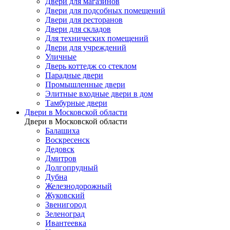
Двери для магазинов
Двери для подсобных помещений
Двери для ресторанов
Двери для складов
Для технических помещений
Двери для учреждений
Уличные
Дверь коттедж со стеклом
Парадные двери
Промышленные двери
Элитные входные двери в дом
Тамбурные двери
Двери в Московской области
Двери в Московской области
Балашиха
Воскресенск
Дедовск
Дмитров
Долгопрудный
Дубна
Железнодорожный
Жуковский
Звенигород
Зеленоград
Ивантеевка