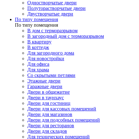
Одностворчатые двери
Полуторастворчатые двери
Двустворчатые двери
По типу помещения
По типу помещения
В дом с терморазрывом
В загородный дом с терморазрывом
В квартиру
В коттедж
Для загородного дома
Для новостройки
Для офиса
Для храма
Со скрытыми петлями
Этажные двери
Гаражные двери
Двери в общежитие
Двери в таунхаус
Двери для гостиниц
Двери для кассовых помещений
Двери для магазинов
Двери для подсобных помещений
Двери для ресторанов
Двери для складов
Для технических помещений