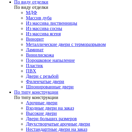
По виду отделки
По виду отделки
МДФ
Массив дуба
Из массива лиственницы
Из массива сосны
Из массива ясеня
Винорит
Металлические двери с терморазрывом
Ламинат
Винилискожа
Порошковое напыление
Пластик
ПВХ
Двери с резьбой
Филенчатые двери
Шпонированные двери
По типу конструкции
По типу конструкции
Арочные двери
Входные двери на заказ
Высокие двери
Двери больших размеров
Двухстворчатые арочные двери
Нестандартные двери на заказ