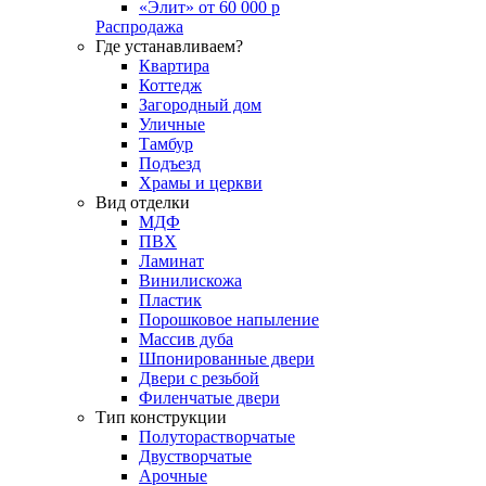
«Элит» от 60 000 р
Распродажа
Где устанавливаем?
Квартира
Коттедж
Загородный дом
Уличные
Тамбур
Подъезд
Храмы и церкви
Вид отделки
МДФ
ПВХ
Ламинат
Винилискожа
Пластик
Порошковое напыление
Массив дуба
Шпонированные двери
Двери с резьбой
Филенчатые двери
Тип конструкции
Полуторастворчатые
Двустворчатые
Арочные