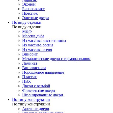
Эконом
Бизнес-класс
Престиж
Элитные двери
По виду отделки
По виду отделки
МДФ
Массив дуба
Из массива лиственницы
Из массива сосны
Из массива ясеня
Винорит
Металлические двери с терморазрывом
Ламинат
Винилискожа
Порошковое напыление
Пластик
ПВХ
Двери с резьбой
Филенчатые двери
Шпонированные двери
По типу конструкции
По типу конструкции
Арочные двери