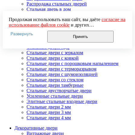
Распродажа стальных дверей
Стальная дверь в дом
Стальная дверь на дачу
Продолжая использовать наш сайт, вы даёте
согласие на
Стальные взломостойкие двери
использование файлов cookie
и других
Стальные входные двери в квартиру
пользовательских данных (включая IP-адрес, сведения о
Стальные двери в подъезд
Развернуть
местоположении, устройстве, действиях на сайте и т. п.)
Стальные двери внутреннего открывания
Принять
для функционирования сайта, проведения
Стальные двери массив
статистических исследований, ретаргетинга и
Стальные двери мдф
использования систем аналитики (например,
Стальные двери с зеркалом
Яндекс.Метрика), в соответствии с нашей
Политикой
Стальные двери с ковкой
обработки персональных данных.
Стальные двери с порошковым напылением
Если вы не хотите, чтобы ваши данные обрабатывались,
Стальные двери с терморазрывом
настройте ограничения в браузере или покиньте сайт.
Стальные двери с шумоизоляцией
Стальные двери со стеклом
Стальные двери тамбурные
Стальные двустворчатые двери
Усиленные стальные двери
Элитные стальные входные двери
Стальные двери 2 мм
Стальные двери 3 мм
Стальные двери 4 мм
Декоративные двери
Витражные двери