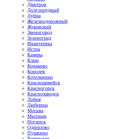
Дмитров
Долгопрудный
Дубна
Железнодорожный
Жуковский
Звенигород
Зеленоград
Ивантеевка
Истра
Кимры
Клин
Конаково
Королев
Котельники
Красноармейск
Красногорск
Краснозаводск
Лобня
Люберцы
Москва
Мытищи
Ногинск
Одинцово
Пушкино
Раменское