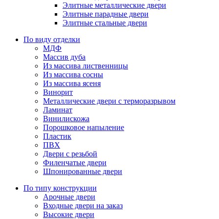
Элитные металлические двери
Элитные парадные двери
Элитные стальные двери
По виду отделки
МДФ
Массив дуба
Из массива лиственницы
Из массива сосны
Из массива ясеня
Винорит
Металлические двери с терморазрывом
Ламинат
Винилискожа
Порошковое напыление
Пластик
ПВХ
Двери с резьбой
Филенчатые двери
Шпонированные двери
По типу конструкции
Арочные двери
Входные двери на заказ
Высокие двери