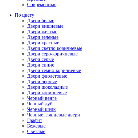
Современные
По цвету
Двери белые
Двери вишневые
Двери желтые
Двери зеленые
Двери красные
Двери светло-коричневые
Двери серо-коричневые
Двери серые
Двери синие
Двери темно-коричневые
Двери фиолетовые
Двери черные
Двери шоколадные
Двери коричневые
Черный венге
Черный дуб
Черный шелк
Черные глянцевые двери
Графит
Бежевые
Светлые