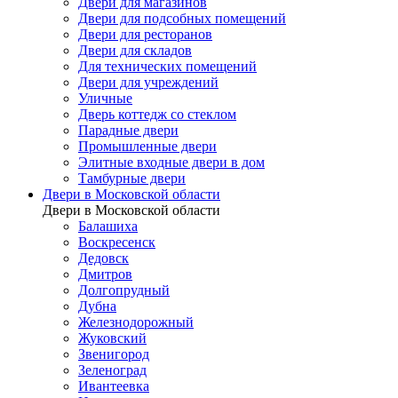
Двери для магазинов
Двери для подсобных помещений
Двери для ресторанов
Двери для складов
Для технических помещений
Двери для учреждений
Уличные
Дверь коттедж со стеклом
Парадные двери
Промышленные двери
Элитные входные двери в дом
Тамбурные двери
Двери в Московской области
Двери в Московской области
Балашиха
Воскресенск
Дедовск
Дмитров
Долгопрудный
Дубна
Железнодорожный
Жуковский
Звенигород
Зеленоград
Ивантеевка