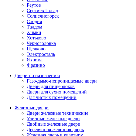
Реутов
Сергиев Посад
Солнечногорск
Сходня
Талдом
Химки
Хотьково
Черноголовка
Щелково
Электросталь
Яхрома
Фрязино
Двери по назначению
Газо-дымо-непроницаемые двери
Двери для пищеблоков
Двери для сухих помещений
Для чистых помещений
Железные двери
Двери железные технические
Уличные железные двери
Двойные железные двери
Деревянная железная дверь
Железная дверь в квартиру