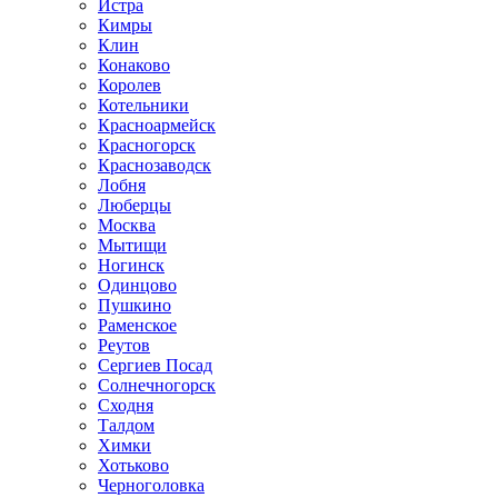
Истра
Кимры
Клин
Конаково
Королев
Котельники
Красноармейск
Красногорск
Краснозаводск
Лобня
Люберцы
Москва
Мытищи
Ногинск
Одинцово
Пушкино
Раменское
Реутов
Сергиев Посад
Солнечногорск
Сходня
Талдом
Химки
Хотьково
Черноголовка