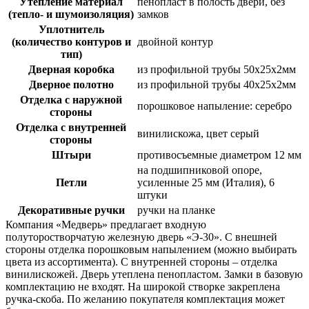
Утепление материал
пенопласт в полость двери, без
(тепло- и шумоизоляция)
замков
Уплотнитель
(количество контуров и
двойной контур
тип)
Дверная коробка
из профильной трубы 50х25х2мм
Дверное полотно
из профильной трубы 40х25х2мм
Отделка с наружной
порошковое напыление: серебро
стороны
Отделка с внутренней
винилискожа, цвет серый
стороны
Штыри
противосъемные диаметром 12 мм
на подшипниковой опоре,
Петли
усиленные 25 мм (Италия), 6
штуки
Декоративные ручки
ручки на планке
Компания «Медверь» предлагает входную
полуторостворчатую железную дверь «Э-30». С внешней
стороны отделка порошковым напылением (можно выбирать
цвета из ассортимента). С внутренней стороны – отделка
винилискожей. Дверь утеплена пенопластом. Замки в базовую
комплектацию не входят. На широкой створке закреплена
ручка-скоба. По желанию покупателя комплектация может