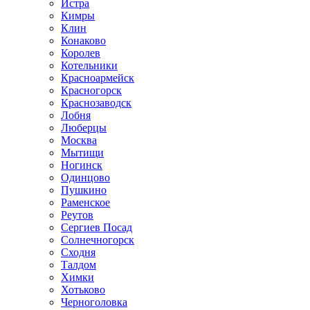
Истра
Кимры
Клин
Конаково
Королев
Котельники
Красноармейск
Красногорск
Краснозаводск
Лобня
Люберцы
Москва
Мытищи
Ногинск
Одинцово
Пушкино
Раменское
Реутов
Сергиев Посад
Солнечногорск
Сходня
Талдом
Химки
Хотьково
Черноголовка