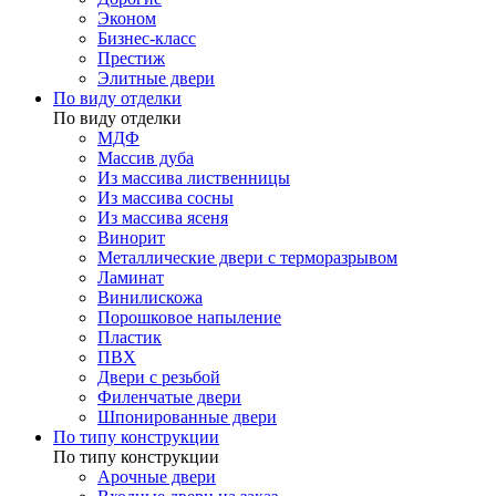
Эконом
Бизнес-класс
Престиж
Элитные двери
По виду отделки
По виду отделки
МДФ
Массив дуба
Из массива лиственницы
Из массива сосны
Из массива ясеня
Винорит
Металлические двери с терморазрывом
Ламинат
Винилискожа
Порошковое напыление
Пластик
ПВХ
Двери с резьбой
Филенчатые двери
Шпонированные двери
По типу конструкции
По типу конструкции
Арочные двери