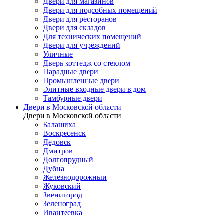
Двери для магазинов
Двери для подсобных помещений
Двери для ресторанов
Двери для складов
Для технических помещений
Двери для учреждений
Уличные
Дверь коттедж со стеклом
Парадные двери
Промышленные двери
Элитные входные двери в дом
Тамбурные двери
Двери в Московской области
Двери в Московской области
Балашиха
Воскресенск
Дедовск
Дмитров
Долгопрудный
Дубна
Железнодорожный
Жуковский
Звенигород
Зеленоград
Ивантеевка