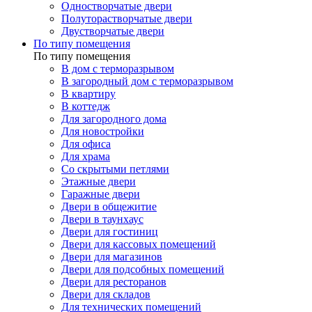
Одностворчатые двери
Полуторастворчатые двери
Двустворчатые двери
По типу помещения
По типу помещения
В дом с терморазрывом
В загородный дом с терморазрывом
В квартиру
В коттедж
Для загородного дома
Для новостройки
Для офиса
Для храма
Со скрытыми петлями
Этажные двери
Гаражные двери
Двери в общежитие
Двери в таунхаус
Двери для гостиниц
Двери для кассовых помещений
Двери для магазинов
Двери для подсобных помещений
Двери для ресторанов
Двери для складов
Для технических помещений