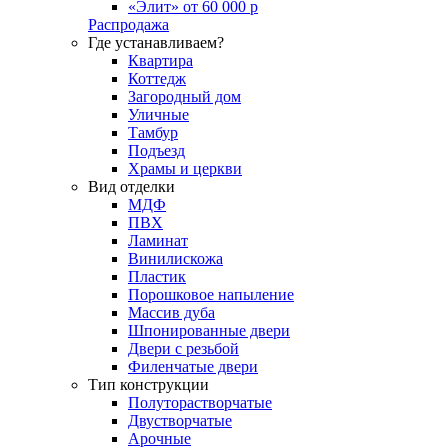
«Элит» от 60 000 р
Распродажа
Где устанавливаем?
Квартира
Коттедж
Загородный дом
Уличные
Тамбур
Подъезд
Храмы и церкви
Вид отделки
МДФ
ПВХ
Ламинат
Винилискожа
Пластик
Порошковое напыление
Массив дуба
Шпонированные двери
Двери с резьбой
Филенчатые двери
Тип конструкции
Полуторастворчатые
Двустворчатые
Арочные