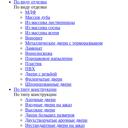
По виду отделки
По виду отделки
МДФ
Массив дуба
Из массива лиственницы
Из массива сосны
Из массива ясеня
Винорит
Металлические двери с терморазрывом
Ламинат
Винилискожа
Порошковое напыление
Пластик
ПВХ
Двери с резьбой
Филенчатые двери
Шпонированные двери
По типу конструкции
По типу конструкции
Арочные двери
Входные двери на заказ
Высокие двери
Двери больших размеров
Двухстворчатые арочные двери
Нестандартные двери на заказ