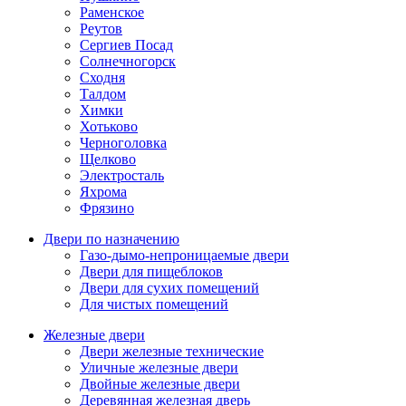
Раменское
Реутов
Сергиев Посад
Солнечногорск
Сходня
Талдом
Химки
Хотьково
Черноголовка
Щелково
Электросталь
Яхрома
Фрязино
Двери по назначению
Газо-дымо-непроницаемые двери
Двери для пищеблоков
Двери для сухих помещений
Для чистых помещений
Железные двери
Двери железные технические
Уличные железные двери
Двойные железные двери
Деревянная железная дверь