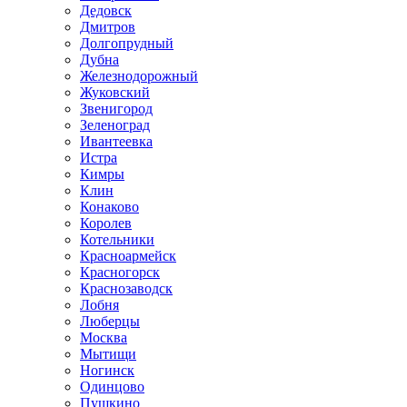
Дедовск
Дмитров
Долгопрудный
Дубна
Железнодорожный
Жуковский
Звенигород
Зеленоград
Ивантеевка
Истра
Кимры
Клин
Конаково
Королев
Котельники
Красноармейск
Красногорск
Краснозаводск
Лобня
Люберцы
Москва
Мытищи
Ногинск
Одинцово
Пушкино