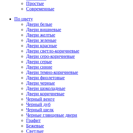
Простые
Современные
По цвету
Двери белые
Двери вишневые
Двери желтые
Двери зеленые
Двери красные
Двери светло-коричневые
Двери серо-коричневые
Двери серые
Двери синие
Двери темно-коричневые
Двери фиолетовые
Двери черные
Двери шоколадные
Двери коричневые
Черный венге
Черный дуб
Черный шелк
Черные глянцевые двери
Графит
Бежевые
Светлые