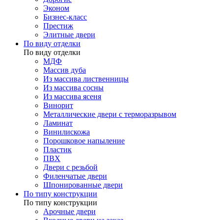
Эконом
Бизнес-класс
Престиж
Элитные двери
По виду отделки
По виду отделки
МДФ
Массив дуба
Из массива лиственницы
Из массива сосны
Из массива ясеня
Винорит
Металлические двери с терморазрывом
Ламинат
Винилискожа
Порошковое напыление
Пластик
ПВХ
Двери с резьбой
Филенчатые двери
Шпонированные двери
По типу конструкции
По типу конструкции
Арочные двери