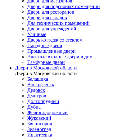
Двери для магазинов
Двери для подсобных помещений
Двери для ресторанов
Двери для складов
Для технических помещений
Двери для учреждений
Уличные
Дверь коттедж со стеклом
Парадные двери
Промышленные двери
Элитные входные двери в дом
Тамбурные двери
Двери в Московской области
Двери в Московской области
Балашиха
Воскресенск
Дедовск
Дмитров
Долгопрудный
Дубна
Железнодорожный
Жуковский
Звенигород
Зеленоград
Ивантеевка