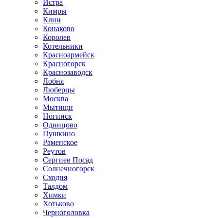
Истра
Кимры
Клин
Конаково
Королев
Котельники
Красноармейск
Красногорск
Краснозаводск
Лобня
Люберцы
Москва
Мытищи
Ногинск
Одинцово
Пушкино
Раменское
Реутов
Сергиев Посад
Солнечногорск
Сходня
Талдом
Химки
Хотьково
Черноголовка