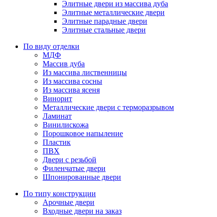
Элитные двери из массива дуба
Элитные металлические двери
Элитные парадные двери
Элитные стальные двери
По виду отделки
МДФ
Массив дуба
Из массива лиственницы
Из массива сосны
Из массива ясеня
Винорит
Металлические двери с терморазрывом
Ламинат
Винилискожа
Порошковое напыление
Пластик
ПВХ
Двери с резьбой
Филенчатые двери
Шпонированные двери
По типу конструкции
Арочные двери
Входные двери на заказ