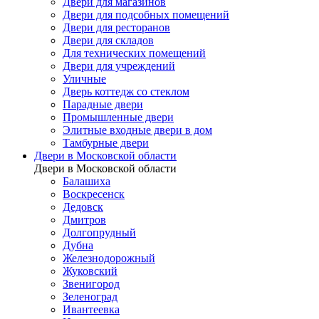
Двери для магазинов
Двери для подсобных помещений
Двери для ресторанов
Двери для складов
Для технических помещений
Двери для учреждений
Уличные
Дверь коттедж со стеклом
Парадные двери
Промышленные двери
Элитные входные двери в дом
Тамбурные двери
Двери в Московской области
Двери в Московской области
Балашиха
Воскресенск
Дедовск
Дмитров
Долгопрудный
Дубна
Железнодорожный
Жуковский
Звенигород
Зеленоград
Ивантеевка