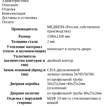
Характеристики
Описание
Отделка
Комплектация
Доставка и установка
Оплата
МЕДВЕРЬ (Россия, собственное
Производитель
производство)
Размер
1500х2100 мм
Толщина стали
2 мм
Утепление материал
пенопласт в полость двери
(тепло- и шумоизоляция)
Уплотнитель
(количество контуров и
двойной контур
тип)
Замок основной (бренд и
CISA двухключевой
тип)
личина+личина 56785/56786
из профильной трубы
Дверная коробка
50х25х2мм+40х25х2мм
(усиленная)
Дверное полотно
из профильной трубы 40х25х2мм
Отделка с наружной
МДФ 10 мм со стеклопакетами и
стороны
ковкой