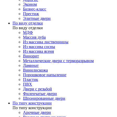
Эконом
Бизнес-класс
Престиж
Элитные двери
По виду отделки
По виду отделки
МДФ
Массив дуба
Из массива лиственницы
Из массива сосны
Из массива ясеня
Винорит
Металлические двери с терморазрывом
Ламинат
Винилискожа
Порошковое напыление
Пластик
ПВХ
Двери с резьбой
Филенчатые двери
Шпонированные двери
По типу конструкции
По типу конструкции
Арочные двери