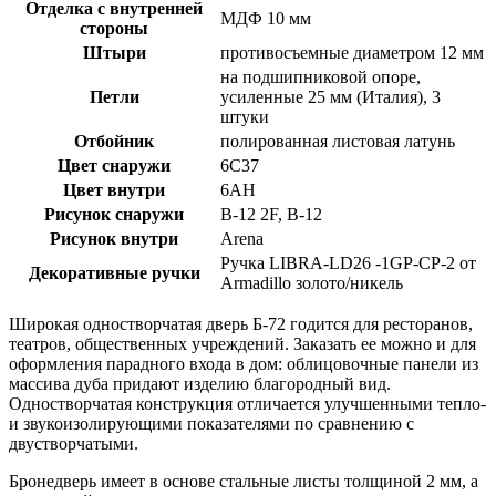
Отделка с внутренней
МДФ 10 мм
стороны
Штыри
противосъемные диаметром 12 мм
на подшипниковой опоре,
Петли
усиленные 25 мм (Италия), 3
штуки
Отбойник
полированная листовая латунь
Цвет снаружи
6С37
Цвет внутри
6АН
Рисунок снаружи
B-12 2F, B-12
Рисунок внутри
Arena
Ручка LIBRA-LD26 -1GP-CP-2 от
Декоративные ручки
Armadillo золото/никель
Широкая одностворчатая дверь Б-72 годится для ресторанов,
театров, общественных учреждений. Заказать ее можно и для
оформления парадного входа в дом: облицовочные панели из
массива дуба придают изделию благородный вид.
Одностворчатая конструкция отличается улучшенными тепло-
и звукоизолирующими показателями по сравнению с
двустворчатыми.
Бронедверь имеет в основе стальные листы толщиной 2 мм, а