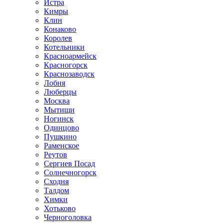
Истра
Кимры
Клин
Конаково
Королев
Котельники
Красноармейск
Красногорск
Краснозаводск
Лобня
Люберцы
Москва
Мытищи
Ногинск
Одинцово
Пушкино
Раменское
Реутов
Сергиев Посад
Солнечногорск
Сходня
Талдом
Химки
Хотьково
Черноголовка