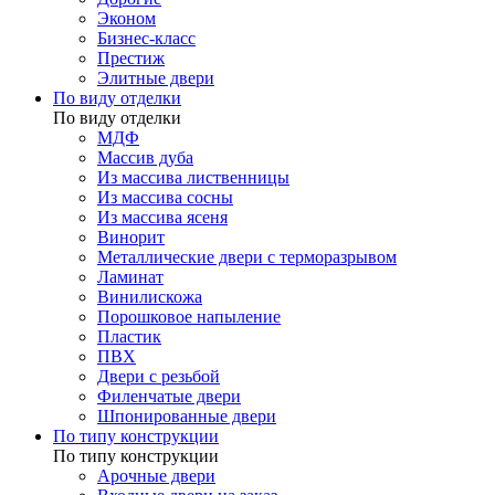
Эконом
Бизнес-класс
Престиж
Элитные двери
По виду отделки
По виду отделки
МДФ
Массив дуба
Из массива лиственницы
Из массива сосны
Из массива ясеня
Винорит
Металлические двери с терморазрывом
Ламинат
Винилискожа
Порошковое напыление
Пластик
ПВХ
Двери с резьбой
Филенчатые двери
Шпонированные двери
По типу конструкции
По типу конструкции
Арочные двери