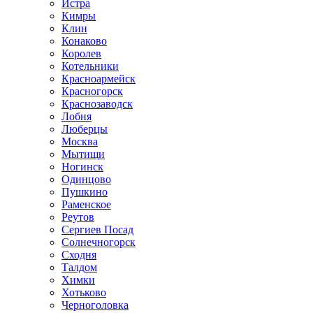
Истра
Кимры
Клин
Конаково
Королев
Котельники
Красноармейск
Красногорск
Краснозаводск
Лобня
Люберцы
Москва
Мытищи
Ногинск
Одинцово
Пушкино
Раменское
Реутов
Сергиев Посад
Солнечногорск
Сходня
Талдом
Химки
Хотьково
Черноголовка