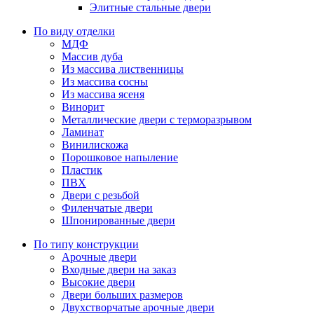
Элитные стальные двери
По виду отделки
МДФ
Массив дуба
Из массива лиственницы
Из массива сосны
Из массива ясеня
Винорит
Металлические двери с терморазрывом
Ламинат
Винилискожа
Порошковое напыление
Пластик
ПВХ
Двери с резьбой
Филенчатые двери
Шпонированные двери
По типу конструкции
Арочные двери
Входные двери на заказ
Высокие двери
Двери больших размеров
Двухстворчатые арочные двери