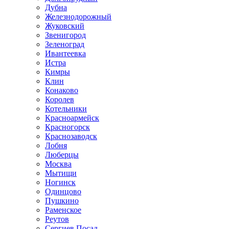
Дубна
Железнодорожный
Жуковский
Звенигород
Зеленоград
Ивантеевка
Истра
Кимры
Клин
Конаково
Королев
Котельники
Красноармейск
Красногорск
Краснозаводск
Лобня
Люберцы
Москва
Мытищи
Ногинск
Одинцово
Пушкино
Раменское
Реутов
Сергиев Посад