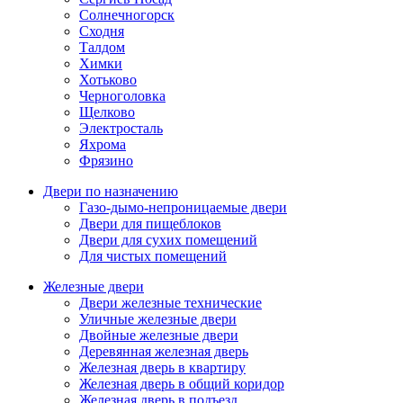
Солнечногорск
Сходня
Талдом
Химки
Хотьково
Черноголовка
Щелково
Электросталь
Яхрома
Фрязино
Двери по назначению
Газо-дымо-непроницаемые двери
Двери для пищеблоков
Двери для сухих помещений
Для чистых помещений
Железные двери
Двери железные технические
Уличные железные двери
Двойные железные двери
Деревянная железная дверь
Железная дверь в квартиру
Железная дверь в общий коридор
Железная дверь в подъезд