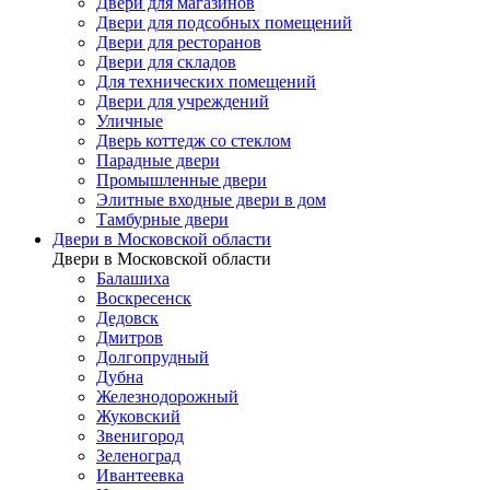
Двери для магазинов
Двери для подсобных помещений
Двери для ресторанов
Двери для складов
Для технических помещений
Двери для учреждений
Уличные
Дверь коттедж со стеклом
Парадные двери
Промышленные двери
Элитные входные двери в дом
Тамбурные двери
Двери в Московской области
Двери в Московской области
Балашиха
Воскресенск
Дедовск
Дмитров
Долгопрудный
Дубна
Железнодорожный
Жуковский
Звенигород
Зеленоград
Ивантеевка