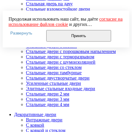
Стальная дверь на дачу
Стальные взломостойкие двери
Стальные входные двери в квартиру
Продолжая использовать наш сайт, вы даёте
согласие на
Стальные двери в подъезд
использование файлов cookie
и других
Стальные двери внутреннего открывания
пользовательских данных (включая IP-адрес, сведения о
Стальные двери массив
Развернуть
местоположении, устройстве, действиях на сайте и т. п.)
Стальные двери мдф
Принять
для функционирования сайта, проведения
Стальные двери с зеркалом
статистических исследований, ретаргетинга и
Стальные двери с ковкой
использования систем аналитики (например,
Стальные двери с порошковым напылением
Яндекс.Метрика), в соответствии с нашей
Политикой
Стальные двери с терморазрывом
обработки персональных данных.
Стальные двери с шумоизоляцией
Если вы не хотите, чтобы ваши данные обрабатывались,
Стальные двери со стеклом
настройте ограничения в браузере или покиньте сайт.
Стальные двери тамбурные
Стальные двустворчатые двери
Усиленные стальные двери
Элитные стальные входные двери
Стальные двери 2 мм
Стальные двери 3 мм
Стальные двери 4 мм
Декоративные двери
Витражные двери
С ковкой
С ковкой и стеклом