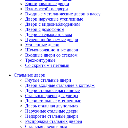
Бронированные двери
Взломостойкие двери
Входные металлические двери в кассу
Двери наружные утепленные
Двери с видеонаблюдением
Двери с домофоном
Двери с терморазрывом
Пуленепробиваемые двери
Усиленные двери
Шумоизоляционные двери
Входные двери со стеклом
Трехконтурные
Со скрытыми петлями
Стальные двери
Гнутые стальные двери
Двери входные стальные в коттедж
Двери стальные распашные
Стальные двери для улицы
Двери стальные утепленные
Дверь стальная двупольная
Наружные стальные двери
Недорогие стальные двери
Распродажа стальных дверей
Стальная дверь в дом