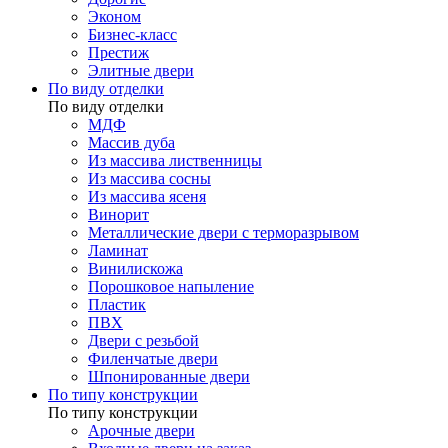
Эконом
Бизнес-класс
Престиж
Элитные двери
По виду отделки
По виду отделки
МДФ
Массив дуба
Из массива лиственницы
Из массива сосны
Из массива ясеня
Винорит
Металлические двери с терморазрывом
Ламинат
Винилискожа
Порошковое напыление
Пластик
ПВХ
Двери с резьбой
Филенчатые двери
Шпонированные двери
По типу конструкции
По типу конструкции
Арочные двери