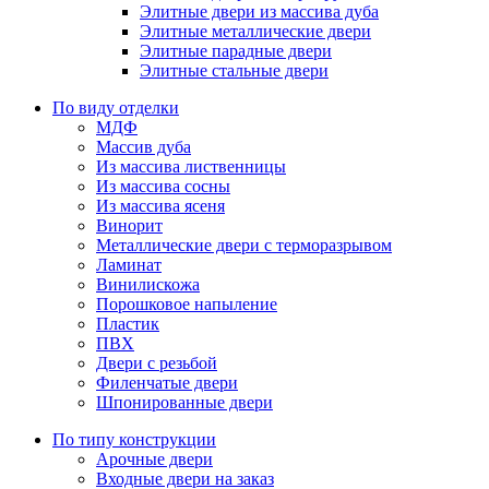
Элитные двери из массива дуба
Элитные металлические двери
Элитные парадные двери
Элитные стальные двери
По виду отделки
МДФ
Массив дуба
Из массива лиственницы
Из массива сосны
Из массива ясеня
Винорит
Металлические двери с терморазрывом
Ламинат
Винилискожа
Порошковое напыление
Пластик
ПВХ
Двери с резьбой
Филенчатые двери
Шпонированные двери
По типу конструкции
Арочные двери
Входные двери на заказ