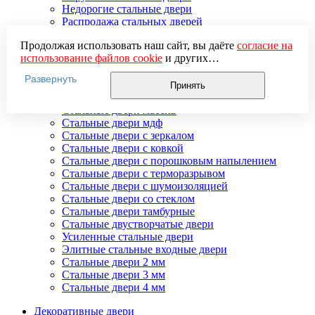
Недорогие стальные двери
Распродажа стальных дверей
Стальная дверь в дом
Продолжая использовать наш сайт, вы даёте
согласие на
Стальная дверь на дачу
использование файлов cookie
и других
Стальные взломостойкие двери
пользовательских данных (включая IP-адрес, сведения о
Стальные входные двери в квартиру
Развернуть
местоположении, устройстве, действиях на сайте и т. п.)
Стальные двери в подъезд
Принять
для функционирования сайта, проведения
Стальные двери внутреннего открывания
статистических исследований, ретаргетинга и
Стальные двери массив
использования систем аналитики (например,
Стальные двери мдф
Яндекс.Метрика), в соответствии с нашей
Политикой
Стальные двери с зеркалом
обработки персональных данных.
Стальные двери с ковкой
Если вы не хотите, чтобы ваши данные обрабатывались,
Стальные двери с порошковым напылением
настройте ограничения в браузере или покиньте сайт.
Стальные двери с терморазрывом
Стальные двери с шумоизоляцией
Стальные двери со стеклом
Стальные двери тамбурные
Стальные двустворчатые двери
Усиленные стальные двери
Элитные стальные входные двери
Стальные двери 2 мм
Стальные двери 3 мм
Стальные двери 4 мм
Декоративные двери