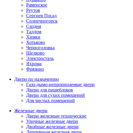
Раменское
Реутов
Сергиев Посад
Солнечногорск
Сходня
Талдом
Химки
Хотьково
Черноголовка
Щелково
Электросталь
Яхрома
Фрязино
Двери по назначению
Газо-дымо-непроницаемые двери
Двери для пищеблоков
Двери для сухих помещений
Для чистых помещений
Железные двери
Двери железные технические
Уличные железные двери
Двойные железные двери
Деревянная железная дверь