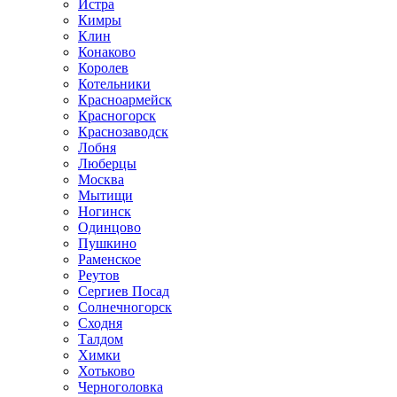
Истра
Кимры
Клин
Конаково
Королев
Котельники
Красноармейск
Красногорск
Краснозаводск
Лобня
Люберцы
Москва
Мытищи
Ногинск
Одинцово
Пушкино
Раменское
Реутов
Сергиев Посад
Солнечногорск
Сходня
Талдом
Химки
Хотьково
Черноголовка