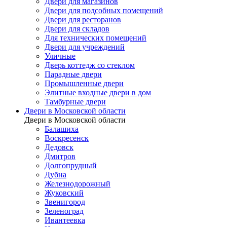
Двери для магазинов
Двери для подсобных помещений
Двери для ресторанов
Двери для складов
Для технических помещений
Двери для учреждений
Уличные
Дверь коттедж со стеклом
Парадные двери
Промышленные двери
Элитные входные двери в дом
Тамбурные двери
Двери в Московской области
Двери в Московской области
Балашиха
Воскресенск
Дедовск
Дмитров
Долгопрудный
Дубна
Железнодорожный
Жуковский
Звенигород
Зеленоград
Ивантеевка