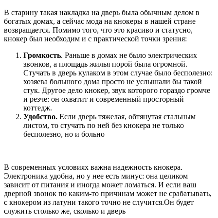
В старину такая накладка на дверь была обычным делом в
богатых домах, а сейчас мода на кнокеры в нашей стране
возвращается. Помимо того, что это красиво и статусно,
кнокер был необходим и с практической точки зрения:
Громкость
. Раньше в домах не было электрических
звонков, а площадь жилья порой была огромной.
Стучать в дверь кулаком в этом случае было бесполезно:
хозяева большого дома просто не услышали бы такой
стук. Другое дело кнокер, звук которого гораздо громче
и резче: он охватит и современный просторный
коттедж.
Удобство.
Если дверь тяжелая, обтянутая стальным
листом, то стучать по ней без кнокера не только
бесполезно, но и больно
В современных условиях важна надежность кнокера.
Электроника удобна, но у нее есть минус: она целиком
зависит от питания и иногда может ломаться. И если ваш
дверной звонок по каким-то причинам может не срабатывать,
с кнокером из латуни такого точно не случится.Он будет
служить столько же, сколько и дверь