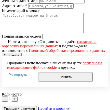
Желаемая дата замера
Адрес замера
*
Комментарий к заявке
Понравившаяся модель
Нажимая кнопку «Отправить», вы даёте
согласие на
обработку персональных данных
и подтверждаете
ознакомление с
Политикой обработки персональных данных
×
Продолжая использовать наш сайт, вы даёте
согласие на
использование файлов cookie
и других
Вы добавили в корзину
пользовательских данных (включая IP-адрес, сведения о
Развернуть
местоположении, устройстве, действиях на сайте и т. п.)
Принять
Цена за единицу:
для функционирования сайта, проведения
статистических исследований, ретаргетинга и
Итого:
использования систем аналитики (например,
Яндекс.Метрика), в соответствии с нашей
Политикой
Количество
обработки персональных данных.
1
−
+
Если вы не хотите, чтобы ваши данные обрабатывались,
настройте ограничения в браузере или покиньте сайт.
Перейти в корзину
Продолжить покупки