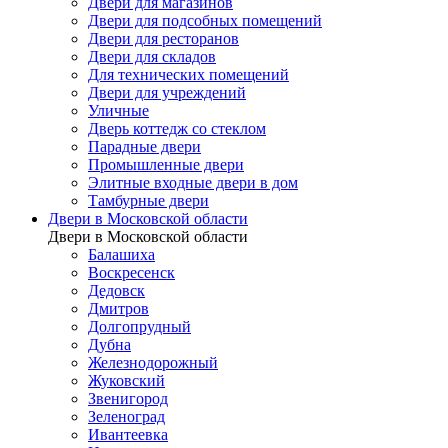
Двери для магазинов
Двери для подсобных помещений
Двери для ресторанов
Двери для складов
Для технических помещений
Двери для учреждений
Уличные
Дверь коттедж со стеклом
Парадные двери
Промышленные двери
Элитные входные двери в дом
Тамбурные двери
Двери в Московской области
Двери в Московской области
Балашиха
Воскресенск
Дедовск
Дмитров
Долгопрудный
Дубна
Железнодорожный
Жуковский
Звенигород
Зеленоград
Ивантеевка