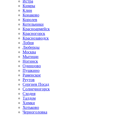
Истра
Кимры
Клин
Конаково
Королев
Котельники
Красноармейск
Красногорск
Краснозаводск
Лобня
Люберцы
Москва
Мытищи
Ногинск
Одинцово
Пушкино
Раменское
Реутов
Сергиев Посад
Солнечногорск
Сходня
Талдом
Химки
Хотьково
Черноголовка