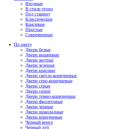
Входные
В стиле техно
Под старину
Классические
Красивые
Простые
Современные
По цвету
Двери белые
Двери вишневые
Двери желтые
Двери зеленые
Двери красные
Двери светло-коричневые
Двери серо-коричневые
Двери серые
Двери синие
Двери темно-коричневые
Двери фиолетовые
Двери черные
Двери шоколадные
Двери коричневые
Черный венге
Черный дуб