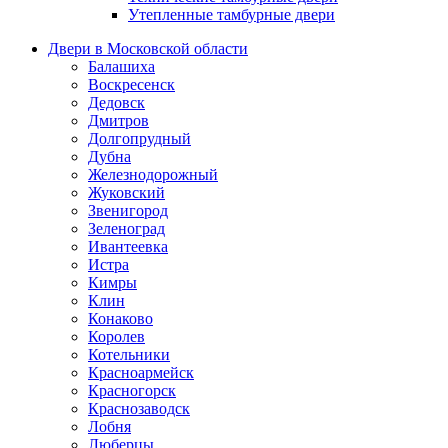
Утепленные тамбурные двери
Двери в Московской области
Балашиха
Воскресенск
Дедовск
Дмитров
Долгопрудный
Дубна
Железнодорожный
Жуковский
Звенигород
Зеленоград
Ивантеевка
Истра
Кимры
Клин
Конаково
Королев
Котельники
Красноармейск
Красногорск
Краснозаводск
Лобня
Люберцы