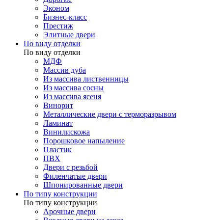
Эконом
Бизнес-класс
Престиж
Элитные двери
По виду отделки
По виду отделки
МДФ
Массив дуба
Из массива лиственницы
Из массива сосны
Из массива ясеня
Винорит
Металлические двери с терморазрывом
Ламинат
Винилискожа
Порошковое напыление
Пластик
ПВХ
Двери с резьбой
Филенчатые двери
Шпонированные двери
По типу конструкции
По типу конструкции
Арочные двери