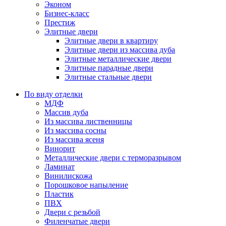
Эконом
Бизнес-класс
Престиж
Элитные двери
Элитные двери в квартиру
Элитные двери из массива дуба
Элитные металлические двери
Элитные парадные двери
Элитные стальные двери
По виду отделки
МДФ
Массив дуба
Из массива лиственницы
Из массива сосны
Из массива ясеня
Винорит
Металлические двери с терморазрывом
Ламинат
Винилискожа
Порошковое напыление
Пластик
ПВХ
Двери с резьбой
Филенчатые двери