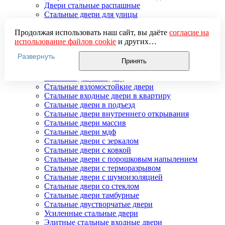
Двери стальные распашные
Стальные двери для улицы
Двери стальные утепленные
Дверь стальная двупольная
Продолжая использовать наш сайт, вы даёте
согласие на
Наружные стальные двери
использование файлов cookie
и других
Недорогие стальные двери
пользовательских данных (включая IP-адрес, сведения о
Развернуть
Распродажа стальных дверей
местоположении, устройстве, действиях на сайте и т. п.)
Принять
Стальная дверь в дом
для функционирования сайта, проведения
Стальная дверь на дачу
статистических исследований, ретаргетинга и
Стальные взломостойкие двери
использования систем аналитики (например,
Стальные входные двери в квартиру
Яндекс.Метрика), в соответствии с нашей
Политикой
Стальные двери в подъезд
обработки персональных данных.
Стальные двери внутреннего открывания
Если вы не хотите, чтобы ваши данные обрабатывались,
Стальные двери массив
настройте ограничения в браузере или покиньте сайт.
Стальные двери мдф
Стальные двери с зеркалом
Стальные двери с ковкой
Стальные двери с порошковым напылением
Стальные двери с терморазрывом
Стальные двери с шумоизоляцией
Стальные двери со стеклом
Стальные двери тамбурные
Стальные двустворчатые двери
Усиленные стальные двери
Элитные стальные входные двери