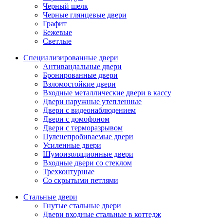
Черный шелк
Черные глянцевые двери
Графит
Бежевые
Светлые
Специализированные двери
Антивандальные двери
Бронированные двери
Взломостойкие двери
Входные металлические двери в кассу
Двери наружные утепленные
Двери с видеонаблюдением
Двери с домофоном
Двери с терморазрывом
Пуленепробиваемые двери
Усиленные двери
Шумоизоляционные двери
Входные двери со стеклом
Трехконтурные
Со скрытыми петлями
Стальные двери
Гнутые стальные двери
Двери входные стальные в коттедж