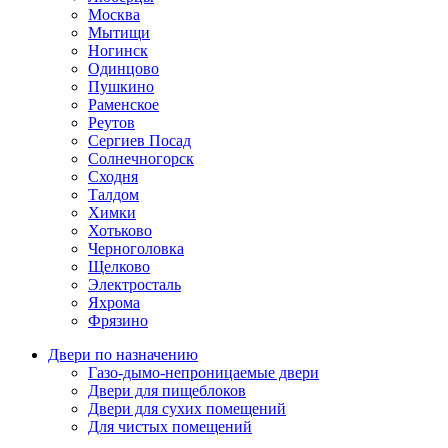
Москва
Мытищи
Ногинск
Одинцово
Пушкино
Раменское
Реутов
Сергиев Посад
Солнечногорск
Сходня
Талдом
Химки
Хотьково
Черноголовка
Щелково
Электросталь
Яхрома
Фрязино
Двери по назначению
Газо-дымо-непроницаемые двери
Двери для пищеблоков
Двери для сухих помещений
Для чистых помещений