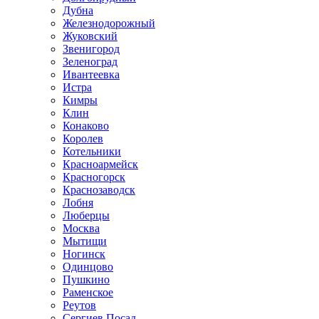
Дубна
Железнодорожный
Жуковский
Звенигород
Зеленоград
Ивантеевка
Истра
Кимры
Клин
Конаково
Королев
Котельники
Красноармейск
Красногорск
Краснозаводск
Лобня
Люберцы
Москва
Мытищи
Ногинск
Одинцово
Пушкино
Раменское
Реутов
Сергиев Посад