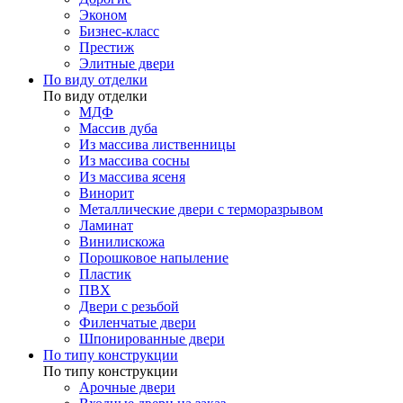
Эконом
Бизнес-класс
Престиж
Элитные двери
По виду отделки
По виду отделки
МДФ
Массив дуба
Из массива лиственницы
Из массива сосны
Из массива ясеня
Винорит
Металлические двери с терморазрывом
Ламинат
Винилискожа
Порошковое напыление
Пластик
ПВХ
Двери с резьбой
Филенчатые двери
Шпонированные двери
По типу конструкции
По типу конструкции
Арочные двери