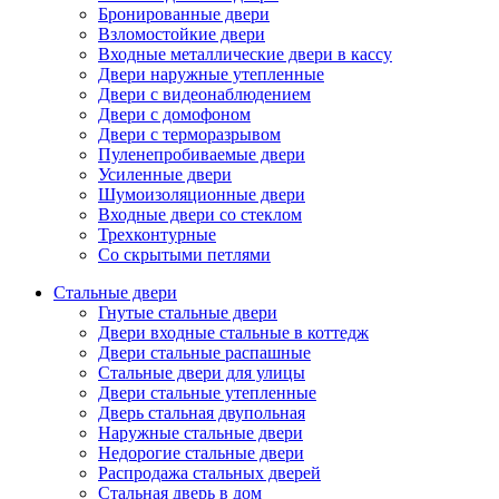
Бронированные двери
Взломостойкие двери
Входные металлические двери в кассу
Двери наружные утепленные
Двери с видеонаблюдением
Двери с домофоном
Двери с терморазрывом
Пуленепробиваемые двери
Усиленные двери
Шумоизоляционные двери
Входные двери со стеклом
Трехконтурные
Со скрытыми петлями
Стальные двери
Гнутые стальные двери
Двери входные стальные в коттедж
Двери стальные распашные
Стальные двери для улицы
Двери стальные утепленные
Дверь стальная двупольная
Наружные стальные двери
Недорогие стальные двери
Распродажа стальных дверей
Стальная дверь в дом