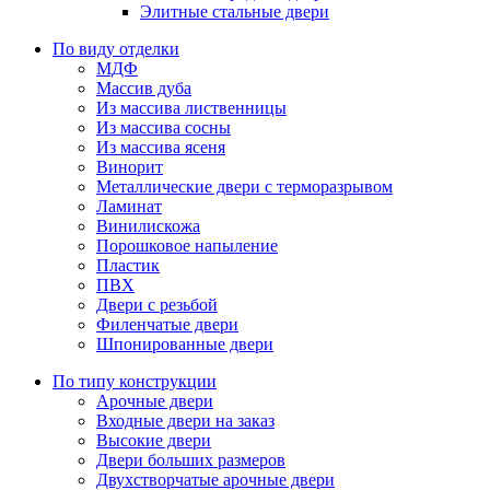
Элитные стальные двери
По виду отделки
МДФ
Массив дуба
Из массива лиственницы
Из массива сосны
Из массива ясеня
Винорит
Металлические двери с терморазрывом
Ламинат
Винилискожа
Порошковое напыление
Пластик
ПВХ
Двери с резьбой
Филенчатые двери
Шпонированные двери
По типу конструкции
Арочные двери
Входные двери на заказ
Высокие двери
Двери больших размеров
Двухстворчатые арочные двери