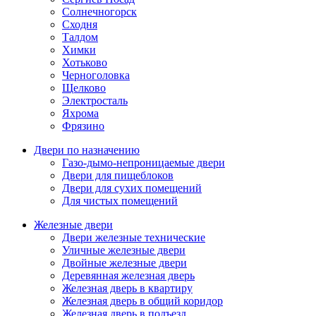
Солнечногорск
Сходня
Талдом
Химки
Хотьково
Черноголовка
Щелково
Электросталь
Яхрома
Фрязино
Двери по назначению
Газо-дымо-непроницаемые двери
Двери для пищеблоков
Двери для сухих помещений
Для чистых помещений
Железные двери
Двери железные технические
Уличные железные двери
Двойные железные двери
Деревянная железная дверь
Железная дверь в квартиру
Железная дверь в общий коридор
Железная дверь в подъезд