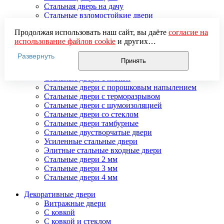
Стальная дверь на дачу
Стальные взломостойкие двери
Стальные входные двери в квартиру
Продолжая использовать наш сайт, вы даёте
согласие на
Стальные двери в подъезд
использование файлов cookie
и других
Стальные двери внутреннего открывания
пользовательских данных (включая IP-адрес, сведения о
Стальные двери массив
Развернуть
местоположении, устройстве, действиях на сайте и т. п.)
Стальные двери мдф
Принять
для функционирования сайта, проведения
Стальные двери с зеркалом
статистических исследований, ретаргетинга и
Стальные двери с ковкой
использования систем аналитики (например,
Стальные двери с порошковым напылением
Яндекс.Метрика), в соответствии с нашей
Политикой
Стальные двери с терморазрывом
обработки персональных данных.
Стальные двери с шумоизоляцией
Если вы не хотите, чтобы ваши данные обрабатывались,
Стальные двери со стеклом
настройте ограничения в браузере или покиньте сайт.
Стальные двери тамбурные
Стальные двустворчатые двери
Усиленные стальные двери
Элитные стальные входные двери
Стальные двери 2 мм
Стальные двери 3 мм
Стальные двери 4 мм
Декоративные двери
Витражные двери
С ковкой
С ковкой и стеклом