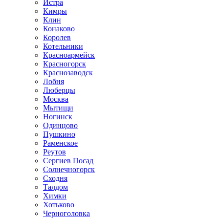
Истра
Кимры
Клин
Конаково
Королев
Котельники
Красноармейск
Красногорск
Краснозаводск
Лобня
Люберцы
Москва
Мытищи
Ногинск
Одинцово
Пушкино
Раменское
Реутов
Сергиев Посад
Солнечногорск
Сходня
Талдом
Химки
Хотьково
Черноголовка