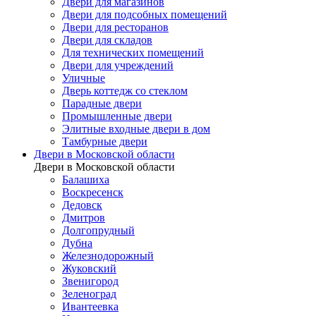
Двери для магазинов
Двери для подсобных помещений
Двери для ресторанов
Двери для складов
Для технических помещений
Двери для учреждений
Уличные
Дверь коттедж со стеклом
Парадные двери
Промышленные двери
Элитные входные двери в дом
Тамбурные двери
Двери в Московской области
Двери в Московской области
Балашиха
Воскресенск
Дедовск
Дмитров
Долгопрудный
Дубна
Железнодорожный
Жуковский
Звенигород
Зеленоград
Ивантеевка