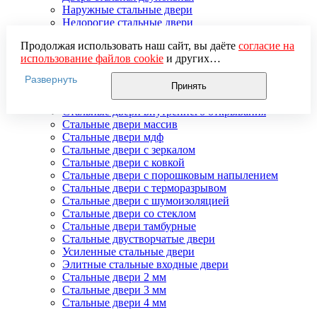
Наружные стальные двери
Недорогие стальные двери
Распродажа стальных дверей
Продолжая использовать наш сайт, вы даёте
согласие на
Стальная дверь в дом
использование файлов cookie
и других
Стальная дверь на дачу
пользовательских данных (включая IP-адрес, сведения о
Стальные взломостойкие двери
Развернуть
местоположении, устройстве, действиях на сайте и т. п.)
Стальные входные двери в квартиру
Принять
для функционирования сайта, проведения
Стальные двери в подъезд
статистических исследований, ретаргетинга и
Стальные двери внутреннего открывания
использования систем аналитики (например,
Стальные двери массив
Яндекс.Метрика), в соответствии с нашей
Политикой
Стальные двери мдф
обработки персональных данных.
Стальные двери с зеркалом
Если вы не хотите, чтобы ваши данные обрабатывались,
Стальные двери с ковкой
настройте ограничения в браузере или покиньте сайт.
Стальные двери с порошковым напылением
Стальные двери с терморазрывом
Стальные двери с шумоизоляцией
Стальные двери со стеклом
Стальные двери тамбурные
Стальные двустворчатые двери
Усиленные стальные двери
Элитные стальные входные двери
Стальные двери 2 мм
Стальные двери 3 мм
Стальные двери 4 мм