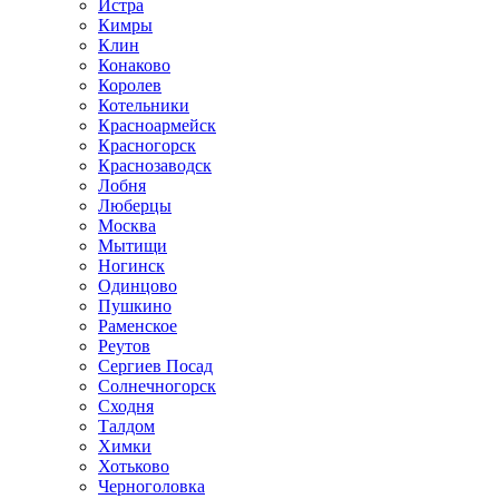
Истра
Кимры
Клин
Конаково
Королев
Котельники
Красноармейск
Красногорск
Краснозаводск
Лобня
Люберцы
Москва
Мытищи
Ногинск
Одинцово
Пушкино
Раменское
Реутов
Сергиев Посад
Солнечногорск
Сходня
Талдом
Химки
Хотьково
Черноголовка