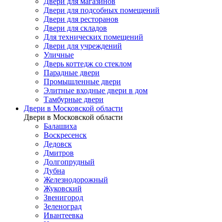
Двери для магазинов
Двери для подсобных помещений
Двери для ресторанов
Двери для складов
Для технических помещений
Двери для учреждений
Уличные
Дверь коттедж со стеклом
Парадные двери
Промышленные двери
Элитные входные двери в дом
Тамбурные двери
Двери в Московской области
Двери в Московской области
Балашиха
Воскресенск
Дедовск
Дмитров
Долгопрудный
Дубна
Железнодорожный
Жуковский
Звенигород
Зеленоград
Ивантеевка