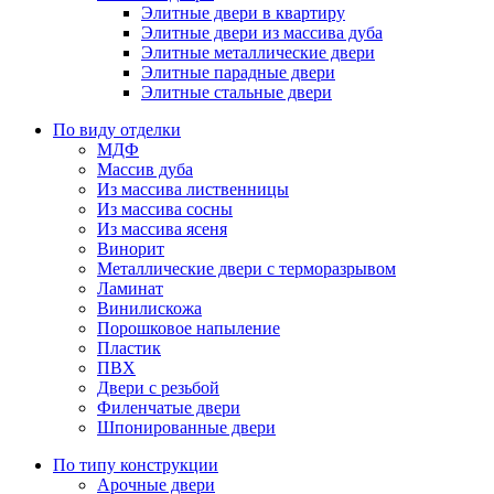
Элитные двери в квартиру
Элитные двери из массива дуба
Элитные металлические двери
Элитные парадные двери
Элитные стальные двери
По виду отделки
МДФ
Массив дуба
Из массива лиственницы
Из массива сосны
Из массива ясеня
Винорит
Металлические двери с терморазрывом
Ламинат
Винилискожа
Порошковое напыление
Пластик
ПВХ
Двери с резьбой
Филенчатые двери
Шпонированные двери
По типу конструкции
Арочные двери