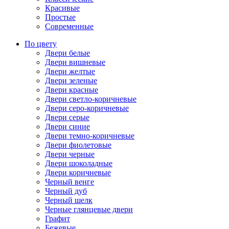
Красивые
Простые
Современные
По цвету
Двери белые
Двери вишневые
Двери желтые
Двери зеленые
Двери красные
Двери светло-коричневые
Двери серо-коричневые
Двери серые
Двери синие
Двери темно-коричневые
Двери фиолетовые
Двери черные
Двери шоколадные
Двери коричневые
Черный венге
Черный дуб
Черный шелк
Черные глянцевые двери
Графит
Бежевые