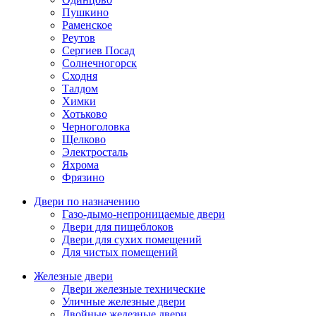
Пушкино
Раменское
Реутов
Сергиев Посад
Солнечногорск
Сходня
Талдом
Химки
Хотьково
Черноголовка
Щелково
Электросталь
Яхрома
Фрязино
Двери по назначению
Газо-дымо-непроницаемые двери
Двери для пищеблоков
Двери для сухих помещений
Для чистых помещений
Железные двери
Двери железные технические
Уличные железные двери
Двойные железные двери