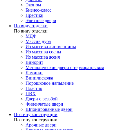
Эконом
Бизнес-класс
Престиж
Элитные двери
По виду отделки
По виду отделки
МДФ
Массив дуба
Из массива лиственницы
Из массива сосны
Из массива ясеня
Винорит
Металлические двери с терморазрывом
Ламинат
Винилискожа
Порошковое напыление
Пластик
ПВХ
Двери с резьбой
Филенчатые двери
Шпонированные двери
По типу конструкции
По типу конструкции
Арочные двери