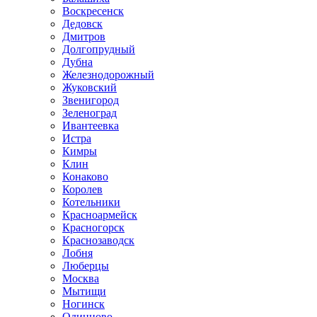
Воскресенск
Дедовск
Дмитров
Долгопрудный
Дубна
Железнодорожный
Жуковский
Звенигород
Зеленоград
Ивантеевка
Истра
Кимры
Клин
Конаково
Королев
Котельники
Красноармейск
Красногорск
Краснозаводск
Лобня
Люберцы
Москва
Мытищи
Ногинск
Одинцово