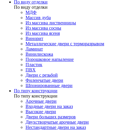
По виду отделки
По виду отделки
МДФ
Массив дуба
Из массива лиственницы
Из массива сосны
Из массива ясеня
Винорит
Металлические двери с терморазрывом
Ламинат
Винилискожа
Порошковое напыление
Пластик
ПВХ
Двери с резьбой
Филенчатые двери
Шпонированные двери
По типу конструкции
По типу конструкции
Арочные двери
Входные двери на заказ
Высокие двери
Двери больших размеров
Двухстворчатые арочные двери
Нестандартные двери на заказ