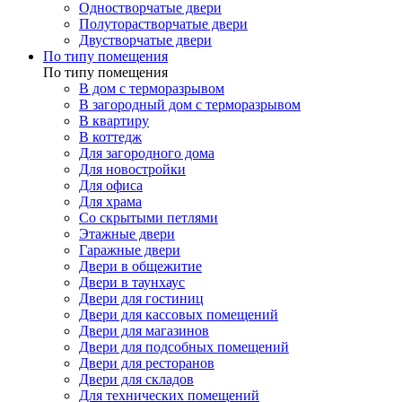
Одностворчатые двери
Полуторастворчатые двери
Двустворчатые двери
По типу помещения
По типу помещения
В дом с терморазрывом
В загородный дом с терморазрывом
В квартиру
В коттедж
Для загородного дома
Для новостройки
Для офиса
Для храма
Со скрытыми петлями
Этажные двери
Гаражные двери
Двери в общежитие
Двери в таунхаус
Двери для гостиниц
Двери для кассовых помещений
Двери для магазинов
Двери для подсобных помещений
Двери для ресторанов
Двери для складов
Для технических помещений