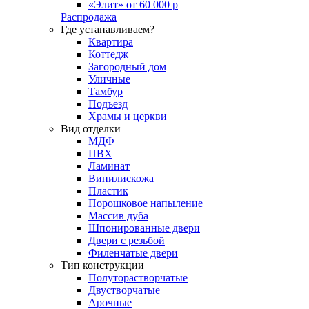
«Элит» от 60 000 р
Распродажа
Где устанавливаем?
Квартира
Коттедж
Загородный дом
Уличные
Тамбур
Подъезд
Храмы и церкви
Вид отделки
МДФ
ПВХ
Ламинат
Винилискожа
Пластик
Порошковое напыление
Массив дуба
Шпонированные двери
Двери с резьбой
Филенчатые двери
Тип конструкции
Полуторастворчатые
Двустворчатые
Арочные