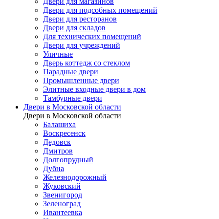
Двери для магазинов
Двери для подсобных помещений
Двери для ресторанов
Двери для складов
Для технических помещений
Двери для учреждений
Уличные
Дверь коттедж со стеклом
Парадные двери
Промышленные двери
Элитные входные двери в дом
Тамбурные двери
Двери в Московской области
Двери в Московской области
Балашиха
Воскресенск
Дедовск
Дмитров
Долгопрудный
Дубна
Железнодорожный
Жуковский
Звенигород
Зеленоград
Ивантеевка