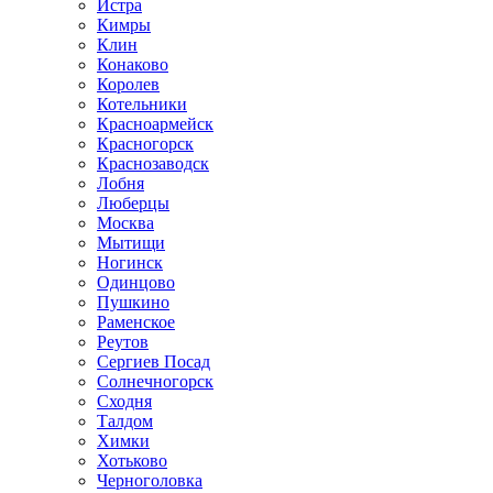
Истра
Кимры
Клин
Конаково
Королев
Котельники
Красноармейск
Красногорск
Краснозаводск
Лобня
Люберцы
Москва
Мытищи
Ногинск
Одинцово
Пушкино
Раменское
Реутов
Сергиев Посад
Солнечногорск
Сходня
Талдом
Химки
Хотьково
Черноголовка