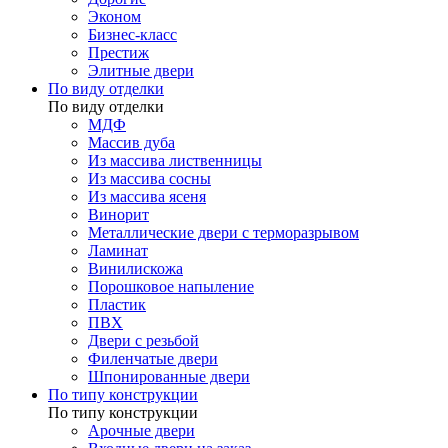
Эконом
Бизнес-класс
Престиж
Элитные двери
По виду отделки
По виду отделки
МДФ
Массив дуба
Из массива лиственницы
Из массива сосны
Из массива ясеня
Винорит
Металлические двери с терморазрывом
Ламинат
Винилискожа
Порошковое напыление
Пластик
ПВХ
Двери с резьбой
Филенчатые двери
Шпонированные двери
По типу конструкции
По типу конструкции
Арочные двери