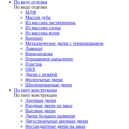
По виду отделки
По виду отделки
МДФ
Массив дуба
Из массива лиственницы
Из массива сосны
Из массива ясеня
Винорит
Металлические двери с терморазрывом
Ламинат
Винилискожа
Порошковое напыление
Пластик
ПВХ
Двери с резьбой
Филенчатые двери
Шпонированные двери
По типу конструкции
По типу конструкции
Арочные двери
Входные двери на заказ
Высокие двери
Двери больших размеров
Двухстворчатые арочные двери
Нестандартные двери на заказ