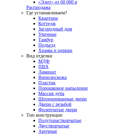
«Элит» от 60 000 р
Распродажа
Где устанавливаем?
Квартира
Коттедж
Загородный дом
Уличные
Тамбур
Подъезд
Храмы и церкви
Вид отделки
МДФ
ПВХ
Ламинат
Винилискожа
Пластик
Порошковое напыление
Массив дуба
Шпонированные двери
Двери с резьбой
Филенчатые двери
Тип конструкции
Полуторастворчатые
Двустворчатые
Арочные