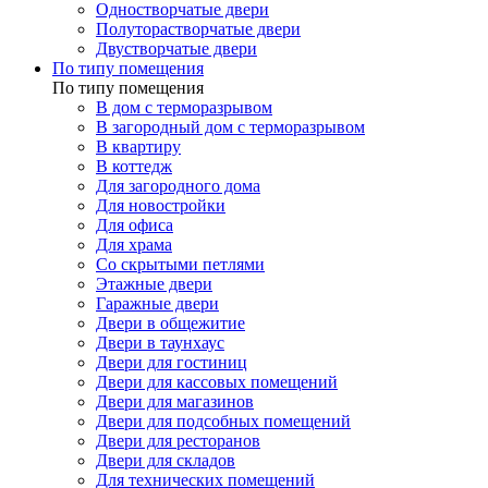
Одностворчатые двери
Полуторастворчатые двери
Двустворчатые двери
По типу помещения
По типу помещения
В дом с терморазрывом
В загородный дом с терморазрывом
В квартиру
В коттедж
Для загородного дома
Для новостройки
Для офиса
Для храма
Со скрытыми петлями
Этажные двери
Гаражные двери
Двери в общежитие
Двери в таунхаус
Двери для гостиниц
Двери для кассовых помещений
Двери для магазинов
Двери для подсобных помещений
Двери для ресторанов
Двери для складов
Для технических помещений