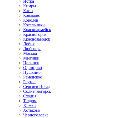
Истра
Кимры
Клин
Конаково
Королев
Котельники
Красноармейск
Красногорск
Краснозаводск
Лобня
Люберцы
Москва
Мытищи
Ногинск
Одинцово
Пушкино
Раменское
Реутов
Сергиев Посад
Солнечногорск
Сходня
Талдом
Химки
Хотьково
Черноголовка