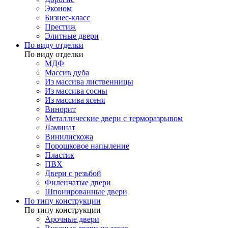
Эконом
Бизнес-класс
Престиж
Элитные двери
По виду отделки
По виду отделки
МДФ
Массив дуба
Из массива лиственницы
Из массива сосны
Из массива ясеня
Винорит
Металлические двери с терморазрывом
Ламинат
Винилискожа
Порошковое напыление
Пластик
ПВХ
Двери с резьбой
Филенчатые двери
Шпонированные двери
По типу конструкции
По типу конструкции
Арочные двери