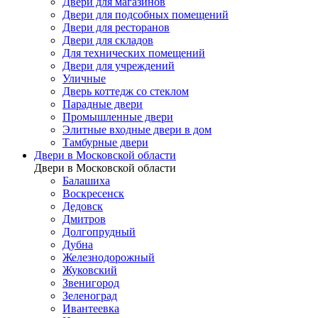
Двери для магазинов
Двери для подсобных помещений
Двери для ресторанов
Двери для складов
Для технических помещений
Двери для учреждений
Уличные
Дверь коттедж со стеклом
Парадные двери
Промышленные двери
Элитные входные двери в дом
Тамбурные двери
Двери в Московской области
Двери в Московской области
Балашиха
Воскресенск
Дедовск
Дмитров
Долгопрудный
Дубна
Железнодорожный
Жуковский
Звенигород
Зеленоград
Ивантеевка