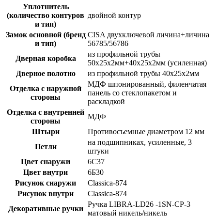
Уплотнитель
(количество контуров
двойной контур
и тип)
Замок основной (бренд
CISA двухключевой личина+личина
и тип)
56785/56786
из профильной трубы
Дверная коробка
50х25х2мм+40х25х2мм (усиленная)
Дверное полотно
из профильной трубы 40х25х2мм
МДФ шпонированный, филенчатая
Отделка с наружной
панель со стеклопакетом и
стороны
раскладкой
Отделка с внутренней
МДФ
стороны
Штыри
Противосъемные диаметром 12 мм
на подшипниках, усиленные, 3
Петли
штуки
Цвет снаружи
6С37
Цвет внутри
6Б30
Рисунок снаружи
Classica-874
Рисунок внутри
Classica-874
Ручка LIBRA-LD26 -1SN-CP-3
Декоративные ручки
матовый никель/никель