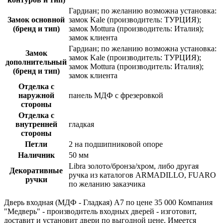
Гардиан; по желанию возможна установка:
Замок основной
замок Kale (производитель: ТУРЦИЯ);
(бренд и тип)
замок Mottura (производитель: Италия);
замок клиента
Гардиан; по желанию возможна установка:
Замок
замок Kale (производитель: ТУРЦИЯ);
дополнительный
замок Mottura (производитель: Италия);
(бренд и тип)
замок клиента
Отделка с
наружной
панель МДФ с фрезеровкой
стороны
Отделка с
внутренней
гладкая
стороны
Петли
2 на подшипниковой опоре
Наличник
50 мм
Libra золото/бронза/хром, либо другая
Декоративные
ручка из каталогов ARMADILLO, FUARO
ручки
по желанию заказчика
Дверь входная (МДФ - Гладкая) A7 по цене 35 000 Компания
"Медверь" - производитель входных дверей - изготовит,
доставит и установит двери по выгодной цене. Имеется