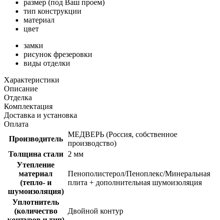
размер (под Ваш проем)
тип конструкции
материал
цвет
замки
рисунок фрезеровки
виды отделки
Характеристики
Описание
Отделка
Комплектация
Доставка и установка
Оплата
МЕДВЕРЬ (Россия, собственное
Производитель
производство)
Толщина стали
2 мм
Утепление
материал
Пенополистерол/Пеноплекс/Минеральная
(тепло- и
плита + дополнительная шумоизоляция
шумоизоляция)
Уплотнитель
(количество
Двойной контур
контуров и тип)