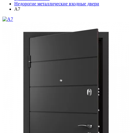
Недорогие металлические входные двери
A7