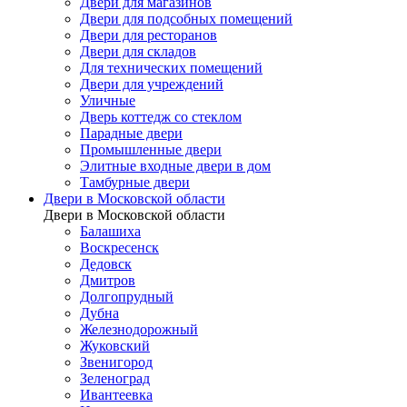
Двери для магазинов
Двери для подсобных помещений
Двери для ресторанов
Двери для складов
Для технических помещений
Двери для учреждений
Уличные
Дверь коттедж со стеклом
Парадные двери
Промышленные двери
Элитные входные двери в дом
Тамбурные двери
Двери в Московской области
Двери в Московской области
Балашиха
Воскресенск
Дедовск
Дмитров
Долгопрудный
Дубна
Железнодорожный
Жуковский
Звенигород
Зеленоград
Ивантеевка