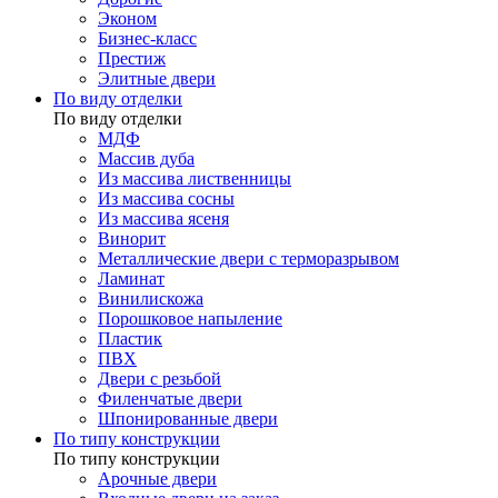
Эконом
Бизнес-класс
Престиж
Элитные двери
По виду отделки
По виду отделки
МДФ
Массив дуба
Из массива лиственницы
Из массива сосны
Из массива ясеня
Винорит
Металлические двери с терморазрывом
Ламинат
Винилискожа
Порошковое напыление
Пластик
ПВХ
Двери с резьбой
Филенчатые двери
Шпонированные двери
По типу конструкции
По типу конструкции
Арочные двери