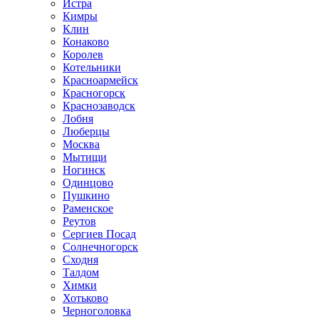
Истра
Кимры
Клин
Конаково
Королев
Котельники
Красноармейск
Красногорск
Краснозаводск
Лобня
Люберцы
Москва
Мытищи
Ногинск
Одинцово
Пушкино
Раменское
Реутов
Сергиев Посад
Солнечногорск
Сходня
Талдом
Химки
Хотьково
Черноголовка