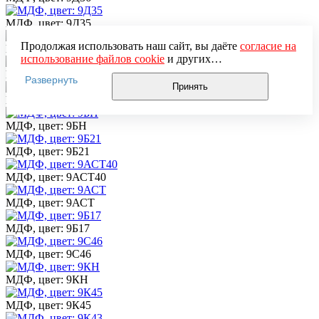
МДФ, цвет: 9Д35
Продолжая использовать наш сайт, вы даёте
согласие на
МДФ, цвет: 9Д21
использование файлов cookie
и других
пользовательских данных (включая IP-адрес, сведения о
МДФ, цвет: 9Д10
Развернуть
местоположении, устройстве, действиях на сайте и т. п.)
Принять
для функционирования сайта, проведения
МДФ, цвет: 9ФВЛ
статистических исследований, ретаргетинга и
использования систем аналитики (например,
МДФ, цвет: 9БН
Яндекс.Метрика), в соответствии с нашей
Политикой
обработки персональных данных.
МДФ, цвет: 9Б21
Если вы не хотите, чтобы ваши данные обрабатывались,
настройте ограничения в браузере или покиньте сайт.
МДФ, цвет: 9АСТ40
МДФ, цвет: 9АСТ
МДФ, цвет: 9Б17
МДФ, цвет: 9С46
МДФ, цвет: 9КН
МДФ, цвет: 9К45