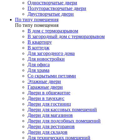
Одностворчатые двери
Полуторастворчатые двери
Двустворчатые двери
По типу помещения
По типу помещения
В дом с терморазрывом
В загородный дом с терморазрывом
В квартиру
В коттедж
Для загородного дома
Для новостройки
Для офиса
Для храма
Со скрытыми петлями
Этажные двери
Гаражные двери
Двери в общежитие
Двери в таунхаус
Двери для гостиниц
Двери для кассовых помещений
Двери для магазинов
Двери для подсобных помещений
Двери для ресторанов
Двери для складов
Для технических помещений