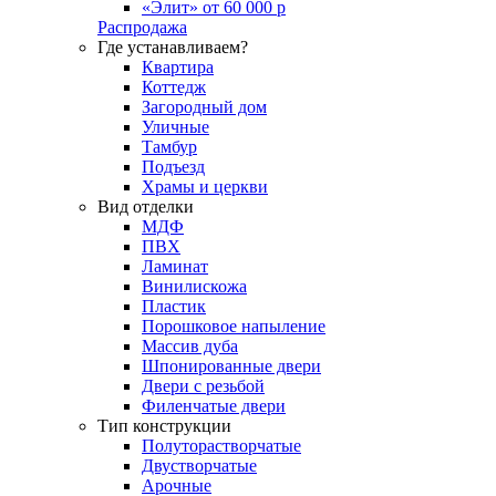
«Элит» от 60 000 р
Распродажа
Где устанавливаем?
Квартира
Коттедж
Загородный дом
Уличные
Тамбур
Подъезд
Храмы и церкви
Вид отделки
МДФ
ПВХ
Ламинат
Винилискожа
Пластик
Порошковое напыление
Массив дуба
Шпонированные двери
Двери с резьбой
Филенчатые двери
Тип конструкции
Полуторастворчатые
Двустворчатые
Арочные