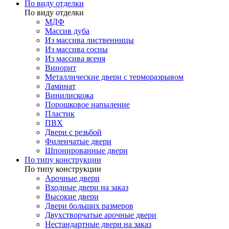
По виду отделки
По виду отделки
МДФ
Массив дуба
Из массива лиственницы
Из массива сосны
Из массива ясеня
Винорит
Металлические двери с терморазрывом
Ламинат
Винилискожа
Порошковое напыление
Пластик
ПВХ
Двери с резьбой
Филенчатые двери
Шпонированные двери
По типу конструкции
По типу конструкции
Арочные двери
Входные двери на заказ
Высокие двери
Двери больших размеров
Двухстворчатые арочные двери
Нестандартные двери на заказ